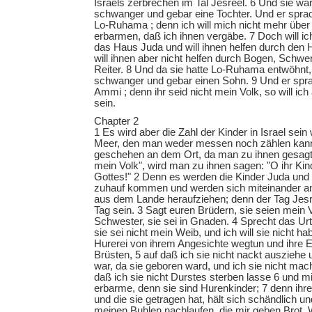
Israels zerbrechen im Tal Jesreel. 6 Und sie w
schwanger und gebar eine Tochter. Und er sprac
Lo-Ruhama ; denn ich will mich nicht mehr über
erbarmen, daß ich ihnen vergäbe. 7 Doch will i
das Haus Juda und will ihnen helfen durch den 
will ihnen aber nicht helfen durch Bogen, Schwer
Reiter. 8 Und da sie hatte Lo-Ruhama entwöhnt,
schwanger und gebar einen Sohn. 9 Und er spra
Ammi ; denn ihr seid nicht mein Volk, so will ich
sein.
Chapter 2
1 Es wird aber die Zahl der Kinder in Israel sei
Meer, den man weder messen noch zählen kann
geschehen an dem Ort, da man zu ihnen gesagt h
mein Volk", wird man zu ihnen sagen: "O ihr Ki
Gottes!" 2 Denn es werden die Kinder Juda und d
zuhauf kommen und werden sich miteinander an
aus dem Lande heraufziehen; denn der Tag Jesre
Tag sein. 3 Sagt euren Brüdern, sie seien mein 
Schwester, sie sei in Gnaden. 4 Sprecht das Urte
sie sei nicht mein Weib, und ich will sie nicht hab
Hurerei von ihrem Angesichte wegtun und ihre E
Brüsten, 5 auf daß ich sie nicht nackt ausziehe u
war, da sie geboren ward, und ich sie nicht mac
daß ich sie nicht Durstes sterben lasse 6 und mi
erbarme, denn sie sind Hurenkinder; 7 denn ihre 
und die sie getragen hat, hält sich schändlich und
meinen Buhlen nachlaufen, die mir geben Brot, 