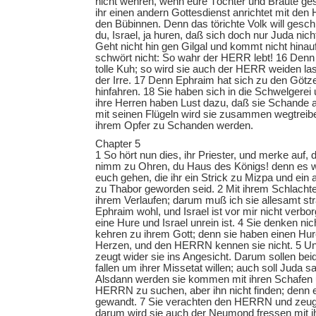
nicht wehren, wenn eure Töchter und Bräute ge
ihr einen andern Gottesdienst anrichtet mit den 
den Bübinnen. Denn das törichte Volk will geschl
du, Israel, ja huren, daß sich doch nur Juda nic
Geht nicht hin gen Gilgal und kommt nicht hina
schwört nicht: So wahr der HERR lebt! 16 Denn I
tolle Kuh; so wird sie auch der HERR weiden la
der Irre. 17 Denn Ephraim hat sich zu den Götzen
hinfahren. 18 Sie haben sich in die Schwelgerei
ihre Herren haben Lust dazu, daß sie Schande 
mit seinen Flügeln wird sie zusammen wegtreib
ihrem Opfer zu Schanden werden.
Chapter 5
1 So hört nun dies, ihr Priester, und merke auf, 
nimm zu Ohren, du Haus des Königs! denn es wi
euch gehen, die ihr ein Strick zu Mizpa und ei
zu Thabor geworden seid. 2 Mit ihrem Schlachten
ihrem Verlaufen; darum muß ich sie allesamt str
Ephraim wohl, und Israel ist vor mir nicht verb
eine Hure und Israel unrein ist. 4 Sie denken nic
kehren zu ihrem Gott; denn sie haben einen Hur
Herzen, und den HERRN kennen sie nicht. 5 Und 
zeugt wider sie ins Angesicht. Darum sollen bei
fallen um ihrer Missetat willen; auch soll Juda sa
Alsdann werden sie kommen mit ihren Schafen 
HERRN zu suchen, aber ihn nicht finden; denn e
gewandt. 7 Sie verachten den HERRN und zeug
darum wird sie auch der Neumond fressen mit ih