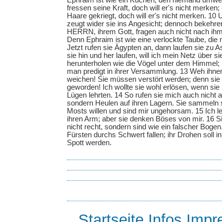
Ephraim ist wie ein Kuchen, den niemand umwe
fressen seine Kraft, doch will er's nicht merken;
Haare gekriegt, doch will er's nicht merken. 10 U
zeugt wider sie ins Angesicht; dennoch bekehre
HERRN, ihrem Gott, fragen auch nicht nach ihm
Denn Ephraim ist wie eine verlockte Taube, die n
Jetzt rufen sie Ägypten an, dann laufen sie zu 
sie hin und her laufen, will ich mein Netz über s
herunterholen wie die Vögel unter dem Himmel; ic
man predigt in ihrer Versammlung. 13 Weh ihnen
weichen! Sie müssen verstört werden; denn sie 
geworden! Ich wollte sie wohl erlösen, wenn sie
Lügen lehrten. 14 So rufen sie mich auch nicht 
sondern Heulen auf ihren Lagern. Sie sammeln
Mosts willen und sind mir ungehorsam. 15 Ich le
ihren Arm; aber sie denken Böses von mir. 16 S
nicht recht, sondern sind wie ein falscher Boge
Fürsten durchs Schwert fallen; ihr Drohen soll 
Spott werden.
Startseite
Infos
Impr