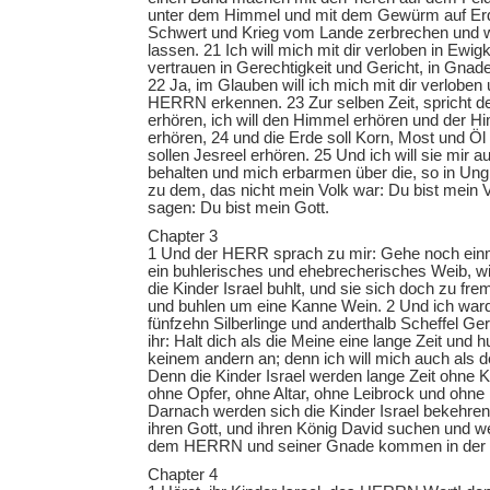
unter dem Himmel und mit dem Gewürm auf Erd
Schwert und Krieg vom Lande zerbrechen und wi
lassen. 21 Ich will mich mit dir verloben in Ewigke
vertrauen in Gerechtigkeit und Gericht, in Gnad
22 Ja, im Glauben will ich mich mit dir verloben
HERRN erkennen. 23 Zur selben Zeit, spricht de
erhören, ich will den Himmel erhören und der Hi
erhören, 24 und die Erde soll Korn, Most und Öl
sollen Jesreel erhören. 25 Und ich will sie mir
behalten und mich erbarmen über die, so in Un
zu dem, das nicht mein Volk war: Du bist mein V
sagen: Du bist mein Gott.
Chapter 3
1 Und der HERR sprach zu mir: Gehe noch einm
ein buhlerisches und ehebrecherisches Weib, 
die Kinder Israel buhlt, und sie sich doch zu fr
und buhlen um eine Kanne Wein. 2 Und ich ward
fünfzehn Silberlinge und anderthalb Scheffel Ge
ihr: Halt dich als die Meine eine lange Zeit und 
keinem andern an; denn ich will mich auch als d
Denn die Kinder Israel werden lange Zeit ohne K
ohne Opfer, ohne Altar, ohne Leibrock und ohne 
Darnach werden sich die Kinder Israel bekehr
ihren Gott, und ihren König David suchen und we
dem HERRN und seiner Gnade kommen in der le
Chapter 4