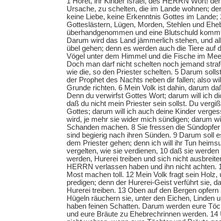
1 Höret, ihr Kinder Israel, des HERRN Wort! d
Ursache, zu schelten, die im Lande wohnen; den
keine Liebe, keine Erkenntnis Gottes im Lande;
Gotteslästern, Lügen, Morden, Stehlen und Ehe
überhandgenommen und eine Blutschuld kommt 
Darum wird das Land jämmerlich stehen, und al
übel gehen; denn es werden auch die Tiere auf 
Vögel unter dem Himmel und die Fische im Meer
Doch man darf nicht schelten noch jemand strafe
wie die, so den Priester schelten. 5 Darum sollst
der Prophet des Nachts neben dir fallen; also wil
Grunde richten. 6 Mein Volk ist dahin, darum daß 
Denn du verwirfst Gottes Wort; darum will ich d
daß du nicht mein Priester sein sollst. Du vergi
Gottes; darum will ich auch deine Kinder verges
wird, je mehr sie wider mich sündigen; darum wil
Schanden machen. 8 Sie fressen die Sündopfer
sind begierig nach ihren Sünden. 9 Darum soll e
dem Priester gehen; denn ich will ihr Tun heim
vergelten, wie sie verdienen, 10 daß sie werden 
werden, Hurerei treiben und sich nicht ausbreit
HERRN verlassen haben und ihn nicht achten. 1
Most machen toll. 12 Mein Volk fragt sein Holz, 
predigen; denn der Hurerei-Geist verführt sie, da
Hurerei treiben. 13 Oben auf den Bergen opfern 
Hügeln räuchern sie, unter den Eichen, Linden 
haben feinen Schatten. Darum werden eure Töc
und eure Bräute zu Ehebrechrinnen werden. 14 U