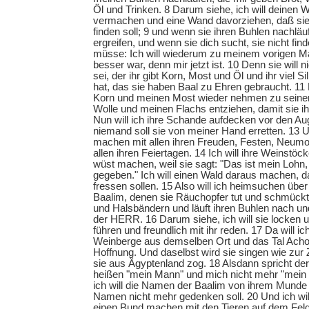
Öl und Trinken. 8 Darum siehe, ich will deinen
vermachen und eine Wand davorziehen, daß sie 
finden soll; 9 und wenn sie ihren Buhlen nachläuf
ergreifen, und wenn sie dich sucht, sie nicht fi
müsse: Ich will wiederum zu meinem vorigen M
besser war, denn mir jetzt ist. 10 Denn sie will 
sei, der ihr gibt Korn, Most und Öl und ihr viel 
hat, das sie haben Baal zu Ehren gebraucht. 11 
Korn und meinen Most wieder nehmen zu seiner 
Wolle und meinen Flachs entziehen, damit sie i
Nun will ich ihre Schande aufdecken vor den Au
niemand soll sie von meiner Hand erretten. 13 U
machen mit allen ihren Freuden, Festen, Neum
allen ihren Feiertagen. 14 Ich will ihre Weinst
wüst machen, weil sie sagt: "Das ist mein Lohn
gegeben." Ich will einen Wald daraus machen, da
fressen sollen. 15 Also will ich heimsuchen über
Baalim, denen sie Räuchopfer tut und schmückt
und Halsbändern und läuft ihren Buhlen nach und
der HERR. 16 Darum siehe, ich will sie locken un
führen und freundlich mit ihr reden. 17 Da will ic
Weinberge aus demselben Ort und das Tal Acho
Hoffnung. Und daselbst wird sie singen wie zur Z
sie aus Ägyptenland zog. 18 Alsdann spricht de
heißen "mein Mann" und mich nicht mehr "mein 
ich will die Namen der Baalim von ihrem Munde
Namen nicht mehr gedenken soll. 20 Und ich will
einen Bund machen mit den Tieren auf dem Feld