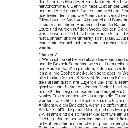
durch meines Mundes Rede, daß mein Recht wi
hervorkomme. 6 Denn ich habe Lust an der Lieb
und an der Erkenntnis Gottes, und nicht am Bran
übertreten den Bund wie Adam; darin verachten
Gilead ist eine Stadt voll Abgötterei und Blutsch
Priester samt ihrem Haufen sind wie die Räuber,
Leute und würgen auf dem Wege, der gen Sichem
was sie wollen. 10 Ich sehe im Hause Israel, da
hurt Ephraim und verunreinigt sich Israel. 11 A
eine Ernte vor sich haben, wenn ich meines Vo
werde.
Chapter 7
1 Wenn ich Israel heilen will, so findet sich ers
und die Bosheit Samarias, wie sie Lügen treiben
und Räuber draußen plündern; 2 dennoch wollen
ich alle ihre Bosheit merke. Ich sehe aber ihr W
allenthalben treiben. 3 Sie vertrösten den König
die Fürsten durch ihre Lügen; 4 und sind alles
gleichwie ein Backofen, den der Bäcker heizt, 
und läßt den Teig durchsäuern und aufgehen. 5 
Königs Fest sprechen sie, da fangen die Fürsten
werden; so zieht er die Spötter zu sich. 6 Denn i
Andacht wie ein Backofen, wenn sie opfern und d
Bäcker schläft die ganze Nacht, und des Morgens
7 Allesamt sind sie so heißer Andacht wie ein B
Richter aufgefressen werden und alle ihre Könige 
unter ihnen, der mich anrufe. 8 Ephraim mengt si