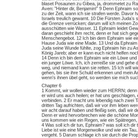
blaset Posaunen zu Gibea, ja, drommetet zu Ram
Aven: "Hinter dir, Benjamin!" 9 Denn Ephraim s
zu der Zeit, wann ich sie strafen werde. Davor
Israels treulich gewarnt. 10 Die Fürsten Juda's 
die Grenze verrücken; darum will ich meinen Zo
ausschütten wie Wasser. 11 Ephraim leidet Gewa
daran geschieht ihm recht, denn er hat sich geg
Menschengebot. 12 Ich bin dem Ephraim wie e
Hause Juda wie eine Made. 13 Und da Ephraim 
Juda seine Wunde fühlte, zog Ephraim hin zu A
König Jareb; aber er kann euch nicht helfen no
14 Denn ich bin dem Ephraim wie ein Löwe un
ein junger Löwe. Ich, ich zerreiße sie und gehe d
weg, und niemand kann sie retten. 15 Ich will 
gehen, bis sie ihre Schuld erkennen und mein A
wenn's ihnen übel geht, so werden sie mich su
Chapter 6
1 Kommt, wir wollen wieder zum HERRN; denn e
er wird uns auch heilen; er hat uns geschlagen,
verbinden. 2 Er macht uns lebendig nach zwei T
dritten Tag aufrichten, daß wir vor ihm leben w
wir acht darauf haben und fleißig sein, daß wi
Denn er wird hervorbrechen wie die schöne Mor
uns kommen wie ein Regen, wie ein Spätregen, 
4 Was soll ich dir tun, Ephraim? was soll ich di
Liebe ist wie eine Morgenwolke und wie ein Tau
vergeht. 5 Darum schlage ich sie durch die Prop