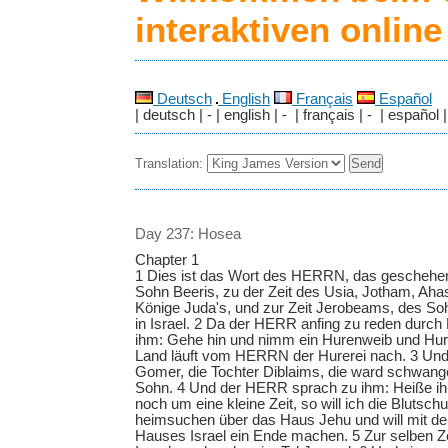
interaktiven onlin
Deutsch
English
Français
Español
| deutsch | - | english | - | français | - | español |
Translation:
Day 237: Hosea
Chapter 1
1 Dies ist das Wort des HERRN, das geschehen
Sohn Beeris, zu der Zeit des Usia, Jotham, Ahas
Könige Juda's, und zur Zeit Jerobeams, des So
in Israel. 2 Da der HERR anfing zu reden durch
ihm: Gehe hin und nimm ein Hurenweib und Hur
Land läuft vom HERRN der Hurerei nach. 3 Und
Gomer, die Tochter Diblaims, die ward schwang
Sohn. 4 Und der HERR sprach zu ihm: Heiße ihn
noch um eine kleine Zeit, so will ich die Blutsch
heimsuchen über das Haus Jehu und will mit d
Hauses Israel ein Ende machen. 5 Zur selben Ze