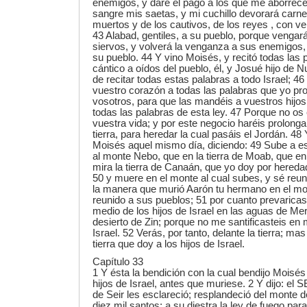
enemigos, y daré el pago a los que me aborrec
sangre mis saetas, y mi cuchillo devorará carne
muertos y de los cautivos, de los reyes , con 
43 Alabad, gentiles, a su pueblo, porque vengar
siervos, y volverá la venganza a sus enemigos, y
su pueblo. 44 Y vino Moisés, y recitó todas las 
cántico a oídos del pueblo, él, y Josué hijo de
de recitar todas estas palabras a todo Israel; 46
vuestro corazón a todas las palabras que yo pro
vosotros, para que las mandéis a vuestros hijo
todas las palabras de esta ley. 47 Porque no o
vuestra vida; y por este negocio haréis prolonga
tierra, para heredar la cual pasáis el Jordán. 4
Moisés aquel mismo día, diciendo: 49 Sube a e
al monte Nebo, que en la tierra de Moab, que en
mira la tierra de Canaán, que yo doy por heredad 
50 y muere en el monte al cual subes, y sé reun
la manera que murió Aarón tu hermano en el mon
reunido a sus pueblos; 51 por cuanto prevaricas
medio de los hijos de Israel en las aguas de Me
desierto de Zin; porque no me santificasteis en 
Israel. 52 Verás, por tanto, delante la tierra; mas
tierra que doy a los hijos de Israel.
Capítulo 33
1 Y ésta la bendición con la cual bendijo Moisés
hijos de Israel, antes que muriese. 2 Y dijo: el
de Seir les esclareció; resplandeció del monte 
diez mil santos; a su diestra la ley de fuego par