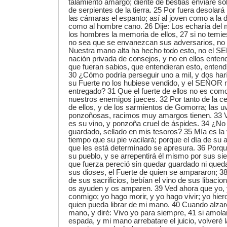
talamiento amargo; diente de bestias enviaré so
de serpientes de la tierra. 25 Por fuera desolará
las cámaras el espanto; así al joven como a la
como al hombre cano. 26 Dije: Los echaría del 
los hombres la memoria de ellos, 27 si no temies
no sea que se envanezcan sus adversarios, no 
Nuestra mano alta ha hecho todo esto, no el 
nación privada de consejos, y no en ellos enten
que fueran sabios, que entendieran esto, entend
30 ¿Cómo podría perseguir uno a mil, y dos haría
su Fuerte no los hubiese vendido, y el SEÑOR n
entregado? 31 Que el fuerte de ellos no es como
nuestros enemigos jueces. 32 Por tanto de la c
de ellos, y de los sarmientos de Gomorra; las u
ponzoñosas, racimos muy amargos tienen. 33 
es su vino, y ponzoña cruel de áspides. 34 ¿No
guardado, sellado en mis tesoros? 35 Mía es la 
tiempo que su pie vacilará; porque el día de su a
que les está determinado se apresura. 36 Porq
su pueblo, y se arrepentirá él mismo por sus si
que fuerza pereció sin quedar guardado ni qued
sus dioses, el Fuerte de quien se ampararon; 3
de sus sacrificios, bebían el vino de sus libaci
os ayuden y os amparen. 39 Ved ahora que yo, 
conmigo; yo hago morir, y yo hago vivir; yo hier
quien pueda librar de mi mano. 40 Cuando alzaré
mano, y diré: Vivo yo para siempre, 41 si amola
espada, y mi mano arrebatare el juicio, volveré