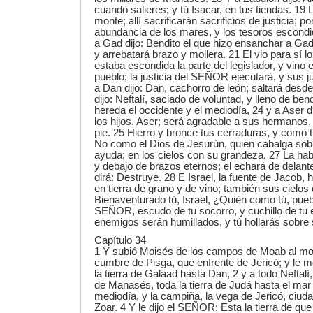
cuando salieres; y tú Isacar, en tus tiendas. 19
monte; allí sacrificarán sacrificios de justicia; p
abundancia de los mares, y los tesoros escondi
a Gad dijo: Bendito el que hizo ensanchar a Gad
y arrebatará brazo y mollera. 21 El vio para sí lo
estaba escondida la parte del legislador, y vino e
pueblo; la justicia del SEÑOR ejecutará, y sus ju
a Dan dijo: Dan, cachorro de león; saltará desde
dijo: Neftalí, saciado de voluntad, y lleno de b
hereda el occidente y el mediodía, 24 y a Aser 
los hijos, Aser; será agradable a sus hermanos,
pie. 25 Hierro y bronce tus cerraduras, y como t
No como el Dios de Jesurún, quien cabalga sobre
ayuda; en los cielos con su grandeza. 27 La hab
y debajo de brazos eternos; el echará de delante
dirá: Destruye. 28 E Israel, la fuente de Jacob, 
en tierra de grano y de vino; también sus cielos 
Bienaventurado tú, Israel, ¿Quién como tú, pueb
SEÑOR, escudo de tu socorro, y cuchillo de tu 
enemigos serán humillados, y tú hollarás sobre 
Capítulo 34
1 Y subió Moisés de los campos de Moab al mon
cumbre de Pisga, que enfrente de Jericó; y le
la tierra de Galaad hasta Dan, 2 y a todo Neftalí, 
de Manasés, toda la tierra de Judá hasta el mar 
mediodía, y la campiña, la vega de Jericó, ciud
Zoar. 4 Y le dijo el SEÑOR: Esta la tierra de qu