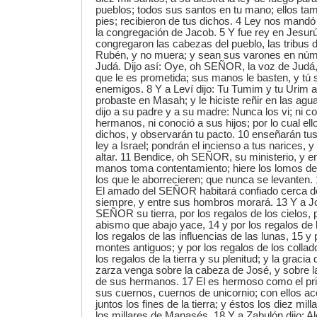
pueblos; todos sus santos en tu mano; ellos tam
pies; recibieron de tus dichos. 4 Ley nos mand
la congregación de Jacob. 5 Y fue rey en Jesur
congregaron las cabezas del pueblo, las tribus d
Rubén, y no muera; y sean sus varones en núme
Judá. Dijo así: Oye, oh SEÑOR, la voz de Judá, y
que le es prometida; sus manos le basten, y tú
enemigos. 8 Y a Leví dijo: Tu Tumim y tu Urim a 
probaste en Masah; y le hiciste reñir en las agu
dijo a su padre y a su madre: Nunca los vi; ni c
hermanos, ni conoció a sus hijos; por lo cual el
dichos, y observarán tu pacto. 10 enseñarán tus 
ley a Israel; pondrán el incienso a tus narices, y
altar. 11 Bendice, oh SEÑOR, su ministerio, y e
manos toma contentamiento; hiere los lomos de
los que le aborrecieren; que nunca se levanten. 
El amado del SEÑOR habitará confiado cerca de 
siempre, y entre sus hombros morará. 13 Y a Jos
SEÑOR su tierra, por los regalos de los cielos, po
abismo que abajo yace, 14 y por los regalos de lo
los regalos de las influencias de las lunas, 15 y
montes antiguos; y por los regalos de los collad
los regalos de la tierra y su plenitud; y la gracia 
zarza venga sobre la cabeza de José, y sobre l
de sus hermanos. 17 El es hermoso como el pri
sus cuernos, cuernos de unicornio; con ellos ac
juntos los fines de la tierra; y éstos los diez mil
los millares de Manasés. 18 Y a Zabulón dijo: Al