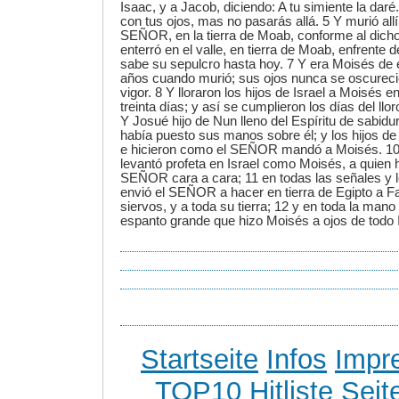
Isaac, y a Jacob, diciendo: A tu simiente la daré
con tus ojos, mas no pasarás allá. 5 Y murió all
SEÑOR, en la tierra de Moab, conforme al dich
enterró en el valle, en tierra de Moab, enfrente 
sabe su sepulcro hasta hoy. 7 Y era Moisés de 
años cuando murió; sus ojos nunca se oscurecie
vigor. 8 Y lloraron los hijos de Israel a Moisés
treinta días; y así se cumplieron los días del llo
Y Josué hijo de Nun lleno del Espíritu de sabid
había puesto sus manos sobre él; y los hijos de
e hicieron como el SEÑOR mandó a Moisés. 1
levantó profeta en Israel como Moisés, a quien 
SEÑOR cara a cara; 11 en todas las señales y l
envió el SEÑOR a hacer en tierra de Egipto a F
siervos, y a toda su tierra; 12 y en toda la mano 
espanto grande que hizo Moisés a ojos de todo I
Startseite
Infos
Impr
TOP10 Hitliste
Seit