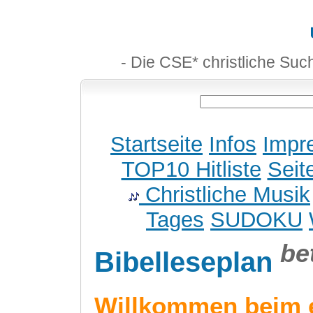
- Die CSE* christliche Suc
Startseite
Infos
Impr
TOP10 Hitliste
Seit
Christliche Musik
Tages
SUDOKU
be
Bibelleseplan
Willkommen beim 