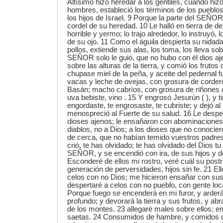
Altísimo hizo heredar a los gentiles, cuando hizo 
hombres, estableció los términos de los pueblo
los hijos de Israel. 9 Porque la parte del SEÑOR
cordel de su heredad. 10 Le halló en tierra de de
horrible y yermo; lo trajo alrededor, lo instruyó,
de su ojo. 11 Como el águila despierta su nidad
pollos, extiende sus alas, los toma, los lleva so
SEÑOR solo le guió, que no hubo con él dios aje
sobre las alturas de la tierra, y comió los fruto
chupase miel de la peña, y aceite del pedernal 
vacas y leche de ovejas, con grosura de corder
Basán; macho cabríos, con grosura de riñones d
uva bebiste, vino . 15 Y engrosó Jesurún ( ), y ti
engordaste, te engrosaste, te cubriste; y dejó al
menospreció al Fuerte de su salud. 16 Le despe
dioses ajenos; le ensañaron con abominaciones.
diablos, no a Dios; a los dioses que no conocie
de cerca, que no habían temido vuestros padres
crió, te has olvidado; te has olvidado del Dios tu 
SEÑOR, y se encendió con ira, de sus hijos y de 
Esconderé de ellos mi rostro, veré cuál su post
generación de perversidades, hijos sin fe. 21 E
celos con no Dios; me hicieron ensañar con sus
despertaré a celos con no pueblo, con gente loc
Porque fuego se encenderá en mi furor, y arderá 
profundo; y devorará la tierra y sus frutos, y a
de los montes. 23 allegaré males sobre ellos; e
saetas. 24 Consumidos de hambre, y comidos de