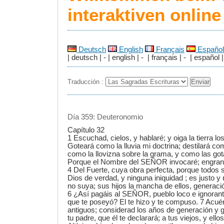
interaktiven onlin
Deutsch
English
Français
Español
| deutsch | - | english | - | français | - | español |
Traducción :
Día 359: Deuteronomio
Capítulo 32
1 Escuchad, cielos, y hablaré; y oiga la tierra l
Goteará como la lluvia mi doctrina; destilará co
como la llovizna sobre la grama, y como las gota
Porque el Nombre del SEÑOR invocaré; engran
4 Del Fuerte, cuya obra perfecta, porque todos 
Dios de verdad, y ninguna iniquidad ; es justo y 
no suya; sus hijos la mancha de ellos, generaci
6 ¿Así pagáis al SEÑOR, pueblo loco e ignorant
que te poseyó? El te hizo y te compuso. 7 Acué
antiguos; considerad los años de generación y 
tu padre, que él te declarará; a tus viejos, y ello