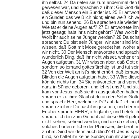
ihn selbst. 24 Da riefen sie zum andernmal den
gewesen war, und sprachen zu ihm: Gib Gott die
daß dieser Mensch ein Sünder ist. 25 Er antwort
ein Sünder, das weiß ich nicht; eines weiß ich wo
und bin nun sehend. 26 Da sprachen sie wieder z
Wie tat er deine Augen auf? 27 Er antwortete ih
jetzt gesagt; habt ihr's nicht gehört? Was wollt 
Wollt ihr auch seine Jünger werden? 28 Da schal
sprachen: Du bist sein Jünger; wir aber sind Mo
wissen, daß Gott mit Mose geredet hat; woher ab
wir nicht. 30 Der Mensch antwortete und sprach 
wunderlich Ding, daß ihr nicht wisset, woher er 
Augen aufgetan. 31 Wir wissen aber, daß Gott di
sondern so jemand gottesfürchtig ist und tut sein
32 Von der Welt an ist's nicht erhört, daß jema
Blinden die Augen aufgetan habe. 33 Wäre dieser
könnte nichts tun. 34 Sie antworteten und sprac
ganz in Sünde geboren, und lehrst uns? Und sti
kam vor Jesus, daß sie ihn ausgestoßen hatten.
sprach er zu ihm: Glaubst du an den Sohn Gotte
und sprach: Herr, welcher ist's? auf daß ich an 
sprach zu ihm: Du hast ihn gesehen, und der mit d
Er aber sprach: HERR, ich glaube, und betete i
sprach: Ich bin zum Gericht auf diese Welt gek
nicht sehen, sehend werden, und die da sehen, 
solches hörten etliche der Pharisäer, die bei i
zu ihm: Sind wir denn auch blind? 41 Jesus spra
blind, so hättet ihr keine Sünde; nun ihr aber spr