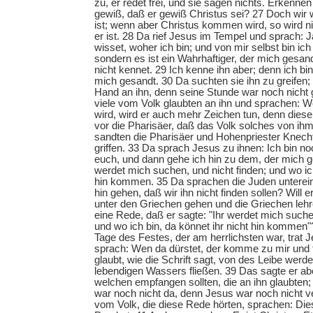
zu, er redet frei, und sie sagen nichts. Erkenn
gewiß, daß er gewiß Christus sei? 27 Doch wir 
ist; wenn aber Christus kommen wird, so wird 
er ist. 28 Da rief Jesus im Tempel und sprach: J
wisset, woher ich bin; und von mir selbst bin i
sondern es ist ein Wahrhaftiger, der mich gesand
nicht kennet. 29 Ich kenne ihn aber; denn ich bi
mich gesandt. 30 Da suchten sie ihn zu greifen;
Hand an ihn, denn seine Stunde war noch nich
viele vom Volk glaubten an ihn und sprachen:
wird, wird er auch mehr Zeichen tun, denn dies
vor die Pharisäer, daß das Volk solches von ih
sandten die Pharisäer und Hohenpriester Knecht
griffen. 33 Da sprach Jesus zu ihnen: Ich bin noc
euch, und dann gehe ich hin zu dem, der mich ge
werdet mich suchen, und nicht finden; und wo ich
hin kommen. 35 Da sprachen die Juden unterein
hin gehen, daß wir ihn nicht finden sollen? Will 
unter den Griechen gehen und die Griechen lehr
eine Rede, daß er sagte: "Ihr werdet mich suchen
und wo ich bin, da könnet ihr nicht hin kommen"
Tage des Festes, der am herrlichsten war, trat J
sprach: Wen da dürstet, der komme zu mir und 
glaubt, wie die Schrift sagt, von des Leibe wer
lebendigen Wassers fließen. 39 Das sagte er ab
welchen empfangen sollten, die an ihn glaubten;
war noch nicht da, denn Jesus war noch nicht ve
vom Volk, die diese Rede hörten, sprachen: Dies