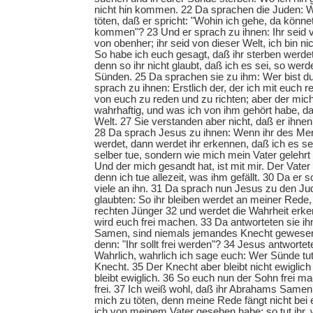
nicht hin kommen. 22 Da sprachen die Juden: Wi
töten, daß er spricht: "Wohin ich gehe, da könnet 
kommen"? 23 Und er sprach zu ihnen: Ihr seid v
von obenher; ihr seid von dieser Welt, ich bin ni
So habe ich euch gesagt, daß ihr sterben werde
denn so ihr nicht glaubt, daß ich es sei, so werde
Sünden. 25 Da sprachen sie zu ihm: Wer bist 
sprach zu ihnen: Erstlich der, der ich mit euch r
von euch zu reden und zu richten; aber der mich
wahrhaftig, und was ich von ihm gehört habe, da
Welt. 27 Sie verstanden aber nicht, daß er ihne
28 Da sprach Jesus zu ihnen: Wenn ihr des M
werdet, dann werdet ihr erkennen, daß ich es se
selber tue, sondern wie mich mein Vater gelehrt 
Und der mich gesandt hat, ist mit mir. Der Vater l
denn ich tue allezeit, was ihm gefällt. 30 Da er 
viele an ihn. 31 Da sprach nun Jesus zu den Jud
glaubten: So ihr bleiben werdet an meiner Rede,
rechten Jünger 32 und werdet die Wahrheit erke
wird euch frei machen. 33 Da antworteten sie i
Samen, sind niemals jemandes Knecht gewesen;
denn: "Ihr sollt frei werden"? 34 Jesus antworte
Wahrlich, wahrlich ich sage euch: Wer Sünde tut
Knecht. 35 Der Knecht aber bleibt nicht ewiglic
bleibt ewiglich. 36 So euch nun der Sohn frei mac
frei. 37 Ich weiß wohl, daß ihr Abrahams Samen 
mich zu töten, denn meine Rede fängt nicht bei 
ich von meinem Vater gesehen habe; so tut ihr,