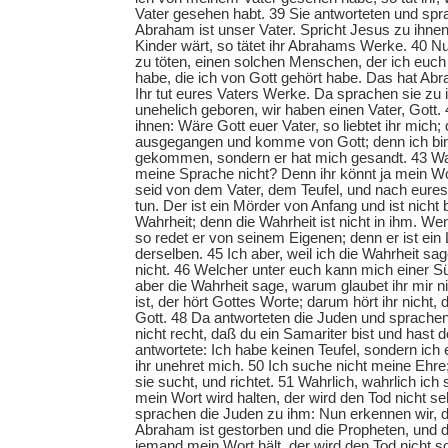
Vater gesehen habt. 39 Sie antworteten und spr
Abraham ist unser Vater. Spricht Jesus zu ihn
Kinder wärt, so tätet ihr Abrahams Werke. 40 Nu
zu töten, einen solchen Menschen, der ich euch
habe, die ich von Gott gehört habe. Das hat Abr
Ihr tut eures Vaters Werke. Da sprachen sie zu i
unehelich geboren, wir haben einen Vater, Gott.
ihnen: Wäre Gott euer Vater, so liebtet ihr mich; 
ausgegangen und komme von Gott; denn ich bin 
gekommen, sondern er hat mich gesandt. 43 Wa
meine Sprache nicht? Denn ihr könnt ja mein Wor
seid von dem Vater, dem Teufel, und nach eures 
tun. Der ist ein Mörder von Anfang und ist nicht
Wahrheit; denn die Wahrheit ist nicht in ihm. We
so redet er von seinem Eigenen; denn er ist ein
derselben. 45 Ich aber, weil ich die Wahrheit sag
nicht. 46 Welcher unter euch kann mich einer S
aber die Wahrheit sage, warum glaubet ihr mir n
ist, der hört Gottes Worte; darum hört ihr nicht, 
Gott. 48 Da antworteten die Juden und sprache
nicht recht, daß du ein Samariter bist und hast 
antwortete: Ich habe keinen Teufel, sondern ich
ihr unehret mich. 50 Ich suche nicht meine Ehre; 
sie sucht, und richtet. 51 Wahrlich, wahrlich ic
mein Wort wird halten, der wird den Tod nicht s
sprachen die Juden zu ihm: Nun erkennen wir, d
Abraham ist gestorben und die Propheten, und d
jemand mein Wort hält, der wird den Tod nicht 