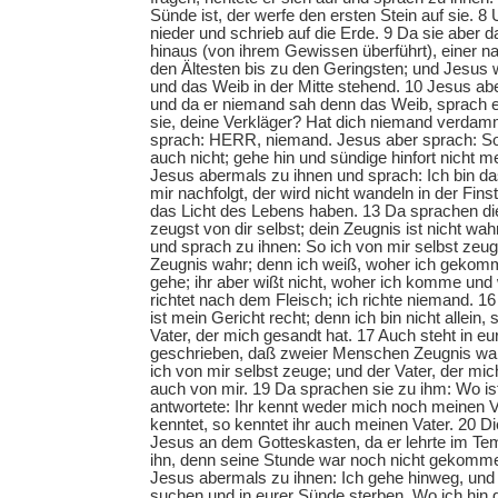
Sünde ist, der werfe den ersten Stein auf sie. 8
nieder und schrieb auf die Erde. 9 Da sie aber d
hinaus (von ihrem Gewissen überführt), einer 
den Ältesten bis zu den Geringsten; und Jesus 
und das Weib in der Mitte stehend. 10 Jesus aber
und da er niemand sah denn das Weib, sprach er
sie, deine Verkläger? Hat dich niemand verdam
sprach: HERR, niemand. Jesus aber sprach: S
auch nicht; gehe hin und sündige hinfort nicht m
Jesus abermals zu ihnen und sprach: Ich bin das
mir nachfolgt, der wird nicht wandeln in der Fins
das Licht des Lebens haben. 13 Da sprachen di
zeugst von dir selbst; dein Zeugnis ist nicht wa
und sprach zu ihnen: So ich von mir selbst zeug
Zeugnis wahr; denn ich weiß, woher ich gekomm
gehe; ihr aber wißt nicht, woher ich komme und 
richtet nach dem Fleisch; ich richte niemand. 16 
ist mein Gericht recht; denn ich bin nicht allein,
Vater, der mich gesandt hat. 17 Auch steht in 
geschrieben, daß zweier Menschen Zeugnis wahr 
ich von mir selbst zeuge; und der Vater, der mic
auch von mir. 19 Da sprachen sie zu ihm: Wo is
antwortete: Ihr kennt weder mich noch meinen V
kenntet, so kenntet ihr auch meinen Vater. 20 D
Jesus an dem Gotteskasten, da er lehrte im Tem
ihn, denn seine Stunde war noch nicht gekomm
Jesus abermals zu ihnen: Ich gehe hinweg, und 
suchen und in eurer Sünde sterben. Wo ich hin g