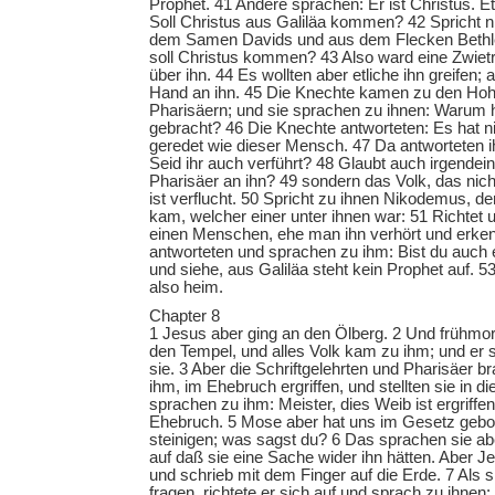
Prophet. 41 Andere sprachen: Er ist Christus. E
Soll Christus aus Galiläa kommen? 42 Spricht nic
dem Samen Davids und aus dem Flecken Bethl
soll Christus kommen? 43 Also ward eine Zwiet
über ihn. 44 Es wollten aber etliche ihn greifen;
Hand an ihn. 45 Die Knechte kamen zu den Hoh
Pharisäern; und sie sprachen zu ihnen: Warum ha
gebracht? 46 Die Knechte antworteten: Es hat n
geredet wie dieser Mensch. 47 Da antworteten i
Seid ihr auch verführt? 48 Glaubt auch irgendei
Pharisäer an ihn? 49 sondern das Volk, das ni
ist verflucht. 50 Spricht zu ihnen Nikodemus, de
kam, welcher einer unter ihnen war: 51 Richtet
einen Menschen, ehe man ihn verhört und erkenn
antworteten und sprachen zu ihm: Bist du auch 
und siehe, aus Galiläa steht kein Prophet auf. 53
also heim.
Chapter 8
1 Jesus aber ging an den Ölberg. 2 Und frühmo
den Tempel, und alles Volk kam zu ihm; und er s
sie. 3 Aber die Schriftgelehrten und Pharisäer b
ihm, im Ehebruch ergriffen, und stellten sie in di
sprachen zu ihm: Meister, dies Weib ist ergriffen
Ehebruch. 5 Mose aber hat uns im Gesetz gebo
steinigen; was sagst du? 6 Das sprachen sie ab
auf daß sie eine Sache wider ihn hätten. Aber J
und schrieb mit dem Finger auf die Erde. 7 Als s
fragen, richtete er sich auf und sprach zu ihnen