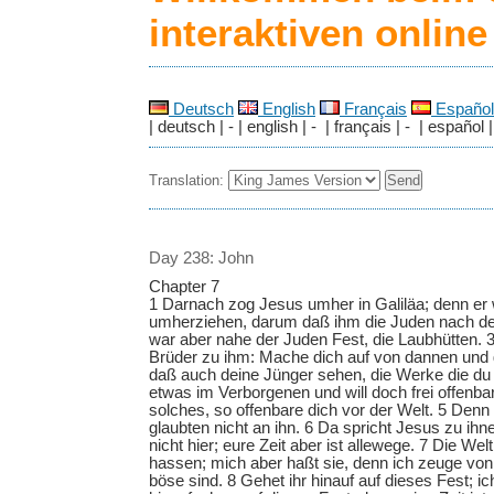
interaktiven onlin
Deutsch
English
Français
Español
| deutsch | - | english | - | français | - | español |
Translation:
Day 238: John
Chapter 7
1 Darnach zog Jesus umher in Galiläa; denn er w
umherziehen, darum daß ihm die Juden nach de
war aber nahe der Juden Fest, die Laubhütten. 
Brüder zu ihm: Mache dich auf von dannen und 
daß auch deine Jünger sehen, die Werke die du 
etwas im Verborgenen und will doch frei offenbar
solches, so offenbare dich vor der Welt. 5 Denn
glaubten nicht an ihn. 6 Da spricht Jesus zu ihn
nicht hier; eure Zeit aber ist allewege. 7 Die Wel
hassen; mich aber haßt sie, denn ich zeuge von 
böse sind. 8 Gehet ihr hinauf auf dieses Fest; ich