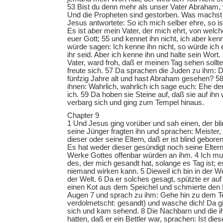
53 Bist du denn mehr als unser Vater Abraham, 
Und die Propheten sind gestorben. Was machst 
Jesus antwortete: So ich mich selber ehre, so is
Es ist aber mein Vater, der mich ehrt, von welch
euer Gott; 55 und kennet ihn nicht, ich aber ken
würde sagen: Ich kenne ihn nicht, so würde ich 
ihr seid. Aber ich kenne ihn und halte sein Wort
Vater, ward froh, daß er meinen Tag sehen sollte
freute sich. 57 Da sprachen die Juden zu ihm: D
fünfzig Jahre alt und hast Abraham gesehen? 5
ihnen: Wahrlich, wahrlich ich sage euch: Ehe d
ich. 59 Da hoben sie Steine auf, daß sie auf ihn
verbarg sich und ging zum Tempel hinaus.
Chapter 9
1 Und Jesus ging vorüber und sah einen, der bl
seine Jünger fragten ihn und sprachen: Meister,
dieser oder seine Eltern, daß er ist blind gebor
Es hat weder dieser gesündigt noch seine Elter
Werke Gottes offenbar würden an ihm. 4 Ich m
des, der mich gesandt hat, solange es Tag ist; 
niemand wirken kann. 5 Dieweil ich bin in der Wel
der Welt. 6 Da er solches gesagt, spützte er au
einen Kot aus dem Speichel und schmierte den 
Augen 7 und sprach zu ihm: Gehe hin zu dem Tei
verdolmetscht: gesandt) und wasche dich! Da g
sich und kam sehend. 8 Die Nachbarn und die 
hatten, daß er ein Bettler war, sprachen: Ist die