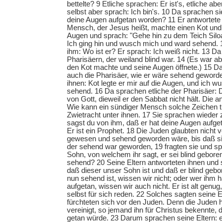
bettelte? 9 Etliche sprachen: Er ist's, etliche aber
selbst aber sprach: Ich bin's. 10 Da sprachen si
deine Augen aufgetan worden? 11 Er antwortete
Mensch, der Jesus heißt, machte einen Kot un
Augen und sprach: "Gehe hin zu dem Teich Silo
Ich ging hin und wusch mich und ward sehend. 
ihm: Wo ist er? Er sprach: Ich weiß nicht. 13 Da
Pharisäern, der weiland blind war. 14 (Es war a
den Kot machte und seine Augen öffnete.) 15 Da
auch die Pharisäer, wie er wäre sehend geworde
ihnen: Kot legte er mir auf die Augen, und ich 
sehend. 16 Da sprachen etliche der Pharisäer: 
von Gott, dieweil er den Sabbat nicht hält. Die 
Wie kann ein sündiger Mensch solche Zeichen 
Zwietracht unter ihnen. 17 Sie sprachen wieder
sagst du von ihm, daß er hat deine Augen aufge
Er ist ein Prophet. 18 Die Juden glaubten nicht v
gewesen und sehend geworden wäre, bis daß sie 
der sehend war geworden, 19 fragten sie und sp
Sohn, von welchem ihr sagt, er sei blind gebore
sehend? 20 Seine Eltern antworteten ihnen und 
daß dieser unser Sohn ist und daß er blind gebor
nun sehend ist, wissen wir nicht; oder wer ihm 
aufgetan, wissen wir auch nicht. Er ist alt genug, 
selbst für sich reden. 22 Solches sagten seine E
fürchteten sich vor den Juden. Denn die Juden 
vereinigt, so jemand ihn für Christus bekennte, 
getan würde. 23 Darum sprachen seine Eltern: er 