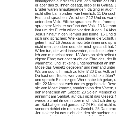
hinaufgehen auf dieses Fest, den meine Zeit ist n
er aber das zu ihnen gesagt, blieb er in Galiläa.
Brüder waren hinaufgegangen, da ging er auch 
nicht offenbar, sondern wie heimlich. 11 Da suc
Fest und sprachen: Wo ist der? 12 Und es war
unter dem Volk. Etliche sprachen: Er ist fromm;
sprachen: Nein, er verführt das Volk. 13 Nieman
ihm um der Furcht willen vor den Juden. 14 Aber
Jesus hinauf in den Tempel und lehrte. 15 Und 
sich und sprachen: Wie kann dieser die Schrift, 
gelernt hat? 16 Jesus antwortete ihnen und spra
nicht mein, sondern des, der mich gesandt hat. 
Willen tun, der wird innewerden, ob diese Lehre 
ich von mir selbst rede. 18 Wer von sich selbst 
eigene Ehre; wer aber sucht die Ehre des, der ih
wahrhaftig, und ist keine Ungerechtigkeit an ihm
Mose das Gesetz gegeben? und niemand unter 
Warum sucht ihr mich zu töten? 20 Das Volk an
Du hast den Teufel; wer versucht dich zu töten?
und sprach: Ein einziges Werk habe ich getan, 
alle. 22 Mose hat euch darum gegeben die Besc
sie von Mose kommt, sondern von den Vätern, u
den Menschen am Sabbat. 23 So ein Mensch d
annimmt am Sabbat, auf daß nicht das Gesetz
werde, zürnet ihr denn über mich, daß ich den
am Sabbat gesund gemacht? 24 Richtet nicht 
sondern richtet ein rechtes Gericht. 25 Da spra
Jerusalem: Ist das nicht der, den sie suchten z