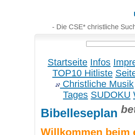
- Die CSE* christliche Suc
Startseite
Infos
Impr
TOP10 Hitliste
Seit
Christliche Musik
Tages
SUDOKU
be
Bibelleseplan
Willkommen beim 