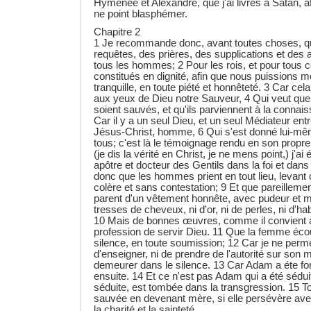
Hyménée et Alexandre, que j'ai livrés à Satan, af
ne point blasphémer.
Chapitre 2
1 Je recommande donc, avant toutes choses, q
requêtes, des prières, des supplications et des 
tous les hommes; 2 Pour les rois, et pour tous c
constitués en dignité, afin que nous puissions m
tranquille, en toute piété et honnêteté. 3 Car cel
aux yeux de Dieu notre Sauveur, 4 Qui veut qu
soient sauvés, et qu'ils parviennent à la connais
Car il y a un seul Dieu, et un seul Médiateur en
Jésus-Christ, homme, 6 Qui s'est donné lui-mê
tous; c'est là le témoignage rendu en son propre
(je dis la vérité en Christ, je ne mens point,) j'ai 
apôtre et docteur des Gentils dans la foi et dans 
donc que les hommes prient en tout lieu, levant
colère et sans contestation; 9 Et que pareillem
parent d'un vêtement honnête, avec pudeur et m
tresses de cheveux, ni d'or, ni de perles, ni d'
10 Mais de bonnes œuvres, comme il convient 
profession de servir Dieu. 11 Que la femme écout
silence, en toute soumission; 12 Car je ne per
d'enseigner, ni de prendre de l'autorité sur son m
demeurer dans le silence. 13 Car Adam a éte fo
ensuite. 14 Et ce n'est pas Adam qui a été séduit
séduite, est tombée dans la transgression. 15 To
sauvée en devenant mère, si elle persévère avec
la charité et la sainteté.