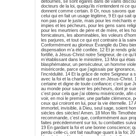
détournés, se sont égarés dans de vains discour
docteurs de la loi, quoiqu'ils n'entendent ni ce qu'i
donnent comme certain. 8 Or, nous savons que l
celui qui en fait un usage légitime, 9 Et qui sait qu
non pas pour le juste, mais pour les méchants et
impies et les pécheurs, pour les gens sans religi
pour les meurtriers de père et de mère, et les h
fornicateurs, les abominables, les voleurs d'h
les parjures, et tout ce qui est contraire à la sain
Conformément au glorieux Évangile du Dieu bie
dispensation m'a été confiée. 12 Et je rends grâ
fortifié, à Jésus-Christ notre Seigneur, de ce qu'i
m'établissant dans le ministère, 13 Moi qui étai
blasphémateur, un persécuteur, un homme violen
miséricorde, parce que j'agissais par ignorance,
l'incrédulité. 14 Et la grâce de notre Seigneur a
avec la foi et la charité qui est en Jésus-Christ.
certaine et digne de toute confiance; c'est que 
au monde pour sauver les pécheurs, dont je suis
c'est pour cela que j'ai obtenu miséricorde, afin 
voir, en moi le premier, une parfaite clémence, 
ceux qui croiront en lui, pour la vie éternelle. 17 
immortel, invisible, à Dieu, seul sage, soient hon
siècles des siècles! Amen. 18 Mon fils Timothée,
recommande, c'est que, conformément aux proph
faites précédemment sur toi, tu combattes suiva
19 En gardant la foi et une bonne conscience; 
perdu celle-ci, ont fait naufrage quant à la foi; 