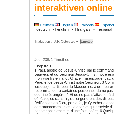
interaktiven onlin
Deutsch
English
Français
Español
| deutsch | - | english | - | français | - | español |
Traduction :
Jour 239: 1 Timothée
Chapitre 1
1 Paul, apôtre de Jésus-Christ, par le command
Sauveur, et du Seigneur Jésus-Christ, notre es
mon vrai fils en la foi. Grâce, miséricorde, paix 
Père, et de Jésus-Christ notre Seigneur. 3 Comm
lorsque je partis pour la Macédoine, à demeure
recommander à certaines personnes de ne pas 
doctrine étrangère, 4 Et de ne pas s'attacher à d
généalogies sans fin, qui engendrent des dispute
l'édification en Dieu, par la foi, je t'y exhorte en
commandement, c'est la charité, qui procède d'u
bonne conscience, et d'une foi sincère. 6 Quelq