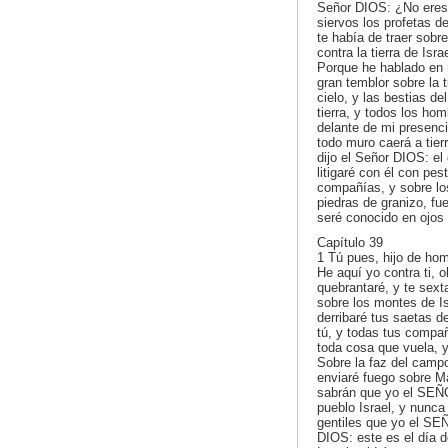
Señor DIOS: ¿No eres 
siervos los profetas d
te había de traer sobr
contra la tierra de Isr
Porque he hablado en m
gran temblor sobre la t
cielo, y las bestias d
tierra, y todos los hom
delante de mi presenci
todo muro caerá a tier
dijo el Señor DIOS: el
litigaré con él con pes
compañías, y sobre lo
piedras de granizo, fu
seré conocido en ojos
Capítulo 39
1 Tú pues, hijo de hom
He aquí yo contra ti, 
quebrantaré, y te sexta
sobre los montes de Is
derribaré tus saetas d
tú, y todas tus compañ
toda cosa que vuela, y
Sobre la faz del camp
enviaré fuego sobre M
sabrán que yo el SEÑO
pueblo Israel, y nunca
gentiles que yo el SEÑ
DIOS: este es el día d