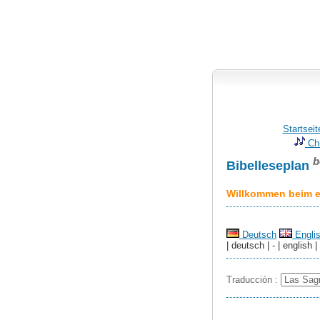
Startseit
Chr
b
Bibelleseplan
Willkommen beim er
Deutsch
Engli
| deutsch | - | english |
Traducción :