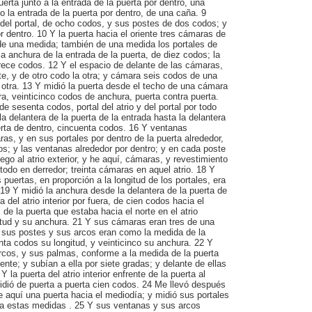
erta junto a la entrada de la puerta por dentro, una
 la entrada de la puerta por dentro, de una caña. 9
 del portal, de ocho codos, y sus postes de dos codos; y
or dentro. 10 Y la puerta hacia el oriente tres cámaras de
 de una medida; también de una medida los portales de
la anchura de la entrada de la puerta, de diez codos; la
 trece codos. 12 Y el espacio de delante de las cámaras,
e, y de otro codo la otra; y cámara seis codos de una
 otra. 13 Y midió la puerta desde el techo de una cámara
tra, veinticinco codos de anchura, puerta contra puerta.
de sesenta codos, portal del atrio y del portal por todo
a delantera de la puerta de la entrada hasta la delantera
erta de dentro, cincuenta codos. 16 Y ventanas
as, y en sus portales por dentro de la puerta alrededor,
s; y las ventanas alrededor por dentro; y en cada poste
ego al atrio exterior, y he aquí, cámaras, y revestimiento
 todo en derredor; treinta cámaras en aquel atrio. 18 Y
 puertas, en proporción a la longitud de los portales, era
19 Y midió la anchura desde la delantera de la puerta de
a del atrio interior por fuera, de cien codos hacia el
Y de la puerta que estaba hacia el norte en el atrio
gitud y su anchura. 21 Y sus cámaras eran tres de una
 y sus postes y sus arcos eran como la medida de la
nta codos su longitud, y veinticinco su anchura. 22 Y
rcos, y sus palmas, conforme a la medida de la puerta
ente; y subían a ella por siete gradas; y delante de ellas
 la puerta del atrio interior enfrente de la puerta al
 midió de puerta a puerta cien codos. 24 Me llevó después
e aquí una puerta hacia el mediodía; y midió sus portales
a estas medidas . 25 Y sus ventanas y sus arcos