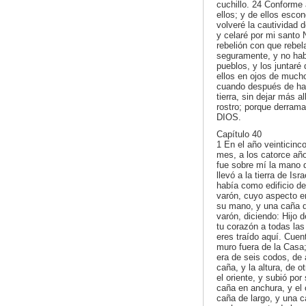
cuchillo. 24 Conforme
ellos; y de ellos escon
volveré la cautividad 
y celaré por mi santo 
rebelión con que rebel
seguramente, y no hab
pueblos, y los juntaré
ellos en ojos de much
cuando después de habe
tierra, sin dejar más 
rostro; porque derramar
DIOS.
Capítulo 40
1 En el año veinticinco
mes, a los catorce añ
fue sobre mí la mano 
llevó a la tierra de Is
había como edificio de
varón, cuyo aspecto er
su mano, y una caña de
varón, diciendo: Hijo 
tu corazón a todas la
eres traído aquí. Cuen
muro fuera de la Casa;
era de seis codos, de 
caña, y la altura, de 
el oriente, y subió por
caña en anchura, y el 
caña de largo, y una 