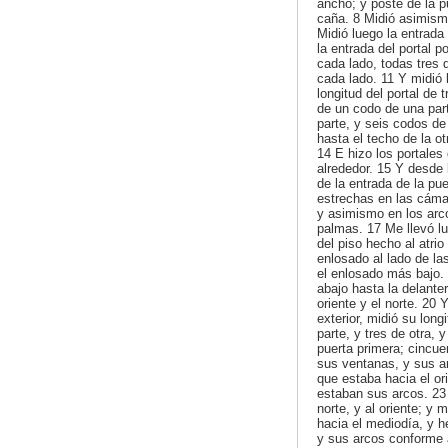
ancho; y poste de la pu
caña. 8 Midió asimismo
Midió luego la entrada
la entrada del portal p
cada lado, todas tres
cada lado. 11 Y midió 
longitud del portal de
de un codo de una part
parte, y seis codos de
hasta el techo de la o
14 E hizo los portales 
alrededor. 15 Y desde l
de la entrada de la pu
estrechas en las cámar
y asimismo en los arco
palmas. 17 Me llevó lu
del piso hecho al atrio
enlosado al lado de las
el enlosado más bajo. 
abajo hasta la delanter
oriente y el norte. 20 
exterior, midió su lon
parte, y tres de otra,
puerta primera; cincue
sus ventanas, y sus a
que estaba hacia el ori
estaban sus arcos. 23 Y
norte, y al oriente; y
hacia el mediodía, y h
y sus arcos conforme 