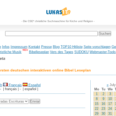
- Die CSE* christliche Suchmaschine für Kirche und Religion -
e
Infos
Impressum
Kontakt
Presse
Blog
TOP10 Hitliste
Seite vorschlagen
Ge
istliche Musik
Bibelleseplan
Vers des Tages
SUDOKU
Webmaster-Tools
eta
sten deutschen interaktiven online Bibel Leseplan
«
July
sh
Français
Español
 - | français | - | español |
Mo
Tu
We
1
2
3
8
9
10
15
16
17
22
23
24
29
30
31