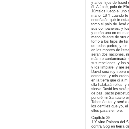
y a los hijos de Israe
él: A José, palo de Ef
Júntalos luego el uno 
mano. 18 Y cuando te h
enseñarás qué te esta
tomo el palo de José q
sus compañeros, y los 
y serán uno en mi mano
mano delante de sus oj
tomo a los hijos de Isr
de todas partes, y los 
en los montes de Israe
serán dos naciones, n
más se contaminarán c
sus rebeliones; y los 
y los limpiaré; y me s
David será rey sobre e
derechos, y mis orden
en la tierra que di a m
ella habitarán ellos, y
siervo David les será 
de paz, pacto perpetuo 
pondré mi Santuario en
Tabernáculo, y seré a 
los gentiles que yo, e
ellos para siempre.
Capítulo 38
1 Y vino Palabra del S
contra Gog en tierra 