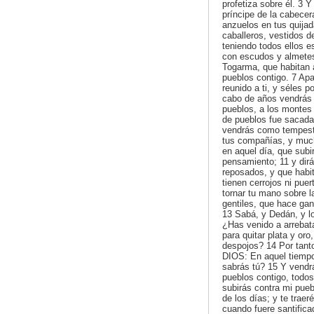
profetiza sobre él. 3 Y
príncipe de la cabecer
anzuelos en tus quijada
caballeros, vestidos d
teniendo todos ellos es
con escudos y almetes
Togarma, que habitan 
pueblos contigo. 7 Apa
reunido a ti, y séles 
cabo de años vendrás 
pueblos, a los montes 
de pueblos fue sacada,
vendrás como tempestad
tus compañías, y much
en aquel día, que subi
pensamiento; 11 y dirás
reposados, y que habit
tienen cerrojos ni pue
tornar tu mano sobre l
gentiles, que hace gan
13 Sabá, y Dedán, y lo
¿Has venido a arrebat
para quitar plata y or
despojos? 14 Por tanto
DIOS: En aquel tiempo
sabrás tú? 15 Y vendrá
pueblos contigo, todos
subirás contra mi puebl
de los días; y te traer
cuando fuere santificad