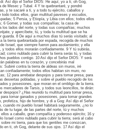
 di: Así dijo el Señor DIOS: He aquí, yo a ti, oh Gog,
a de Mesec y Tubal. 4 Y te quebrantaré, y pondré
s, y te sacaré a ti, y a todo tu ejército, caballos y
e todo todos ellos, gran multitud paveses y escudos,
padas; 5 Persia, y Etiopía, y Libia con ellos; todos ellos
; 6 Gomer, y todas sus compañías; la casa de
a los lados del norte, y todas sus compañías; muchos
réjate, y apercíbete, tú, y toda tu multitud que se ha
por guarda. 8 De aquí a muchos días tú serás visitado; al
a la tierra quebrantada por espada, recogida de muchos
de Israel, que siempre fueron para asolamiento; y ella
 y todos ellos morarán confiadamente. 9 Y tú subirás,
; como nublado para cubrir la tierra serás tú, y todas
os pueblos contigo. 10 Así dijo el Señor DIOS: Y será
rán palabras en tu corazón, y concebirás mal
: Subiré contra la tierra de aldeas sin muros, iré
an confiadamente; todos ellos habitan sin muro, no
rtas; 12 para arrebatar despojos y para tomar presa; para
as desiertas pobladas, y sobre el pueblo recogido de los
ados y posesiones, que moran en el ombligo de la tierra.
s mercaderes de Tarsis, y todos sus leoncillos, te dirán:
ar despojos? ¿Has reunido tu multitud para tomar presa,
o, para tomar ganados y posesiones, para tomar grandes
, profetiza, hijo de hombre, y di a Gog: Así dijo el Señor
, cuando mi pueblo Israel habitará seguramente, ¿no lo
s de tu lugar, de las partes del norte, tú y muchos
 ellos a caballo, gran compañía y poderoso ejército; 16 y
o Israel como nublado para cubrir la tierra; será al cabo
é sobre mi tierra, para que los gentiles me conozcan,
o en ti, oh Gog, delante de sus ojos. 17 Así dijo el