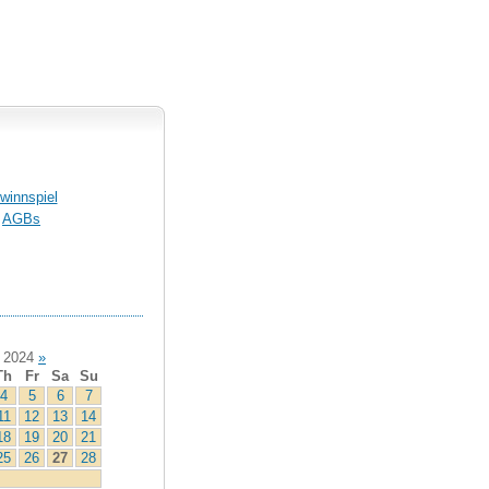
winnspiel
AGBs
 2024
»
Th
Fr
Sa
Su
4
5
6
7
11
12
13
14
18
19
20
21
25
26
27
28