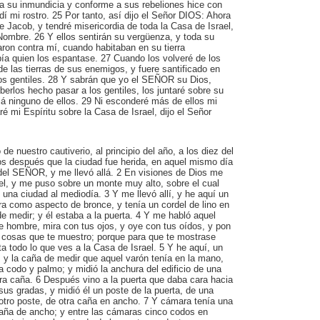
 a su inmundicia y conforme a sus rebeliones hice con
dí mi rostro. 25 Por tanto, así dijo el Señor DIOS: Ahora
de Jacob, y tendré misericordia de toda la Casa de Israel,
Nombre. 26 Y ellos sentirán su vergüenza, y toda su
aron contra mí, cuando habitaban en su tierra
ía quien los espantase. 27 Cuando los volveré de los
 de las tierras de sus enemigos, y fuere santificado en
os gentiles. 28 Y sabrán que yo el SEÑOR su Dios,
rlos hecho pasar a los gentiles, los juntaré sobre su
allá ninguno de ellos. 29 Ni esconderé más de ellos mi
é mi Espíritu sobre la Casa de Israel, dijo el Señor
 de nuestro cautiverio, al principio del año, a los diez del
os después que la ciudad fue herida, en aquel mismo día
del SEÑOR, y me llevó allá. 2 En visiones de Dios me
rael, y me puso sobre un monte muy alto, sobre el cual
 una ciudad al mediodía. 3 Y me llevó allí, y he aquí un
a como aspecto de bronce, y tenía un cordel de lino en
 medir; y él estaba a la puerta. 4 Y me habló aquel
de hombre, mira con tus ojos, y oye con tus oídos, y pon
s cosas que te muestro; porque para que te mostrase
ta todo lo que ves a la Casa de Israel. 5 Y he aquí, un
 y la caña de medir que aquel varón tenía en la mano,
a codo y palmo; y midió la anchura del edificio de una
otra caña. 6 Después vino a la puerta que daba cara hacia
 sus gradas, y midió él un poste de la puerta, de una
otro poste, de otra caña en ancho. 7 Y cámara tenía una
caña de ancho; y entre las cámaras cinco codos en