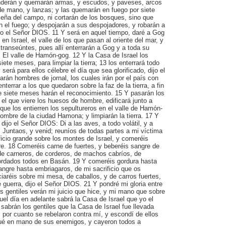
enderán y quemarán armas, y escudos, y paveses, arcos
de mano, y lanzas; y las quemarán en fuego por siete
leña del campo, ni cortarán de los bosques, sino que
 el fuego; y despojarán a sus despojadores, y robarán a
ijo el Señor DIOS. 11 Y será en aquel tiempo, daré a Gog
í en Israel, el valle de los que pasan al oriente del mar, y
 transeúntes, pues allí enterrarán a Gog y a toda su
n, El valle de Hamón-gog. 12 Y la Casa de Israel los
iete meses, para limpiar la tierra; 13 los enterrará todo
y será para ellos célebre el día que sea glorificado, dijo el
án hombres de jornal, los cuales irán por el país con
enterrar a los que quedaron sobre la faz de la tierra, a fin
de siete meses harán el reconocimiento. 15 Y pasarán los
 y el que viere los huesos de hombre, edificará junto a
 que los entierren los sepultureros en el valle de Hamón-
ombre de la ciudad Hamona; y limpiarán la tierra. 17 Y
 dijo el Señor DIOS: Di a las aves, a todo volátil, y a
 Juntaos, y venid; reuníos de todas partes a mi víctima
ificio grande sobre los montes de Israel, y comeréis
re. 18 Comeréis carne de fuertes, y beberéis sangre de
; de carneros, de corderos, de machos cabríos, de
ordados todos en Basán. 19 Y comeréis gordura hasta
angre hasta embriagaros, de mi sacrificio que os
ciaréis sobre mi mesa, de caballos, y de carros fuertes,
guerra, dijo el Señor DIOS. 21 Y pondré mi gloria entre
los gentiles verán mi juicio que hice, y mi mano que sobre
uel día en adelante sabrá la Casa de Israel que yo el
abrán los gentiles que la Casa de Israel fue llevada
 por cuanto se rebelaron contra mí, y escondí de ellos
egué en mano de sus enemigos, y cayeron todos a