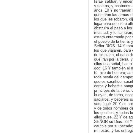
Israel saldrán, y enc
y saetas, y bastones 
años. 10 Y no traerán 
quemarán las armas en
los que les robaron, d
lugar para sepulcro all
obstruirá el paso a los
multitud; y lo llamará
estará enterrando por s
el pueblo de la tierra; 
Señor DIOS. 14 Y tomar
los que viajaren, para 
de limpiarla; al cabo 
que irán por la tierra,
ellos una señal, hasta
gog. 16 Y también el n
tú, hijo de hombre, así
toda bestia del campo:
que os sacrifico, sacr
carne y beberéis sang
príncipes de la tierra
bueyes, de toros, eng
saciaros, y beberéis s
sacrifiqué. 20 Y os sa
y de todos hombres de 
los gentiles, y todos 
ellos puse. 22 Y de aq
SEÑOR su Dios. 23 Y s
cautiva por su pecado;
mi rostro, y los entr