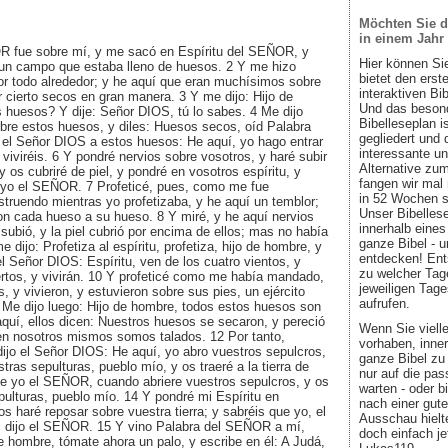
Möchten Sie d
in einem Jahr
R fue sobre mí, y me sacó en Espíritu del SEÑOR, y
Hier können Si
un campo que estaba lleno de huesos. 2 Y me hizo
bietet den ers
or todo alrededor; y he aquí que eran muchísimos sobre
interaktiven Bi
r cierto secos en gran manera. 3 Y me dijo: Hijo de
Und das besond
 huesos? Y dije: Señor DIOS, tú lo sabes. 4 Me dijo
Bibelleseplan i
obre estos huesos, y diles: Huesos secos, oíd Palabra
gegliedert und 
 el Señor DIOS a estos huesos: He aquí, yo hago entrar
interessante u
 viviréis. 6 Y pondré nervios sobre vosotros, y haré subir
Alternative zum
 os cubriré de piel, y pondré en vosotros espíritu, y
fangen wir mal
ue yo el SEÑOR. 7 Profeticé, pues, como me fue
in 52 Wochen sin
truendo mientras yo profetizaba, y he aquí un temblor;
Unser Bibellese
on cada hueso a su hueso. 8 Y miré, y he aquí nervios
innerhalb eines
 subió, y la piel cubrió por encima de ellos; mas no había
ganze Bibel - u
e dijo: Profetiza al espíritu, profetiza, hijo de hombre, y
entdecken! Ent
o el Señor DIOS: Espíritu, ven de los cuatro vientos, y
zu welcher Tage
rtos, y vivirán. 10 Y profeticé como me había mandado,
jeweiligen Tage
os, y vivieron, y estuvieron sobre sus pies, un ejército
aufrufen.
 Me dijo luego: Hijo de hombre, todos estos huesos son
aquí, ellos dicen: Nuestros huesos se secaron, y pereció
Wenn Sie viell
en nosotros mismos somos talados. 12 Por tanto,
vorhaben, inner
í dijo el Señor DIOS: He aquí, yo abro vuestros sepulcros,
ganze Bibel zu 
tras sepulturas, pueblo mío, y os traeré a la tierra de
nur auf die pa
que yo el SEÑOR, cuando abriere vuestros sepulcros, y os
warten - oder b
ulturas, pueblo mío. 14 Y pondré mi Espíritu en
nach einer gute
 os haré reposar sobre vuestra tierra; y sabréis que yo, el
Ausschau hielte
 dijo el SEÑOR. 15 Y vino Palabra del SEÑOR a mí,
doch einfach jet
de hombre, tómate ahora un palo, y escribe en él: A Judá,