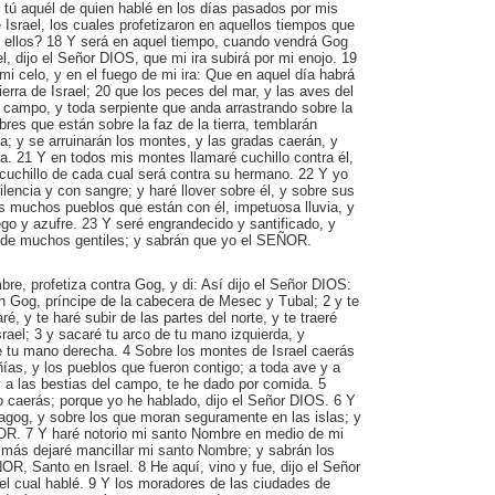
tú aquél de quien hablé en los días pasados por mis
e Israel, los cuales profetizaron en aquellos tiempos que
e ellos? 18 Y será en aquel tiempo, cuando vendrá Gog
ael, dijo el Señor DIOS, que mi ira subirá por mi enojo. 19
i celo, y en el fuego de mi ira: Que en aquel día habrá
ierra de Israel; 20 que los peces del mar, y las aves del
el campo, y toda serpiente que anda arrastrando sobre la
bres que están sobre la faz de la tierra, temblarán
a; y se arruinarán los montes, y las gradas caerán, y
ra. 21 Y en todos mis montes llamaré cuchillo contra él,
 cuchillo de cada cual será contra su hermano. 22 Y yo
tilencia y con sangre; y haré llover sobre él, y sobre sus
s muchos pueblos que están con él, impetuosa lluvia, y
ego y azufre. 23 Y seré engrandecido y santificado, y
 de muchos gentiles; y sabrán que yo el SEÑOR.
bre, profetiza contra Gog, y di: Así dijo el Señor DIOS:
oh Gog, príncipe de la cabecera de Mesec y Tubal; 2 y te
ré, y te haré subir de las partes del norte, y te traeré
rael; 3 y sacaré tu arco de tu mano izquierda, y
e tu mano derecha. 4 Sobre los montes de Israel caerás
ías, y los pueblos que fueron contigo; a toda ave y a
 a las bestias del campo, te he dado por comida. 5
o caerás; porque yo he hablado, dijo el Señor DIOS. 6 Y
agog, y sobre los que moran seguramente en las islas; y
R. 7 Y haré notorio mi santo Nombre en medio de mi
 más dejaré mancillar mi santo Nombre; y sabrán los
OR, Santo en Israel. 8 He aquí, vino y fue, dijo el Señor
el cual hablé. 9 Y los moradores de las ciudades de