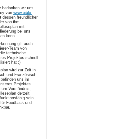
le bedanken wir uns
ley von
www.bible-
t dessen freundlicher
er von ihm
elleseplan mit
liederung bei uns
den kann.
kennung gilt auch
erer-Team von
die technische
es Projektes schnell
isiert hat ;)
plan wird zur Zeit in
sch und Französisch
 befinden uns im
nseres Projektes.
r um Verständnis,
elleseplan derzeit
 funktionsfähig sein
d für Feedback und
nkbar.