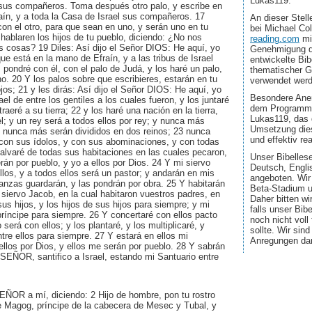
Lukas119.
l sus compañeros. Toma después otro palo, y escribe en
raín, y a toda la Casa de Israel sus compañeros. 17
An dieser Stel
con el otro, para que sean en uno, y serán uno en tu
bei Michael Co
ablaren los hijos de tu pueblo, diciendo: ¿No nos
reading.com
mi
s cosas? 19 Diles: Así dijo el Señor DIOS: He aquí, yo
Genehmigung d
ue está en la mano de Efraín, y a las tribus de Israel
entwickelte Bib
pondré con él, con el palo de Judá, y los haré un palo,
thematischer G
. 20 Y los palos sobre que escribieres, estarán en tu
verwendet wer
os; 21 y les dirás: Así dijo el Señor DIOS: He aquí, yo
Besondere Aner
ael de entre los gentiles a los cuales fueron, y los juntaré
dem Programmi
traeré a su tierra; 22 y los haré una nación en la tierra,
Lukas119, das 
l; y un rey será a todos ellos por rey; y nunca más
Umsetzung dies
i nunca más serán divididos en dos reinos; 23 nunca
und effektiv real
on sus ídolos, y con sus abominaciones, y con todas
salvaré de todas sus habitaciones en las cuales pecaron,
Unser Bibellese
erán por pueblo, y yo a ellos por Dios. 24 Y mi siervo
Deutsch, Engli
llos, y a todos ellos será un pastor; y andarán en mis
angeboten. Wir
anzas guardarán, y las pondrán por obra. 25 Y habitarán
Beta-Stadium u
i siervo Jacob, en la cual habitaron vuestros padres, en
Daher bitten wi
 sus hijos, y los hijos de sus hijos para siempre; y mi
falls unser Bib
príncipe para siempre. 26 Y concertaré con ellos pacto
noch nicht voll
será con ellos; y los plantaré, y los multiplicaré, y
sollte. Wir sin
tre ellos para siempre. 27 Y estará en ellos mi
Anregungen da
ellos por Dios, y ellos me serán por pueblo. 28 Y sabrán
l SEÑOR, santifico a Israel, estando mi Santuario entre
EÑOR a mí, diciendo: 2 Hijo de hombre, pon tu rostro
de Magog, príncipe de la cabecera de Mesec y Tubal, y