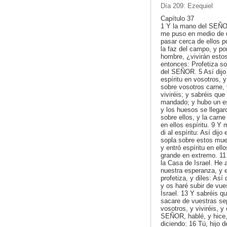
Día 209: Ezequiel
Capítulo 37
1 Y la mano del SEÑO
me puso en medio de 
pasar cerca de ellos p
la faz del campo, y po
hombre, ¿vivirán estos
entonces: Profetiza s
del SEÑOR. 5 Así dijo
espíritu en vosotros, y
sobre vosotros carne, y
viviréis; y sabréis q
mandado; y hubo un es
y los huesos se llegar
sobre ellos, y la carne
en ellos espíritu. 9 Y m
di al espíritu: Así dij
sopla sobre estos mue
y entró espíritu en ell
grande en extremo. 11
la Casa de Israel. He 
nuestra esperanza, y 
profetiza, y diles: As
y os haré subir de vues
Israel. 13 Y sabréis 
sacare de vuestras sep
vosotros, y viviréis, y
SEÑOR, hablé, y hice,
diciendo: 16 Tú, hijo 