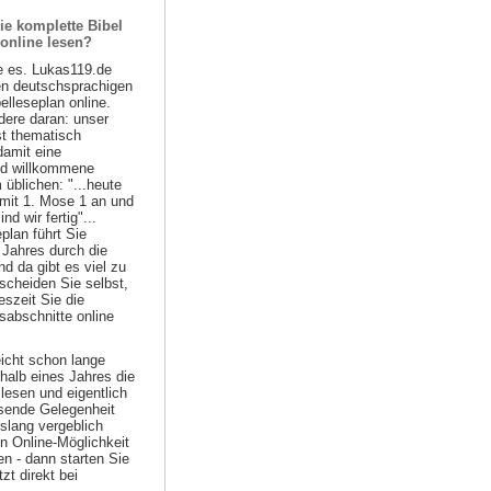
ie komplette Bibel
 online lesen?
e es. Lukas119.de
ten deutschsprachigen
belleseplan online.
ere daran: unser
st thematisch
damit eine
nd willkommene
 üblichen: "...heute
 mit 1. Mose 1 an und
d wir fertig"...
plan führt Sie
 Jahres durch die
nd da gibt es viel zu
scheiden Sie selbst,
szeit Sie die
sabschnitte online
eicht schon lange
halb eines Jahres die
lesen und eigentlich
ssende Gelegenheit
islang vergeblich
n Online-Möglichkeit
n - dann starten Sie
zt direkt bei