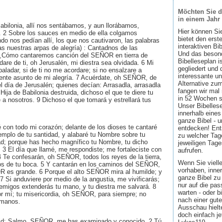
Möchten Sie d
in einem Jahr
Babilonia, allí nos sentábamos, y aun llorábamos,
Hier können Si
 2 Sobre los sauces en medio de ella colgamos
bietet den ers
do nos pedían allí, los que nos cautivaron, las palabras
interaktiven Bi
as nuestras arpas de alegría) : Cantadnos de las
Und das besond
 ¿Cómo cantaremos canción del SEÑOR en tierra de
Bibelleseplan i
dare de ti, oh Jerusalén, mi diestra sea olvidada. 6 Mi
gegliedert und 
aladar, si de ti no me acordare; si no ensalzare a
interessante u
ente asunto de mi alegría. 7 Acuérdate, oh SEÑOR, de
Alternative zum
l día de Jerusalén; quienes decían: Arrasadla, arrasadla
fangen wir mal
Hija de Babilonia destruida, dichoso el que te diere tu
in 52 Wochen sin
a nosotros. 9 Dichoso el que tomará y estrellará tus
Unser Bibellese
innerhalb eines
ganze Bibel - u
 con todo mi corazón; delante de los dioses te cantaré
entdecken! Ent
emplo de tu santidad, y alabaré tu Nombre sobre tu
zu welcher Tage
dad; porque has hecho magnífico tu Nombre, tu dicho
jeweiligen Tage
 3 El día que llamé, me respondiste; me fortaleciste con
aufrufen.
4 Te confesarán, oh SEÑOR, todos los reyes de la tierra,
Wenn Sie viell
os de tu boca. 5 Y cantarán en los caminos del SEÑOR,
vorhaben, inner
OR es grande. 6 Porque el alto SEÑOR mira al humilde; y
ganze Bibel zu 
 7 Si anduviere por medio de la angustia, me vivificarás;
nur auf die pa
nemigos extenderás tu mano, y tu diestra me salvará. 8
warten - oder b
 mí; tu misericordia, oh SEÑOR, para siempre; no
nach einer gute
 manos.
Ausschau hielte
doch einfach jet
vid: Salmo. SEÑOR, me has examinado y conocido. 2 Tú