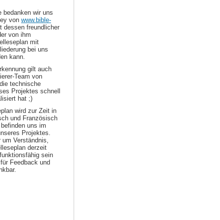
le bedanken wir uns
ley von
www.bible-
t dessen freundlicher
er von ihm
elleseplan mit
liederung bei uns
den kann.
kennung gilt auch
erer-Team von
die technische
es Projektes schnell
isiert hat ;)
plan wird zur Zeit in
sch und Französisch
 befinden uns im
nseres Projektes.
r um Verständnis,
elleseplan derzeit
 funktionsfähig sein
d für Feedback und
nkbar.