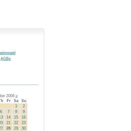
winnspiel
AGBs
er 2008
»
Th
Fr
Sa
Su
1
2
6
7
8
9
13
14
15
16
20
21
22
23
27
28
29
30