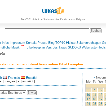
- Die CSE* christliche Suchmaschine für Kirche und Religion -
e
Infos
Impressum
Kontakt
Presse
Blog
TOP10 Hitliste
Seite vorschlagen
Ge
istliche Musik
Bibelleseplan
Vers des Tages
SUDOKU
Webmaster-Tools
eta
sten deutschen interaktiven online Bibel Leseplan
«
Novemb
sh
Français
Español
 - | français | - | español |
Mo
Tu
We
3
4
5
10
11
12
17
18
19
24
25
26