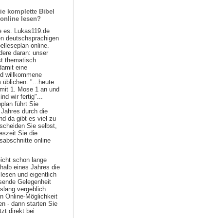
ie komplette Bibel
 online lesen?
e es. Lukas119.de
ten deutschsprachigen
belleseplan online.
ere daran: unser
st thematisch
damit eine
nd willkommene
 üblichen: "...heute
 mit 1. Mose 1 an und
d wir fertig"...
plan führt Sie
 Jahres durch die
nd da gibt es viel zu
scheiden Sie selbst,
szeit Sie die
sabschnitte online
eicht schon lange
halb eines Jahres die
lesen und eigentlich
ssende Gelegenheit
islang vergeblich
n Online-Möglichkeit
n - dann starten Sie
zt direkt bei