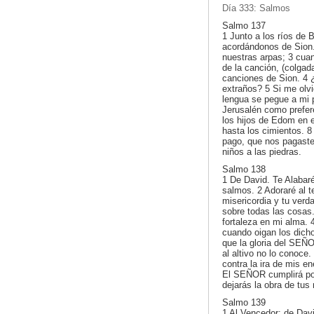
Día 333: Salmos
Salmo 137
1 Junto a los ríos de 
acordándonos de Sion.
nuestras arpas; 3 cuan
de la canción, (colgad
canciones de Sion. 4
extraños? 5 Si me olvi
lengua se pegue a mi p
Jerusalén como prefer
los hijos de Edom en e
hasta los cimientos. 8 
pago, que nos pagaste 
niños a las piedras.
Salmo 138
1 De David. Te Alabaré
salmos. 2 Adoraré al t
misericordia y tu ver
sobre todas las cosas.
fortaleza en mi alma. 
cuando oigan los dich
que la gloria del SEÑ
al altivo no lo conoce.
contra la ira de mis e
El SEÑOR cumplirá por
dejarás la obra de tus
Salmo 139
1 Al Vencedor: de Da