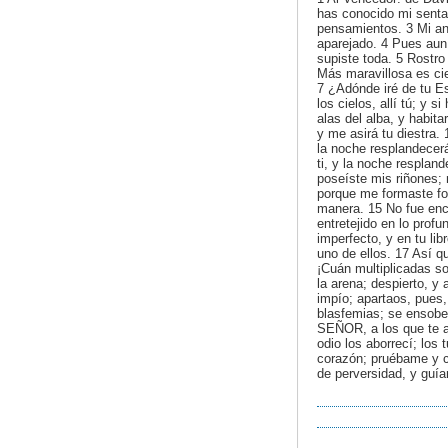
has conocido mi senta
pensamientos. 3 Mi an
aparejado. 4 Pues aun
supiste toda. 5 Rostr
Más maravillosa es ci
7 ¿Adónde iré de tu Es
los cielos, allí tú; y s
alas del alba, y habit
y me asirá tu diestra. 
la noche resplandecerá
ti, y la noche resplan
poseíste mis riñones; 
porque me formaste fo
manera. 15 No fue encu
entretejido en lo profu
imperfecto, y en tu li
uno de ellos. 17 Así 
¡Cuán multiplicadas so
la arena; despierto, y
impío; apartaos, pues,
blasfemias; se ensobe
SEÑOR, a los que te a
odio los aborrecí; lo
corazón; pruébame y 
de perversidad, y guí