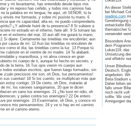
Lukas119.
rme y mi levantarme, has entendido desde lejos mis
An dieser Stel
dar y mi reposo has ceñido, y todos mis caminos has
bei Michael Co
 no la palabra en mi lengua, he aquí, oh SEÑOR, tú la
reading.com
mi
o y envés me formaste, y sobre mí pusiste tu mano. 6
Genehmigung d
encia que mi capacidad; alta es, no puedo comprenderla.
entwickelte Bib
píritu? ¿Y adónde huiré de tu presencia? 8 Si subiere a
thematischer G
i hiciere mi estrado en el infierno, hete allí. 9 Si tomare las
verwendet wer
are en el extremo del mar, 10 aun allí me guiará tu mano,
11 Si dijere: Ciertamente las tinieblas me encubrirán; aun
Besondere Aner
 por causa de mí. 12 Aun las tinieblas no encubren de
dem Programmi
dece como el día; las tinieblas como la luz. 13 Porque tú
Lukas119, das 
me cubriste en el vientre de mi madre. 14 Te alabaré;
Umsetzung dies
rmidable y maravillosa; y mi alma conoce en gran
und effektiv real
bierto mi cuerpo de ti, aunque fui hecho en secreto, y
ndo de la tierra. 16 Tus ojos vieron mi cuerpo aun
Unser Bibellese
bro todos estaban escritos; que fueron luego formados, sin
Deutsch, Engli
que ¡cuán preciosos me son, oh Dios, tus pensamientos!
angeboten. Wir
n sus cuentas! 18 Si los cuento, se multiplican más que
Beta-Stadium u
 aún estoy contigo. 19 De cierto, oh Dios, matarás al
Daher bitten wi
 de mí, los varones sanguinarios, 20 que te dicen
falls unser Bib
rbecen en vano tus enemigos. 21 ¿No tuve en odio, oh
noch nicht voll
borrecen, y peleo contra tus enemigos? 22 De entero
sollte. Wir sin
s tuve por enemigos. 23 Examíname, oh Dios, y conoce mi
Anregungen da
conoce mis pensamientos; 24 y ve si hay en mí camino
ame en el camino eterno.