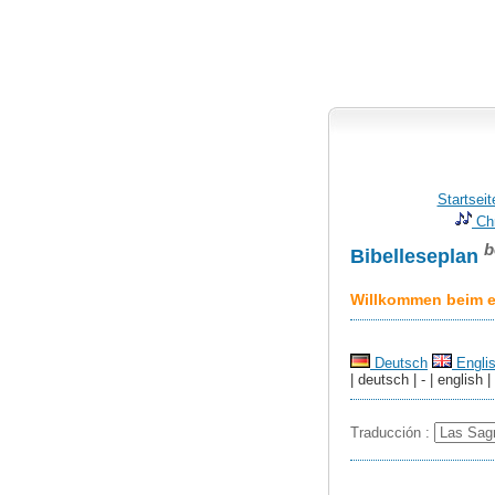
Startseit
Chr
b
Bibelleseplan
Willkommen beim er
Deutsch
Engli
| deutsch | - | english |
Traducción :