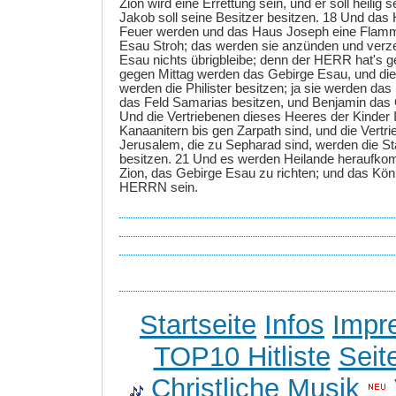
Zion wird eine Errettung sein, und er soll heilig
Jakob soll seine Besitzer besitzen. 18 Und das 
Feuer werden und das Haus Joseph eine Flam
Esau Stroh; das werden sie anzünden und ver
Esau nichts übrigbleibe; denn der HERR hat's g
gegen Mittag werden das Gebirge Esau, und die
werden die Philister besitzen; ja sie werden da
das Feld Samarias besitzen, und Benjamin das 
Und die Vertriebenen dieses Heeres der Kinder I
Kanaanitern bis gen Zarpath sind, und die Vertr
Jerusalem, die zu Sepharad sind, werden die St
besitzen. 21 Und es werden Heilande heraufko
Zion, das Gebirge Esau zu richten; und das Kön
HERRN sein.
Startseite
Infos
Impr
TOP10 Hitliste
Seit
Christliche Musik