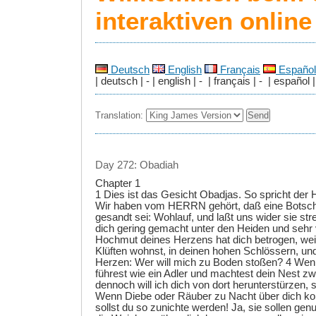
interaktiven onlin
Deutsch
English
Français
Español
| deutsch | - | english | - | français | - | español |
Translation:
Day 272: Obadiah
Chapter 1
1 Dies ist das Gesicht Obadjas. So spricht de
Wir haben vom HERRN gehört, daß eine Botscha
gesandt sei: Wohlauf, und laßt uns wider sie stre
dich gering gemacht unter den Heiden und sehr 
Hochmut deines Herzens hat dich betrogen, weil
Klüften wohnst, in deinen hohen Schlössern, und
Herzen: Wer will mich zu Boden stoßen? 4 Wenn
führest wie ein Adler und machtest dein Nest z
dennoch will ich dich von dort herunterstürzen,
Wenn Diebe oder Räuber zu Nacht über dich k
sollst du so zunichte werden! Ja, sie sollen ge