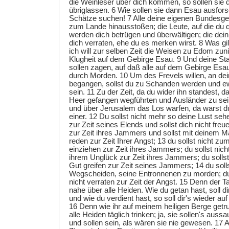
die Weinleser über dich kommen, so sollen sie 
übriglassen. 6 Wie sollen sie dann Esau ausfor
Schätze suchen! 7 Alle deine eigenen Bundesg
zum Lande hinausstoßen; die Leute, auf die du d
werden dich betrügen und überwältigen; die dei
dich verraten, ehe du es merken wirst. 8 Was gi
ich will zur selben Zeit die Weisen zu Edom zu
Klugheit auf dem Gebirge Esau. 9 Und deine S
sollen zagen, auf daß alle auf dem Gebirge Esa
durch Morden. 10 Um des Frevels willen, an d
begangen, sollst du zu Schanden werden und ew
sein. 11 Zu der Zeit, da du wider ihn standest, 
Heer gefangen wegführten und Ausländer zu se
und über Jerusalem das Los warfen, da warst du
einer. 12 Du sollst nicht mehr so deine Lust se
zur Zeit seines Elends und sollst dich nicht fre
zur Zeit ihres Jammers und sollst mit deinem Ma
reden zur Zeit Ihrer Angst; 13 du sollst nicht z
einziehen zur Zeit ihres Jammers; du sollst nic
ihrem Unglück zur Zeit ihres Jammers; du solls
Gut greifen zur Zeit seines Jammers; 14 du soll
Wegscheiden, seine Entronnenen zu morden; du 
nicht verraten zur Zeit der Angst. 15 Denn der
nahe über alle Heiden. Wie du getan hast, soll d
und wie du verdient hast, so soll dir's wieder 
16 Denn wie ihr auf meinem heiligen Berge getru
alle Heiden täglich trinken; ja, sie sollen's aus
und sollen sein, als wären sie nie gewesen. 17