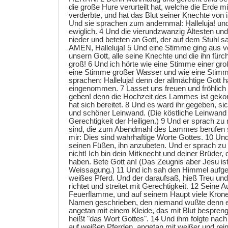
die große Hure verurteilt hat, welche die Erde mi
verderbte, und hat das Blut seiner Knechte von i
Und sie sprachen zum andernmal: Halleluja! un
ewiglich. 4 Und die vierundzwanzig Ältesten und d
nieder und beteten an Gott, der auf dem Stuhl s
AMEN, Halleluja! 5 Und eine Stimme ging aus v
unsern Gott, alle seine Knechte und die ihn fürch
groß! 6 Und ich hörte wie eine Stimme einer gr
eine Stimme großer Wasser und wie eine Stimme
sprachen: Halleluja! denn der allmächtige Gott 
eingenommen. 7 Lasset uns freuen und fröhlich 
geben! denn die Hochzeit des Lammes ist gek
hat sich bereitet. 8 Und es ward ihr gegeben, si
und schöner Leinwand. (Die köstliche Leinwand a
Gerechtigkeit der Heiligen.) 9 Und er sprach zu 
sind, die zum Abendmahl des Lammes berufen s
mir: Dies sind wahrhaftige Worte Gottes. 10 Und 
seinen Füßen, ihn anzubeten. Und er sprach zu m
nicht! Ich bin dein Mitknecht und deiner Brüder,
haben. Bete Gott an! (Das Zeugnis aber Jesu ist
Weissagung.) 11 Und ich sah den Himmel aufget
weißes Pferd. Und der daraufsaß, hieß Treu und
richtet und streitet mit Gerechtigkeit. 12 Seine 
Feuerflamme, und auf seinem Haupt viele Kronen
Namen geschrieben, den niemand wußte denn er
angetan mit einem Kleide, das mit Blut bespren
heißt "das Wort Gottes". 14 Und ihm folgte na
auf weißen Pferden, angetan mit weißer und rei