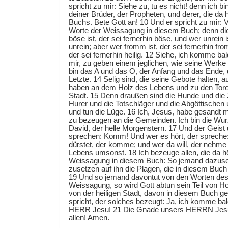
spricht zu mir: Siehe zu, tu es nicht! denn ich b
deiner Brüder, der Propheten, und derer, die da 
Buchs. Bete Gott an! 10 Und er spricht zu mir: V
Worte der Weissagung in diesem Buch; denn die 
böse ist, der sei fernerhin böse, und wer unrein i
unrein; aber wer fromm ist, der sei fernerhin fro
der sei fernerhin heilig. 12 Siehe, ich komme ba
mir, zu geben einem jeglichen, wie seine Werke
bin das A und das O, der Anfang und das Ende, 
Letzte. 14 Selig sind, die seine Gebote halten, 
haben an dem Holz des Lebens und zu den Toren
Stadt. 15 Denn draußen sind die Hunde und die 
Hurer und die Totschläger und die Abgöttischen u
und tun die Lüge. 16 Ich, Jesus, habe gesandt 
zu bezeugen an die Gemeinden. Ich bin die Wu
David, der helle Morgenstern. 17 Und der Geist 
sprechen: Komm! Und wer es hört, der sprech
dürstet, der komme; und wer da will, der nehm
Lebens umsonst. 18 Ich bezeuge allen, die da h
Weissagung in diesem Buch: So jemand dazuset
zusetzen auf ihn die Plagen, die in diesem Buc
19 Und so jemand davontut von den Worten des
Weissagung, so wird Gott abtun sein Teil von H
von der heiligen Stadt, davon in diesem Buch ge
spricht, der solches bezeugt: Ja, ich komme ba
HERR Jesu! 21 Die Gnade unsers HERRN Jesu C
allen! Amen.