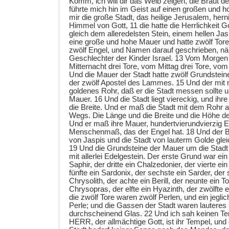
Komm, ich will dir das Weib zeigen, die Braut 
führte mich hin im Geist auf einen großen und h
mir die große Stadt, das heilige Jerusalem, her
Himmel von Gott, 11 die hatte die Herrlichkeit G
gleich dem alleredelsten Stein, einem hellen Jas
eine große und hohe Mauer und hatte zwölf Tore
zwölf Engel, und Namen darauf geschrieben, nä
Geschlechter der Kinder Israel. 13 Vom Morgen 
Mitternacht drei Tore, vom Mittag drei Tore, vom
Und die Mauer der Stadt hatte zwölf Grundstei
der zwölf Apostel des Lammes. 15 Und der mit mi
goldenes Rohr, daß er die Stadt messen sollte u
Mauer. 16 Und die Stadt liegt viereckig, und ihre
die Breite. Und er maß die Stadt mit dem Rohr 
Wegs. Die Länge und die Breite und die Höhe der
Und er maß ihre Mauer, hundertvierundvierzig E
Menschenmaß, das der Engel hat. 18 Und der B
von Jaspis und die Stadt von lauterm Golde gle
19 Und die Grundsteine der Mauer um die Stad
mit allerlei Edelgestein. Der erste Grund war ein
Saphir, der dritte ein Chalzedonier, der vierte e
fünfte ein Sardonix, der sechste ein Sarder, der 
Chrysolith, der achte ein Berill, der neunte ein T
Chrysopras, der elfte ein Hyazinth, der zwölfte
die zwölf Tore waren zwölf Perlen, und ein jeglic
Perle; und die Gassen der Stadt waren lauteres 
durchscheinend Glas. 22 Und ich sah keinen Te
HERR, der allmächtige Gott, ist ihr Tempel, un