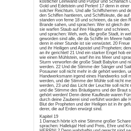
köstlicher Leinwand und Purpur und Scharlach u
Gold und Edelstein und Perlen! 17 denn in einer
solcher Reichtum. Und alle Schiffsherren und de
den Schiffen hantieren, und Schiffsleute, die au
standen von ferne 18 und schrieen, da sie den
Brande sahen, und sprachen: Wer ist gleich de
sie warfen Staub auf ihre Häupter und schrieen,
und sprachen: Weh, weh, die große Stadt, in wel
geworden sind alle, die da Schiffe im Meere hatt
denn in einer Stunde ist sie verwüstet. 20 Freue
und ihr Heiligen und Apostel und Propheten; denn
an ihr gerichtet! 21 Und ein starker Engel hob e
wie einen Mühlstein, warf ihn ins Meer und spra
Sturm verworfen die große Stadt Babylon und n
werden. 22 Und die Stimme der Sänger und Saite
Posauner soll nicht mehr in dir gehört werden, u
Handwerksmann irgend eines Handwerks soll me
werden, und die Stimme der Mühle soll nicht meh
werden, 23 und das Licht der Leuchte soll nicht 
und die Stimme des Bräutigams und der Braut sol
gehört werden! Denn deine Kaufleute waren Für
durch deine Zauberei sind verführt worden alle
Blut der Propheten und der Heiligen ist in ihr ge
derer, die auf Erden erwürgt sind.
Kapitel 19
1 Darnach hörte ich eine Stimme großer Schare
sprachen: Halleluja! Heil und Preis, Ehre und Kr
HERRN! 2 Denn wahrhaftig und gerecht sind sei