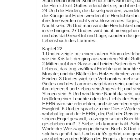
Stadt bedarf keiner Sonne noch des Mondes, da
die Herrlichkeit Gottes erleuchtet sie, und ihre
24 Und die Heiden, die da selig werden, wandeln
die Könige auf Erden werden ihre Herrlichkeit in
ihre Tore werden nicht verschlossen des Tages;
Nacht sein. 26 Und man wird die Herrlichkeit un
in sie bringen. 27 Und es wird nicht hineingehe
und das da Greuel tut und Lüge, sondern die ge
Lebensbuch des Lammes.
Kapitel 22
1 Und er zeigte mir einen lautern Strom des leb
wie ein Kristall; der ging aus von dem Stuhl G
2 Mitten auf ihrer Gasse auf beiden Seiten des
Lebens, das trug zwölfmal Früchte und brachte s
Monate; und die Blätter des Holzes dienten zu 
Heiden. 3 Und es wird kein Verbanntes mehr sei
Gottes und des Lammes wird darin sein; und s
ihm dienen 4 und sehen sein Angesicht; und sei
Stirnen sein. 5 Und wird keine Nacht da sein, un
bedürfen einer Leuchte oder des Lichts der Son
HERR wird sie erleuchten, und sie werden regie
Ewigkeit. 6 Und er sprach zu mir: Diese Worte 
wahrhaftig; und der HERR, der Gott der Geister
seinen Engel gesandt, zu zeigen seinen Knecht
geschehen muß. 7 Siehe, ich komme bald. Selig i
Worte der Weissagung in diesem Buch. 8 Und ic
solches gehört hat. Und da ich's gehört und geseh
anzubeten zu den Füßen des Engels, der mir sol