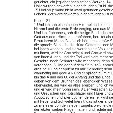
gerichtet, ein jeglicher nach seinen Werken. 14
Hölle wurden geworfen in den feurigen Pfuhl. das
15 Und so jemand nicht ward gefunden geschri
Lebens, der ward geworfen in den feurigen Pfuhl
Kapitel 21
1 Und ich sah einen neuen Himmel und eine neu
Himmel und die erste Erde verging, und das Meer
Und ich, Johannes, sah die heilige Stadt, das 
Gott aus dem Himmel herabfahren, bereitet als
Braut ihrem Mann. 3 Und ich hörte eine große 
die sprach: Siehe da, die Hütte Gottes bei den 
bei ihnen wohnen, und sie werden sein Volk sein,
mit ihnen, wird ihr Gott sein; 4 und Gott wird ab
von ihren Augen, und der Tod wird nicht mehr se
Geschrei noch Schmerz wird mehr sein; denn da
vergangen. 5 Und der auf dem Stuhl saß, sprac
alles neu! Und er spricht zu mir: Schreibe; denn
wahrhaftig und gewiß! 6 Und er sprach zu mir: E
bin das A und das O, der Anfang und das Ende. I
geben von dem Brunnen des lebendigen Wasse
überwindet, der wird es alles ererben, und ich w
und er wird mein Sohn sein. 8 Der Verzagten a
und Greulichen und Totschläger und Hurer und 
Abgöttischen und aller Lügner, deren Teil wird se
mit Feuer und Schwefel brennt; das ist der and
zu mir einer von den sieben Engeln, welche die 
der letzten sieben Plagen hatten, und redete mit