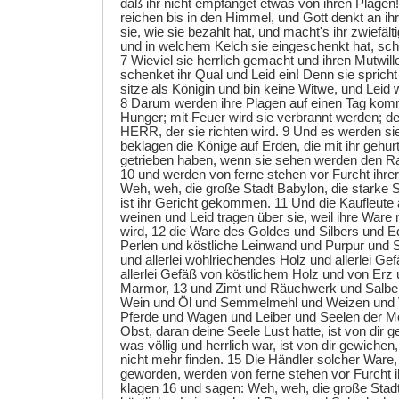
daß ihr nicht empfanget etwas von ihren Plagen
reichen bis in den Himmel, und Gott denkt an ih
sie, wie sie bezahlt hat, und macht's ihr zwiefäl
und in welchem Kelch sie eingeschenkt hat, schen
7 Wieviel sie herrlich gemacht und ihren Mutwille
schenket ihr Qual und Leid ein! Denn sie spricht
sitze als Königin und bin keine Witwe, und Leid 
8 Darum werden ihre Plagen auf einen Tag kom
Hunger; mit Feuer wird sie verbrannt werden; den
HERR, der sie richten wird. 9 Und es werden si
beklagen die Könige auf Erden, die mit ihr gehur
getrieben haben, wenn sie sehen werden den R
10 und werden von ferne stehen vor Furcht ihre
Weh, weh, die große Stadt Babylon, die starke S
ist ihr Gericht gekommen. 11 Und die Kaufleute
weinen und Leid tragen über sie, weil ihre War
wird, 12 die Ware des Goldes und Silbers und E
Perlen und köstliche Leinwand und Purpur und 
und allerlei wohlriechendes Holz und allerlei Ge
allerlei Gefäß von köstlichem Holz und von Erz
Marmor, 13 und Zimt und Räuchwerk und Salbe
Wein und Öl und Semmelmehl und Weizen und 
Pferde und Wagen und Leiber und Seelen der 
Obst, daran deine Seele Lust hatte, ist von dir g
was völlig und herrlich war, ist von dir gewichen
nicht mehr finden. 15 Die Händler solcher Ware, 
geworden, werden von ferne stehen vor Furcht i
klagen 16 und sagen: Weh, weh, die große Stadt,