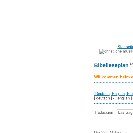
Startseit
b
Bibelleseplan
Willkommen beim er
Deutsch
English
Fra
| deutsch | - | english |
Traducción :
Día 335: Malaquías