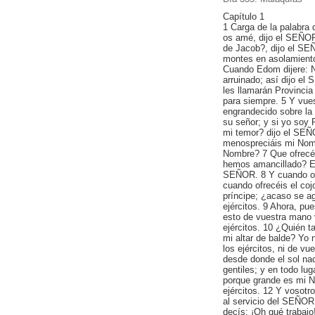
Capítulo 1
1 Carga de la palabra
os amé, dijo el SEÑO
de Jacob?, dijo el SE
montes en asolamiento
Cuando Edom dijere: 
arruinado; así dijo el 
les llamarán Provincia
para siempre. 5 Y vues
engrandecido sobre la p
su señor; y si yo soy
mi temor? dijo el SEÑO
menospreciáis mi Nom
Nombre? 7 Que ofrecéi
hemos amancillado? En
SEÑOR. 8 Y cuando ofr
cuando ofrecéis el coj
príncipe; ¿acaso se ag
ejércitos. 9 Ahora, pue
esto de vuestra mano 
ejércitos. 10 ¿Quién t
mi altar de balde? Yo
los ejércitos, ni de v
desde donde el sol na
gentiles; y en todo lu
porque grande es mi N
ejércitos. 12 Y vosot
al servicio del SEÑOR
decís: ¡Oh qué trabajo