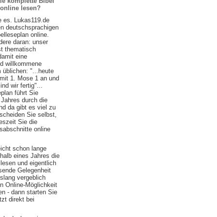
ie komplette Bibel
 online lesen?
e es. Lukas119.de
ten deutschsprachigen
belleseplan online.
ere daran: unser
st thematisch
damit eine
nd willkommene
 üblichen: "...heute
 mit 1. Mose 1 an und
d wir fertig"...
plan führt Sie
 Jahres durch die
nd da gibt es viel zu
scheiden Sie selbst,
szeit Sie die
sabschnitte online
eicht schon lange
halb eines Jahres die
lesen und eigentlich
ssende Gelegenheit
islang vergeblich
n Online-Möglichkeit
n - dann starten Sie
zt direkt bei