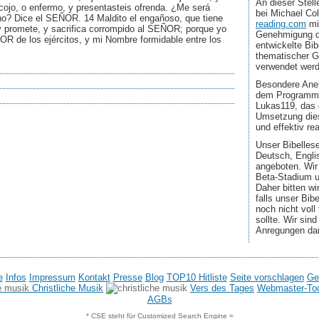
An dieser Stel
o cojo, o enfermo, y presentasteis ofrenda. ¿Me será
bei Michael Co
o? Dice el SEÑOR. 14 Maldito el engañoso, que tiene
reading.com
mi
 promete, y sacrifica corrompido al SEÑOR; porque yo
Genehmigung d
OR de los ejércitos, y mi Nombre formidable entre los
entwickelte Bib
thematischer G
verwendet wer
Besondere Aner
dem Programmi
Lukas119, das 
Umsetzung dies
und effektiv real
Unser Bibellese
Deutsch, Engli
angeboten. Wir
Beta-Stadium u
Daher bitten wi
falls unser Bib
noch nicht voll
sollte. Wir sin
Anregungen da
e
Infos
Impressum
Kontakt
Presse
Blog
TOP10 Hitliste
Seite vorschlagen
Ge
Christliche Musik
Vers des Tages
Webmaster-To
AGBs
* CSE steht für Customized Search Engine =