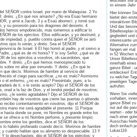
Möchten Sie d
in einem Jahr
 del SEÑOR contra Israel, por mano de Malaquías. 2 Yo
Hier können Si
R; diréis: ¿En qué nos amaste? ¿No era Esaú hermano
bietet den ers
ÑOR, y amé a Jacob, 3 y a Esaú aborrecí, y torné sus
interaktiven Bi
, y su posesión para los dragones del desierto. 4
Und das besond
Nos hemos empobrecido, mas tornemos a edificar lo
Bibelleseplan i
SEÑOR de los ejércitos: Ellos edificarán, y yo destruiré; y
gegliedert und 
 de impiedad, y, pueblo contra quien el SEÑOR se airó
interessante u
tros ojos lo verán, y diréis: Sea el SEÑOR
Alternative zum
rovincia de Israel. 6 El hijo honró al padre, y el siervo a
fangen wir mal
 Padre, ¿qué es de mi honra? Y si soy Señor, ¿qué es de
in 52 Wochen sin
R de los ejércitos a vosotros, oh sacerdotes, que
Unser Bibellese
bre. Y diréis: ¿En qué hemos menospreciado tu
innerhalb eines
s sobre mi altar pan inmundo. Y diréis: ¿En qué te
ganze Bibel - u
 que decís: Morimos de hambre al servicio del
entdecken! Ent
ecéis el ciego para sacrificar, ¿no es malo? Asimismo
zu welcher Tage
o o el enfermo, ¿no es malo? Preséntalo, pues, a tu
jeweiligen Tage
radará de ti, o le serás acepto? Dijo el SEÑOR de los
aufrufen.
s, orad a la faz de Dios, y el tendrá piedad de nosotros;
Wenn Sie viell
vino, ¿le seréis agradables? Dijo el SEÑOR de los
vorhaben, inner
ambién hay de vosotros que cierre las puertas o attiende
ganze Bibel zu 
 no recibo contentamiento en vosotros, dijo el SEÑOR de
nur auf die pa
uestra mano me será agradable el presente. 11 Porque
warten - oder b
ce hasta donde se pone, mi Nombre es grande entre los
nach einer gute
gar se ofrece a mi Nombre perfume, y presente limpio;
Ausschau hielte
ombre entre los gentiles, dice el SEÑOR de los
doch einfach jet
ros lo habéis profanado cuando decís: Morimos de hambre
Lukas119.
; y cuando hablan que su alimento es despreciable. 13 Y
! Y lo desechasteis, dijo el SEÑOR de los ejércitos; y