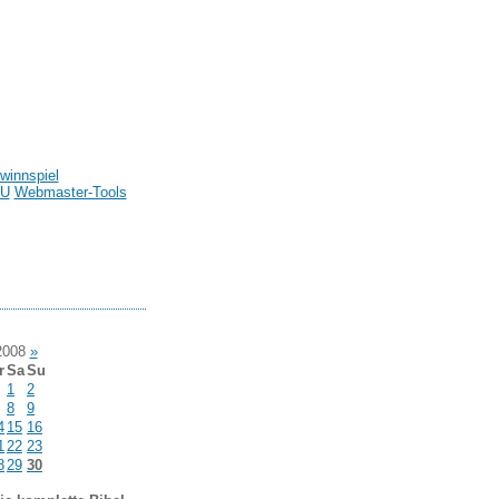
winnspiel
U
Webmaster-Tools
2008
»
r
Sa
Su
1
2
8
9
4
15
16
1
22
23
8
29
30