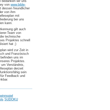
le bedanken wir uns
ley von
www.bible-
t dessen freundlicher
er von ihm
elleseplan mit
liederung bei uns
den kann.
kennung gilt auch
erer-Team von
die technische
es Projektes schnell
isiert hat ;)
plan wird zur Zeit in
sch und Französisch
 befinden uns im
nseres Projektes.
r um Verständnis,
elleseplan derzeit
 funktionsfähig sein
d für Feedback und
nkbar.
winnspiel
ols
SUDOKU