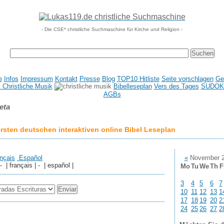
- Die CSE* christliche Suchmaschine für Kirche und Religion -
e
Infos
Impressum
Kontakt
Presse
Blog
TOP10 Hitliste
Seite vorschlagen
Ge
Christliche Musik
Bibelleseplan
Vers des Tages
SUDOK
AGBs
eta
sten deutschen interaktiven online Bibel Leseplan
nçais
Español
«
November 
 - | français | - | español |
Mo
Tu
We
Th
F
3
4
5
6
7
10
11
12
13
1
17
18
19
20
2
24
25
26
27
2