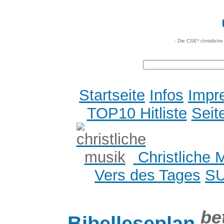
- Die CSE* christlich
Startseite
Infos
Impr
TOP10 Hitliste
Seit
Christliche 
Vers des Tages
S
be
Bibelleseplan