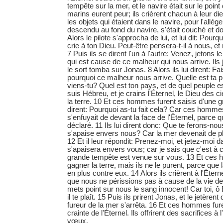
tempête sur la mer, et le navire était sur le point 
marins eurent peur; ils crièrent chacun à leur die
les objets qui étaient dans le navire, pour l'allég
descendu au fond du navire, s'était couché et d
Alors le pilote s'approcha de lui, et lui dit: Pourq
crie à ton Dieu. Peut-être pensera-t-il à nous, e
7 Puis ils se dirent l'un à l'autre: Venez, jetons 
qui est cause de ce malheur qui nous arrive. Ils j
le sort tomba sur Jonas. 8 Alors ils lui dirent: F
pourquoi ce malheur nous arrive. Quelle est ta p
viens-tu? Quel est ton pays, et de quel peuple es-t
suis Hébreu, et je crains l'Éternel, le Dieu des cie
la terre. 10 Et ces hommes furent saisis d'une gra
dirent: Pourquoi as-tu fait cela? Car ces hommes
s'enfuyait de devant la face de l'Éternel, parce qu'
déclaré. 11 Ils lui dirent donc: Que te ferons-no
s'apaise envers nous? Car la mer devenait de p
12 Et il leur répondit: Prenez-moi, et jetez-moi d
s'apaisera envers vous; car je sais que c'est à
grande tempête est venue sur vous. 13 Et ces
gagner la terre, mais ils ne le purent, parce que l
en plus contre eux. 14 Alors ils crièrent à l'Éterne
que nous ne périssions pas à cause de la vie d
mets point sur nous le sang innocent! Car toi, ô
il te plaît. 15 Puis ils prirent Jonas, et le jetèrent
fureur de la mer s'arrêta. 16 Et ces hommes fur
crainte de l'Éternel. Ils offrirent des sacrifices à l
vœux.