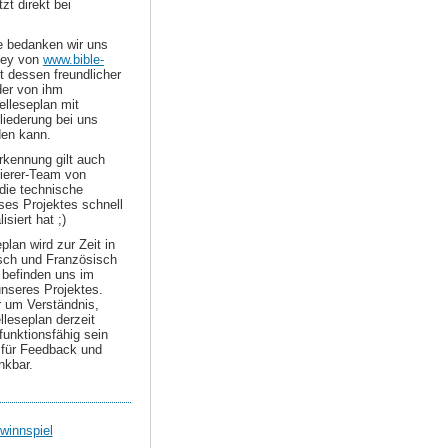
zt direkt bei
le bedanken wir uns
ley von
www.bible-
t dessen freundlicher
er von ihm
elleseplan mit
liederung bei uns
den kann.
kennung gilt auch
erer-Team von
die technische
es Projektes schnell
isiert hat ;)
plan wird zur Zeit in
sch und Französisch
 befinden uns im
nseres Projektes.
r um Verständnis,
elleseplan derzeit
 funktionsfähig sein
d für Feedback und
nkbar.
winnspiel