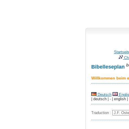
Startseit
Chr
b
Bibelleseplan
Willkommen beim er
Deutsch
Engli
| deutsch | - | english |
Traduction :