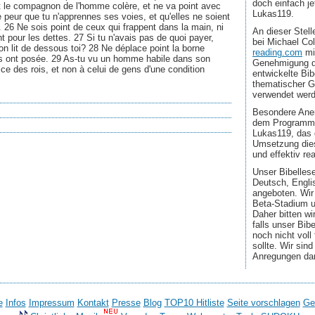
doch einfach jet
nt le compagnon de l'homme colère, et ne va point avec
Lukas119.
 peur que tu n'apprennes ses voies, et qu'elles ne soient
 26 Ne sois point de ceux qui frappent dans la main, ni
An dieser Stel
t pour les dettes. 27 Si tu n'avais pas de quoi payer,
bei Michael Co
ton lit de dessous toi? 28 Ne déplace point la borne
reading.com
mi
s ont posée. 29 As-tu vu un homme habile dans son
Genehmigung d
vice des rois, et non à celui de gens d'une condition
entwickelte Bib
thematischer G
verwendet wer
Besondere Aner
dem Programmi
Lukas119, das 
Umsetzung dies
und effektiv real
Unser Bibellese
Deutsch, Engli
angeboten. Wir
Beta-Stadium u
Daher bitten wi
falls unser Bib
noch nicht voll
sollte. Wir sin
Anregungen da
e
Infos
Impressum
Kontakt
Presse
Blog
TOP10 Hitliste
Seite vorschlagen
Ge