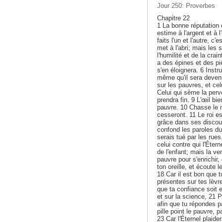
Jour 250: Proverbes
Chapitre 22
1 La bonne réputation 
estime à l'argent et à l
faits l'un et l'autre, c
met à l'abri; mais les 
l'humilité et de la crain
a des épines et des pi
s'en éloignera. 6 Instru
même qu'il sera devenu
sur les pauvres, et ce
Celui qui sème la perve
prendra fin. 9 L'œil bi
pauvre. 10 Chasse le mo
cesseront. 11 Le roi es
grâce dans ses discour
confond les paroles du 
serais tué par les rue
celui contre qui l'Éter
de l'enfant; mais la ver
pauvre pour s'enrichir,
ton oreille, et écoute
18 Car il est bon que t
présentes sur tes lèvre
que ta confiance soit en
et sur la science, 21 
afin que tu répondes p
pille point le pauvre, p
23 Car l'Éternel plaide