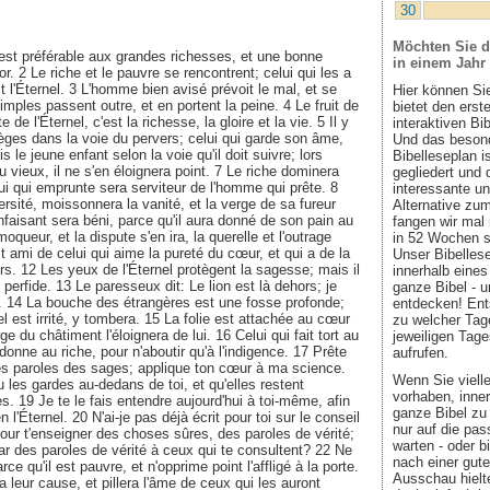
30
Möchten Sie d
est préférable aux grandes richesses, et une bonne
in einem Jahr
'or. 2 Le riche et le pauvre se rencontrent; celui qui les a
'est l'Éternel. 3 L'homme bien avisé prévoit le mal, et se
Hier können Si
simples passent outre, et en portent la peine. 4 Le fruit de
bietet den ers
te de l'Éternel, c'est la richesse, la gloire et la vie. 5 Il y
interaktiven Bi
èges dans la voie du pervers; celui qui garde son âme,
Und das besond
is le jeune enfant selon la voie qu'il doit suivre; lors
Bibelleseplan i
 vieux, il ne s'en éloignera point. 7 Le riche dominera
gegliedert und 
lui qui emprunte sera serviteur de l'homme qui prête. 8
interessante u
rsité, moissonnera la vanité, et la verge de sa fureur
Alternative zum
enfaisant sera béni, parce qu'il aura donné de son pain au
fangen wir mal
queur, et la dispute s'en ira, la querelle et l'outrage
in 52 Wochen sin
t ami de celui qui aime la pureté du cœur, et qui a de la
Unser Bibellese
s. 12 Les yeux de l'Éternel protègent la sagesse; mais il
innerhalb eines
perfide. 13 Le paresseux dit: Le lion est là dehors; je
ganze Bibel - u
s. 14 La bouche des étrangères est une fosse profonde;
entdecken! Ent
nel est irrité, y tombera. 15 La folie est attachée au cœur
zu welcher Tage
ge du châtiment l'éloignera de lui. 16 Celui qui fait tort au
jeweiligen Tage
 donne au riche, pour n'aboutir qu'à l'indigence. 17 Prête
aufrufen.
 les paroles des sages; applique ton cœur à ma science.
Wenn Sie viell
u les gardes au-dedans de toi, et qu'elles restent
vorhaben, inner
s. 19 Je te le fais entendre aujourd'hui à toi-même, afin
ganze Bibel zu 
 l'Éternel. 20 N'ai-je pas déjà écrit pour toi sur le conseil
nur auf die pa
Pour t'enseigner des choses sûres, des paroles de vérité;
warten - oder b
ar des paroles de vérité à ceux qui te consultent? 22 Ne
nach einer gute
arce qu'il est pauvre, et n'opprime point l'affligé à la porte.
Ausschau hielte
ra leur cause, et pillera l'âme de ceux qui les auront