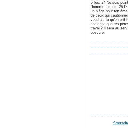
pillés. 24 Ne sois poi
l'homme furieux; 25 De
un piège pour ton âme.
de ceux qui cautionnen
voudrais-tu qu'on prît 
ancienne que tes père
travail? Il sera au ser
obscure.
Startseit