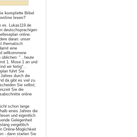
ie komplette Bibel
 online lesen?
e es. Lukas119.de
ten deutschsprachigen
belleseplan online.
ere daran: unser
st thematisch
damit eine
nd willkommene
 üblichen: "...heute
 mit 1. Mose 1 an und
d wir fertig"...
plan führt Sie
 Jahres durch die
nd da gibt es viel zu
scheiden Sie selbst,
szeit Sie die
sabschnitte online
eicht schon lange
halb eines Jahres die
lesen und eigentlich
ssende Gelegenheit
islang vergeblich
n Online-Möglichkeit
n - dann starten Sie