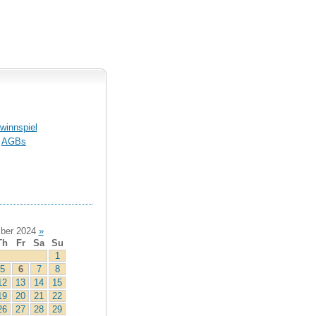
winnspiel
AGBs
ber 2024
»
Th
Fr
Sa
Su
1
5
6
7
8
12
13
14
15
19
20
21
22
26
27
28
29