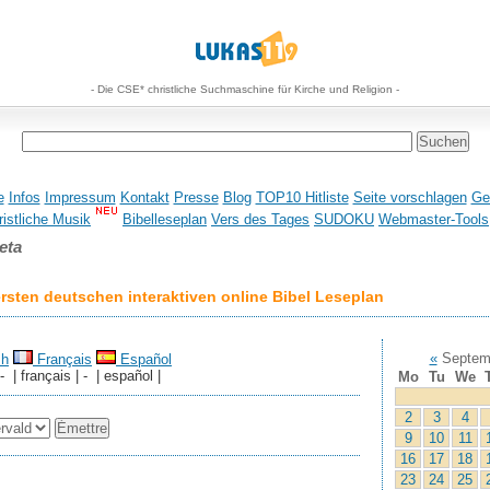
- Die CSE* christliche Suchmaschine für Kirche und Religion -
e
Infos
Impressum
Kontakt
Presse
Blog
TOP10 Hitliste
Seite vorschlagen
Ge
istliche Musik
Bibelleseplan
Vers des Tages
SUDOKU
Webmaster-Tools
eta
sten deutschen interaktiven online Bibel Leseplan
«
Septem
sh
Français
Español
 - | français | - | español |
Mo
Tu
We
2
3
4
9
10
11
16
17
18
23
24
25