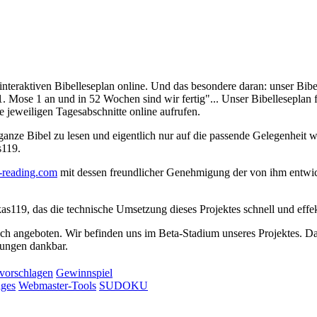
nteraktiven Bibelleseplan online. Und das besondere daran: unser Bibel
 Mose 1 an und in 52 Wochen sind wir fertig"... Unser Bibelleseplan fü
ie jeweiligen Tagesabschnitte online aufrufen.
 ganze Bibel zu lesen und eigentlich nur auf die passende Gelegenheit w
s119.
-reading.com
mit dessen freundlicher Genehmigung der von ihm entwick
, das die technische Umsetzung dieses Projektes schnell und effektiv
ch angeboten. Wir befinden uns im Beta-Stadium unseres Projektes. Dahe
egungen dankbar.
 vorschlagen
Gewinnspiel
ages
Webmaster-Tools
SUDOKU