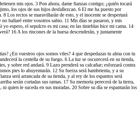
detienen mis ojos. 3 Pon ahora, dame fianzas contigo; ¿quién tocará
imo, los ojos de sus hijos desfallezcan. 6 El me ha puesto por
8 Los rectos se maravillarán de esto, y el inocente se despertará
e no hallaré entre vosotros sabio. 11 Mis días se pasaron, y mis
i yo espero, el sepulcro es mi casa; en las tinieblas hice mi cama. 14
verá? 16 A los rincones de la huesa descenderán, y juntamente
tias? ¿En vuestros ojos somos viles? 4 que despedazas tu alma con tu
landecerá la centella de su fuego. 6 La luz se oscurecerá en su tienda,
ies, y sobre red andará. 9 Lazo prenderá su calcañar; esforzará contra
mismos pies lo ahuyentarán. 12 Su fuerza será hambrienta, y a su
anza será arrancada de su tienda, y al rey de los espantos será
arriba serán cortadas sus ramas. 17 Su memoria perecerá de la tierra,
o, ni quien le suceda en sus moradas. 20 Sobre su día se espantarán los