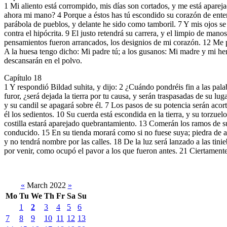
1 Mi aliento está corrompido, mis días son cortados, y me está aparej
ahora mi mano? 4 Porque a éstos has tú escondido su corazón de entendi
parábola de pueblos, y delante he sido como tamboril. 7 Y mis ojos se
contra el hipócrita. 9 El justo retendrá su carrera, y el limpio de man
pensamientos fueron arrancados, los designios de mi corazón. 12 Me pusi
A la huesa tengo dicho: Mi padre tú; a los gusanos: Mi madre y mi h
descansarán en el polvo.
Capítulo 18
1 Y respondió Bildad suhita, y dijo: 2 ¿Cuándo pondréis fin a las pa
furor, ¿será dejada la tierra por tu causa, y serán traspasadas de su lu
y su candil se apagará sobre él. 7 Los pasos de su potencia serán acor
él los sedientos. 10 Su cuerda está escondida en la tierra, y su torzu
costilla estará aparejado quebrantamiento. 13 Comerán los ramos de su
conducido. 15 En su tienda morará como si no fuese suya; piedra de az
y no tendrá nombre por las calles. 18 De la luz será lanzado a las tin
por venir, como ocupó el pavor a los que fueron antes. 21 Ciertamente 
«
March 2022
»
Mo
Tu
We
Th
Fr
Sa
Su
1
2
3
4
5
6
7
8
9
10
11
12
13