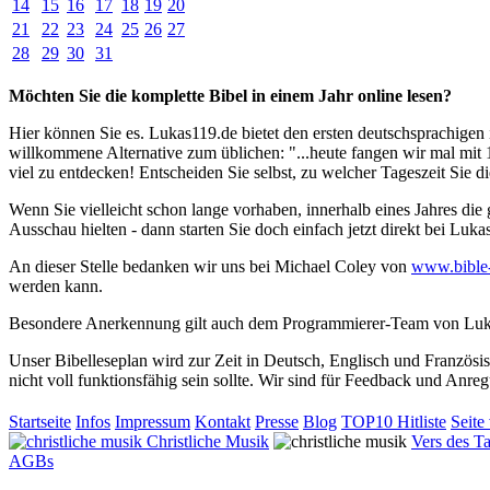
14
15
16
17
18
19
20
21
22
23
24
25
26
27
28
29
30
31
Möchten Sie die komplette Bibel in einem Jahr online lesen?
Hier können Sie es. Lukas119.de bietet den ersten deutschsprachigen i
willkommene Alternative zum üblichen: "...heute fangen wir mal mit 1.
viel zu entdecken! Entscheiden Sie selbst, zu welcher Tageszeit Sie d
Wenn Sie vielleicht schon lange vorhaben, innerhalb eines Jahres die
Ausschau hielten - dann starten Sie doch einfach jetzt direkt bei Luka
An dieser Stelle bedanken wir uns bei Michael Coley von
www.bible
werden kann.
Besondere Anerkennung gilt auch dem Programmierer-Team von Lukas119
Unser Bibelleseplan wird zur Zeit in Deutsch, Englisch und Französis
nicht voll funktionsfähig sein sollte. Wir sind für Feedback und Anr
Startseite
Infos
Impressum
Kontakt
Presse
Blog
TOP10 Hitliste
Seite
Christliche Musik
Vers des T
AGBs