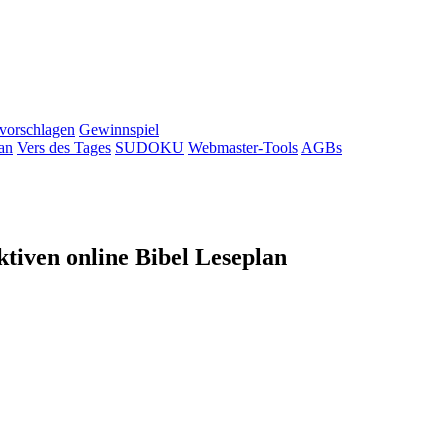
 vorschlagen
Gewinnspiel
an
Vers des Tages
SUDOKU
Webmaster-Tools
AGBs
tiven online Bibel Leseplan