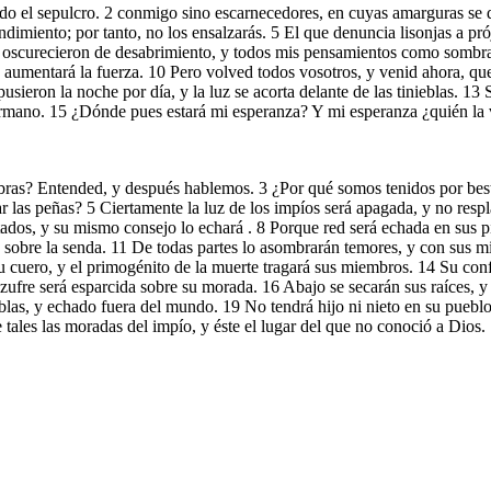
ado el sepulcro. 2 conmigo sino escarnecedores, en cuyas amarguras se 
miento; por tanto, no los ensalzarás. 5 El que denuncia lisonjas a prój
 oscurecieron de desabrimiento, y todos mis pensamientos como sombra. 
os aumentará la fuerza. 10 Pero volved todos vosotros, y venid ahora, qu
eron la noche por día, y la luz se acorta delante de las tinieblas. 13 S
ermano. 15 ¿Dónde pues estará mi esperanza? Y mi esperanza ¿quién la 
labras? Entended, y después hablemos. 3 ¿Por qué somos tenidos por bes
gar las peñas? 5 Ciertamente la luz de los impíos será apagada, y no resp
tados, y su mismo consejo lo echará . 8 Porque red será echada en sus p
elo sobre la senda. 11 De todas partes lo asombrarán temores, y con sus 
 cuero, y el primogénito de la muerte tragará sus miembros. 14 Su confi
ufre será esparcida sobre su morada. 16 Abajo se secarán sus raíces, y 
ieblas, y echado fuera del mundo. 19 No tendrá hijo ni nieto en su puebl
tales las moradas del impío, y éste el lugar del que no conoció a Dios.