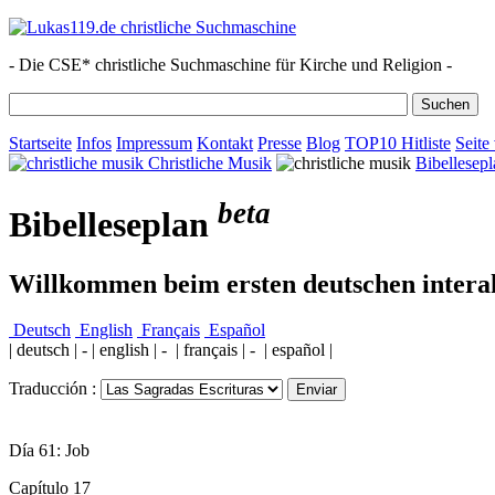
- Die CSE* christliche Suchmaschine für Kirche und Religion -
Startseite
Infos
Impressum
Kontakt
Presse
Blog
TOP10 Hitliste
Seite
Christliche Musik
Bibellesepl
beta
Bibelleseplan
Willkommen beim ersten deutschen interak
Deutsch
English
Français
Español
| deutsch | - | english | - | français | - | español |
Traducción :
Día 61: Job
Capítulo 17