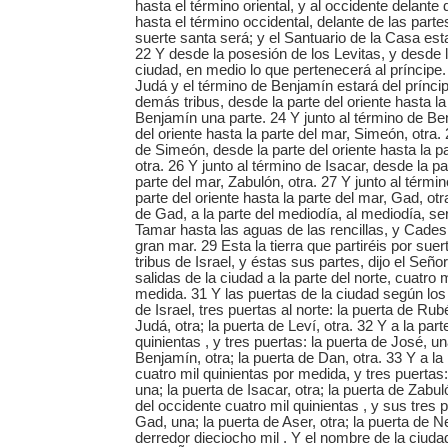
hasta el término oriental, y al occidente delante 
hasta el término occidental, delante de las parte
suerte santa será; y el Santuario de la Casa est
22 Y desde la posesión de los Levitas, y desde 
ciudad, en medio lo que pertenecerá al príncipe.
Judá y el término de Benjamín estará del prínci
demás tribus, desde la parte del oriente hasta la
Benjamín una parte. 24 Y junto al término de Be
del oriente hasta la parte del mar, Simeón, otra. 
de Simeón, desde la parte del oriente hasta la pa
otra. 26 Y junto al término de Isacar, desde la pa
parte del mar, Zabulón, otra. 27 Y junto al térmi
parte del oriente hasta la parte del mar, Gad, otr
de Gad, a la parte del mediodía, al mediodía, se
Tamar hasta las aguas de las rencillas, y Cades 
gran mar. 29 Esta la tierra que partiréis por sue
tribus de Israel, y éstas sus partes, dijo el Señ
salidas de la ciudad a la parte del norte, cuatro 
medida. 31 Y las puertas de la ciudad según los
de Israel, tres puertas al norte: la puerta de Rub
Judá, otra; la puerta de Leví, otra. 32 Y a la part
quinientas , y tres puertas: la puerta de José, un
Benjamín, otra; la puerta de Dan, otra. 33 Y a la
cuatro mil quinientas por medida, y tres puertas
una; la puerta de Isacar, otra; la puerta de Zabuló
del occidente cuatro mil quinientas , y sus tres p
Gad, una; la puerta de Aser, otra; la puerta de Ne
derredor dieciocho mil . Y el nombre de la ciud