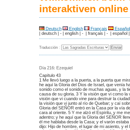
interaktiven onlin
Deutsch
English
Français
Español
| deutsch | - | english | - | français | - | español |
Traducción :
Día 216: Ezequiel
Capítulo 43
1 Me llevó luego a la puerta, a la puerta que mira
he aquí la Gloria del Dios de Israel, que venía ha
sonido como el sonido de muchas aguas, y la ti
causa de su gloria. 3 Y la visión que vi como la
visión que vi cuando vine para destruir la ciuda
la visión que vi junto al río de Quebar; y caí sobr
Gloria del SEÑOR entró en la Casa por la vía de
cara al oriente. 5 Y me alzó el Espíritu, y me met
adentro; y he aquí que la Gloria del SEÑOR llen
él me hablaba desde la Casa; y el varón estaba 
dijo: Hijo de hombre, el lugar de mi asiento, y el