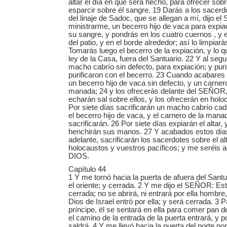
altar el día en que será hecho, para ofrecer sobr
esparcir sobre él sangre. 19 Darás a los sacerd
del linaje de Sadoc, que se allegan a mí, dijo e
ministrarme, un becerro hijo de vaca para expi
su sangre, y pondrás en los cuatro cuernos , y 
del patio, y en el borde alrededor; así lo limpiará
Tomarás luego el becerro de la expiación, y lo
ley de la Casa, fuera del Santuario. 22 Y al seg
macho cabrío sin defecto, para expiación; y puri
purificaron con el becerro. 23 Cuando acabares 
un becerro hijo de vaca sin defecto, y un carnero
manada; 24 y los ofrecerás delante del SEÑOR,
echarán sal sobre ellos, y los ofrecerán en ho
Por siete días sacrificarán un macho cabrío cad
el becerro hijo de vaca, y el carnero de la mana
sacrificarán. 26 Por siete días expiarán el altar, y
henchirán sus manos. 27 Y acabados estos días,
adelante, sacrificarán los sacerdotes sobre el al
holocaustos y vuestros pacíficos; y me seréis a
DIOS.
Capítulo 44
1 Y me tornó hacia la puerta de afuera del Santua
el oriente; y cerrada. 2 Y me dijo el SEÑOR: Es
cerrada; no se abrirá, ni entrará por ella homb
Dios de Israel entró por ella; y será cerrada. 3 Pa
príncipe, él se sentará en ella para comer pan 
el camino de la entrada de la puerta entrará, y p
saldrá. 4 Y me llevó hacia la puerta del norte po