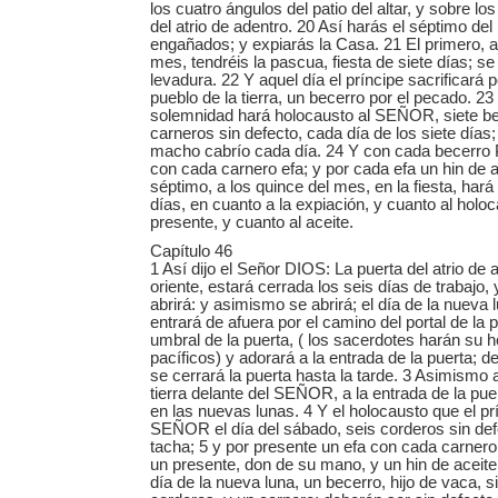
los cuatro ángulos del patio del altar, y sobre lo
del atrio de adentro. 20 Así harás el séptimo de
engañados; y expiarás la Casa. 21 El primero, a
mes, tendréis la pascua, fiesta de siete días; s
levadura. 22 Y aquel día el príncipe sacrificará po
pueblo de la tierra, un becerro por el pecado. 23
solemnidad hará holocausto al SEÑOR, siete be
carneros sin defecto, cada día de los siete días
macho cabrío cada día. 24 Y con cada becerro P
con cada carnero efa; y por cada efa un hin de a
séptimo, a los quince del mes, en la fiesta, har
días, en cuanto a la expiación, y cuanto al holoc
presente, y cuanto al aceite.
Capítulo 46
1 Así dijo el Señor DIOS: La puerta del atrio de 
oriente, estará cerrada los seis días de trabajo,
abrirá: y asimismo se abrirá; el día de la nueva l
entrará de afuera por el camino del portal de la p
umbral de la puerta, ( los sacerdotes harán su 
pacíficos) y adorará a la entrada de la puerta; 
se cerrará la puerta hasta la tarde. 3 Asimismo 
tierra delante del SEÑOR, a la entrada de la pue
en las nuevas lunas. 4 Y el holocausto que el pr
SEÑOR el día del sábado, seis corderos sin def
tacha; 5 y por presente un efa con cada carnero
un presente, don de su mano, y un hin de aceite 
día de la nueva luna, un becerro, hijo de vaca, s