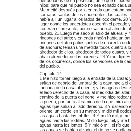
defraudarlos de su posesión; de lo que él posee
hijos; para que mi pueblo no sea echado cada u
Me metió después por la entrada que estaba haci
cámaras santas de los sacerdotes, las cuales mi
había allí un lugar a los lados del occidente. 20 
lugar donde los sacerdotes cocerán el pecado y l
cocerán el presente, por no sacarlo al atrio de af
pueblo. 21 Luego me sacó al atrio de afuera, y m
rincones del atrio; y en cada rincón había un pat
rincones del atrio patios juntos de cuarenta codos
de anchura; tenían una medida todos cuatro a l
alrededor de ellos, alrededor de todos cuatro,
abajo alrededor de las paredes. 24 Y me dijo: E
de los cocineros, donde los servidores de la cas
del pueblo.
Capítulo 47
1 Me hizo tornar luego a la entrada de la Casa;
salían de debajo del umbral de la casa hacia el o
fachada de la casa al oriente; y las aguas desc
el lado derecho de la casa, al mediodía del altar
camino de la puerta del norte, y me hizo rodear 
la puerta, por fuera al camino de la que mira al o
aguas que salían al lado derecho. 3 Y saliendo e
oriente, un cordel en su mano; y midió mil codo
las aguas hasta los tobillos. 4 Y midió mil, y me
aguas hasta las rodillas. Midió luego mil, y me h
aguas hasta los lomos. 5 Y midió mil, el río que
las aguas se habían alzado, el río no se podía p