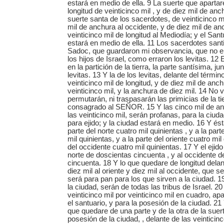
estará en medio de ella. 9 La suerte que aparta
longitud de veinticinco mil , y de diez mil de anch
suerte santa de los sacerdotes, de veinticinco mi
mil de anchura al occidente, y de diez mil de anc
veinticinco mil de longitud al Mediodía; y el Sa
estará en medio de ella. 11 Los sacerdotes santi
Sadoc, que guardaron mi observancia, que no e
los hijos de Israel, como erraron los levitas. 12 
en la partición de la tierra, la parte santísima, ju
levitas. 13 Y la de los levitas, delante del térmi
veinticinco mil de longitud, y de diez mil de anch
veinticinco mil, y la anchura de diez mil. 14 No v
permutarán, ni traspasarán las primicias de la ti
consagrado al SEÑOR. 15 Y las cinco mil de a
las veinticinco mil, serán profanas, para la ciud
para ejido; y la ciudad estará en medio. 16 Y és
parte del norte cuatro mil quinientas , y a la par
mil quinientas, y a la parte del oriente cuatro mil
del occidente cuatro mil quinientas. 17 Y el ejido
norte de doscientas cincuenta , y al occidente 
cincuenta. 18 Y lo que quedare de longitud delan
diez mil al oriente y diez mil al occidente, que s
será para pan para los que sirven a la ciudad. 1
la ciudad, serán de todas las tribus de Israel. 2
veinticinco mil por veinticinco mil en cuadro, ap
el santuario, y para la posesión de la ciudad. 21 
que quedare de una parte y de la otra de la suert
posesión de la ciudad, , delante de las veinticinc