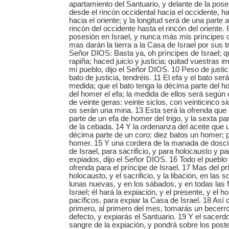
apartamiento del Santuario, y delante de la pose
desde el rincón occidental hacia el occidente, has
hacia el oriente; y la longitud será de una parte a
rincón del occidente hasta el rincón del oriente. 
posesión en Israel, y nunca más mis príncipes o
mas darán la tierra a la Casa de Israel por sus tri
Señor DIOS: Basta ya, oh príncipes de Israel; qui
rapiña; haced juicio y justicia; quitad vuestras 
mi pueblo, dijo el Señor DIOS. 10 Peso de justicia
bato de justicia, tendréis. 11 El efa y el bato s
medida; que el bato tenga la décima parte del h
del homer el efa; la medida de ellos será según e
de veinte geras: veinte siclos, con veinticinco si
os serán una mina. 13 Esta será la ofrenda que o
parte de un efa de homer del trigo, y la sexta p
de la cebada. 14 Y la ordenanza del aceite que u
décima parte de un coro: diez batos un homer; 
homer. 15 Y una cordera de la manada de dosci
de Israel, para sacrificio, y para holocausto y pa
expiados, dijo el Señor DIOS. 16 Todo el pueblo d
ofrenda para el príncipe de Israel. 17 Mas del pr
holocausto, y el sacrificio, y la libación, en las
lunas nuevas, y en los sábados, y en todas las 
Israel; él hará la expiación, y el presente, y el h
pacíficos, para expiar la Casa de Israel. 18 Así 
primero, al primero del mes, tomarás un becerro,
defecto, y expiarás el Santuario. 19 Y el sacerd
sangre de la expiación, y pondrá sobre los post