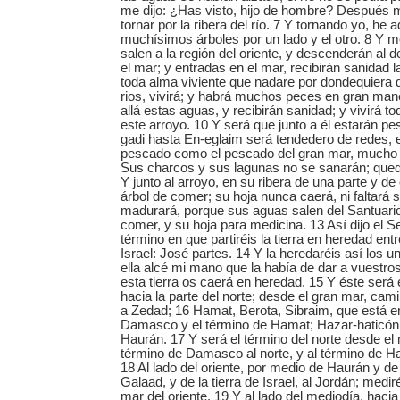
me dijo: ¿Has visto, hijo de hombre? Después m
tornar por la ribera del río. 7 Y tornando yo, he aq
muchísimos árboles por un lado y el otro. 8 Y m
salen a la región del oriente, y descenderán al d
el mar; y entradas en el mar, recibirán sanidad 
toda alma viviente que nadare por dondequiera 
rios, vivirá; y habrá muchos peces en gran man
allá estas aguas, y recibirán sanidad; y vivirá to
este arroyo. 10 Y será que junto a él estarán p
gadi hasta En-eglaim será tendedero de redes, 
pescado como el pescado del gran mar, mucho 
Sus charcos y sus lagunas no se sanarán; qued
Y junto al arroyo, en su ribera de una parte y de
árbol de comer; su hoja nunca caerá, ni faltará 
madurará, porque sus aguas salen del Santuario;
comer, y su hoja para medicina. 13 Así dijo el 
término en que partiréis la tierra en heredad entr
Israel: José partes. 14 Y la heredaréis así los 
ella alcé mi mano que la había de dar a vuestros
esta tierra os caerá en heredad. 15 Y éste será e
hacia la parte del norte; desde el gran mar, cam
a Zedad; 16 Hamat, Berota, Sibraim, que está en
Damasco y el término de Hamat; Hazar-haticón,
Haurán. 17 Y será el término del norte desde el
término de Damasco al norte, y al término de Ha
18 Al lado del oriente, por medio de Haurán y 
Galaad, y de la tierra de Israel, al Jordán; medir
mar del oriente. 19 Y al lado del mediodía, haci