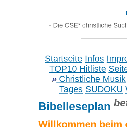
- Die CSE* christliche Suc
Startseite
Infos
Impr
TOP10 Hitliste
Seit
Christliche Musik
Tages
SUDOKU
be
Bibelleseplan
Willkommen beim 