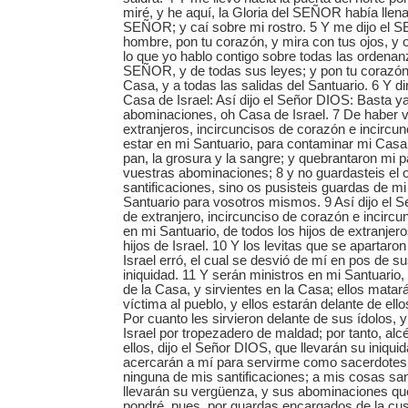
miré, y he aquí, la Gloria del SEÑOR había llen
SEÑOR; y caí sobre mi rostro. 5 Y me dijo el 
hombre, pon tu corazón, y mira con tus ojos, y 
lo que yo hablo contigo sobre todas las ordenan
SEÑOR, y de todas sus leyes; y pon tu corazón 
Casa, y a todas las salidas del Santuario. 6 Y dir
Casa de Israel: Así dijo el Señor DIOS: Basta y
abominaciones, oh Casa de Israel. 7 De haber v
extranjeros, incircuncisos de corazón e incircu
estar en mi Santuario, para contaminar mi Casa
pan, la grosura y la sangre; y quebrantaron mi p
vuestras abominaciones; 8 y no guardasteis el
santificaciones, sino os pusisteis guardas de m
Santuario para vosotros mismos. 9 Así dijo el S
de extranjero, incircunciso de corazón e incircu
en mi Santuario, de todos los hijos de extranjer
hijos de Israel. 10 Y los levitas que se apartaro
Israel erró, el cual se desvió de mí en pos de su
iniquidad. 11 Y serán ministros en mi Santuario,
de la Casa, y sirvientes en la Casa; ellos matará
víctima al pueblo, y ellos estarán delante de ello
Por cuanto les sirvieron delante de sus ídolos, 
Israel por tropezadero de maldad; por tanto, al
ellos, dijo el Señor DIOS, que llevarán su iniqui
acercarán a mí para servirme como sacerdotes, 
ninguna de mis santificaciones; a mis cosas sa
llevarán su vergüenza, y sus abominaciones que
pondré, pues, por guardas encargados de la cus