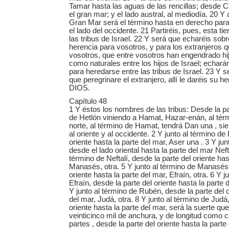
Tamar hasta las aguas de las rencillas; desde C
el gran mar; y el lado austral, al mediodía. 20 Y 
Gran Mar será el término hasta en derecho para
el lado del occidente. 21 Partiréis, pues, esta ti
las tribus de Israel. 22 Y será que echaréis sobr
herencia para vosotros, y para los extranjeros 
vosotros, que entre vosotros han engendrado hij
como naturales entre los hijos de Israel; echar
para heredarse entre las tribus de Israel. 23 Y s
que peregrinare el extranjero, allí le daréis su h
DIOS.
Capítulo 48
1 Y éstos los nombres de las tribus: Desde la par
de Hetlón viniendo a Hamat, Hazar-enán, al té
norte, al término de Hamat, tendrá Dan una , s
al oriente y al occidente. 2 Y junto al término de
oriente hasta la parte del mar, Aser una . 3 Y jun
desde el lado oriental hasta la parte del mar Nefta
término de Neftalí, desde la parte del oriente has
Manasés, otra. 5 Y junto al término de Manasés,
oriente hasta la parte del mar, Efraín, otra. 6 Y j
Efraín, desde la parte del oriente hasta la parte 
Y junto al término de Rubén, desde la parte del o
del mar, Judá, otra. 8 Y junto al término de Judá
oriente hasta la parte del mar, será la suerte qu
veinticinco mil de anchura, y de longitud como c
partes , desde la parte del oriente hasta la parte