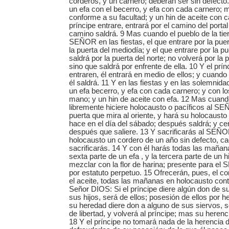
corderos, y un carnero; deberán ser sin defecto
un efa con el becerro, y efa con cada carnero; 
conforme a su facultad; y un hin de aceite con c
príncipe entrare, entrará por el camino del portal 
camino saldrá. 9 Mas cuando el pueblo de la tier
SEÑOR en las fiestas, el que entrare por la puert
la puerta del mediodía; y el que entrare por la p
saldrá por la puerta del norte; no volverá por la 
sino que saldrá por enfrente de ella. 10 Y el prí
entraren, él entrará en medio de ellos; y cuando 
él saldrá. 11 Y en las fiestas y en las solemnid
un efa becerro, y efa con cada carnero; y con l
mano; y un hin de aceite con efa. 12 Mas cuando
libremente hiciere holocausto o pacíficos al SEÑ
puerta que mira al oriente, y hará su holocaust
hace en el día del sábado; después saldrá; y cer
después que saliere. 13 Y sacrificarás al SEÑ
holocausto un cordero de un año sin defecto, c
sacrificarás. 14 Y con él harás todas las mañan
sexta parte de un efa , y la tercera parte de un h
mezclar con la flor de harina; presente para e
por estatuto perpetuo. 15 Ofrecerán, pues, el co
el aceite, todas las mañanas en holocausto conti
Señor DIOS: Si el príncipe diere algún don de s
sus hijos, será de ellos; posesión de ellos por h
su heredad diere don a alguno de sus siervos, s
de libertad, y volverá al príncipe; mas su herenc
18 Y el príncipe no tomará nada de la herencia d