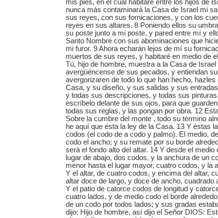
mis pies, en el cual habitaré entre los hijos de I
nunca más contaminará la Casa de Israel mi san
sus reyes, con sus fornicaciones, y con los cu
reyes en sus altares. 8 Poniendo ellos su umbral
su poste junto a mi poste, y pared entre mí y el
Santo Nombre con sus abominaciones que hicie
mi furor. 9 Ahora echarán lejos de mí su fornica
muertos de sus reyes, y habitaré en medio de e
Tú, hijo de hombre, muestra a la Casa de Israel
avergüéncense de sus pecados, y entiendan su 
avergonzaren de todo lo que han hecho, hazles e
Casa, y su diseño, y sus salidas y sus entradas,
y todas sus descripciones, y todas sus pinturas
escríbelo delante de sus ojos, para que guarden
todas sus reglas, y las pongan por obra. 12 Esta
Sobre la cumbre del monte , todo su término alr
he aquí que ésta la ley de la Casa. 13 Y éstas l
codos (el codo de a codo y palmo). El medio, de
codo el ancho; y su remate por su borde alrede
será el fondo alto del altar. 14 Y desde el medio d
lugar de abajo, dos codos, y la anchura de un co
menor hasta el lugar mayor, cuatro codos, y la 
Y el altar, de cuatro codos, y encima del altar, c
altar doce de largo, y doce de ancho, cuadrado 
Y el patio de catorce codos de longitud y cator
cuatro lados, y de medio codo el borde alrededor
de un codo por todos lados; y sus gradas estaba
dijo: Hijo de hombre, así dijo el Señor DIOS: Es