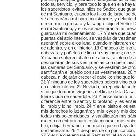
todo su servicio, y para todo lo que en ella hay
los sacerdotes levitas, hijos de Sadoc, que gua
de mi Santuario, cuando los hijos de Israel se d
se acercarán a mí para ministrarme, y delante 
ofrecerme la grosura y la sangre, dijo el Señor 
en mi Santuario, y ellos se acercarán a mi mesa
guardarán mi ordenamiento. 17 Y será que cuan
puertas del atrio interior, se vestirán de vestimen
asentará sobre ellos lana, cuando ministraren en 
de adentro, y en el interior. 18 Chapeos de lino 
cabezas, y pañetes de lino en sus lomos; no se 
Y cuando salieren al atrio de afuera, al atrio de 
desnudarán de sus vestimentas con que ministra
las cámaras del Santuario, y se vestirán de otro
santificarán el pueblo con sus vestimentas. 20 
cabeza, ni dejarán crecer el cabello; sino que l
21 Y ninguno de los sacerdotes beberá vino cua
en el atrio interior. 22 Ni viuda, ni repudiada se
sino que tomarán vírgenes del linaje de la Casa 
fuere viuda de sacerdote. 23 Y enseñarán a mi 
diferencia entre lo santo y lo profano, y les ense
lo limpio y lo no limpio. 24 Y en el pleito ellos e
mis derechos lo juzgarán; y mis leyes y mis de
todas mis solemnidades, y santificarán mis sá
muerto no entrará para contaminarse; mas sobr
hijo, o hija, hermano, o hermana que no haya te
contaminarse. 26 Y después de su purificación, l
27 Y el día que entrare al Santuario, al atrio de 