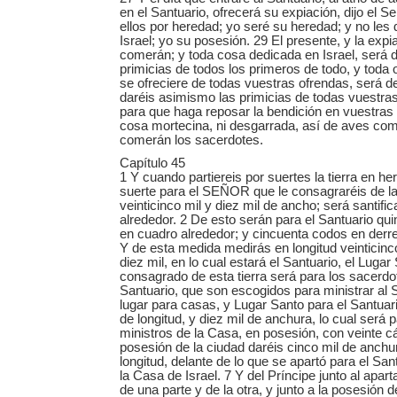
en el Santuario, ofrecerá su expiación, dijo el 
ellos por heredad; yo seré su heredad; y no les
Israel; yo su posesión. 29 El presente, y la expi
comerán; y toda cosa dedicada en Israel, será de
primicias de todos los primeros de todo, y toda 
se ofreciere de todas vuestras ofrendas, será d
daréis asimismo las primicias de todas vuestra
para que haga reposar la bendición en vuestras
cosa mortecina, ni desgarrada, así de aves co
comerán los sacerdotes.
Capítulo 45
1 Y cuando partiereis por suertes la tierra en he
suerte para el SEÑOR que le consagraréis de la t
veinticinco mil y diez mil de ancho; será santifi
alrededor. 2 De esto serán para el Santuario quin
en cuadro alrededor; y cincuenta codos en derre
Y de esta medida medirás en longitud veinticinc
diez mil, en lo cual estará el Santuario, el Lugar
consagrado de esta tierra será para los sacerdo
Santuario, que son escogidos para ministrar al
lugar para casas, y Lugar Santo para el Santuari
de longitud, y diez mil de anchura, lo cual será p
ministros de la Casa, en posesión, con veinte c
posesión de la ciudad daréis cinco mil de anchur
longitud, delante de lo que se apartó para el San
la Casa de Israel. 7 Y del Príncipe junto al apar
de una parte y de la otra, y junto a la posesión d