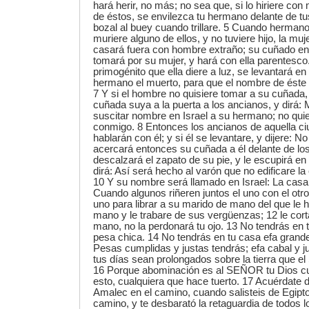
hará herir, no más; no sea que, si lo hiriere c
de éstos, se envilezca tu hermano delante de tu
bozal al buey cuando trillare. 5 Cuando hermano
muriere alguno de ellos, y no tuviere hijo, la mu
casará fuera con hombre extraño; su cuñado entr
tomará por su mujer, y hará con ella parentesco.
primogénito que ella diere a luz, se levantará e
hermano el muerto, para que el nombre de éste n
7 Y si el hombre no quisiere tomar a su cuñada, 
cuñada suya a la puerta a los ancianos, y dirá:
suscitar nombre en Israel a su hermano; no qui
conmigo. 8 Entonces los ancianos de aquella ciu
hablarán con él; y si él se levantare, y dijere: N
acercará entonces su cuñada a él delante de los
descalzará el zapato de su pie, y le escupirá en 
dirá: Así será hecho al varón que no edificare 
10 Y su nombre será llamado en Israel: La casa
Cuando algunos riñeren juntos el uno con el otro,
uno para librar a su marido de mano del que le h
mano y le trabare de sus vergüenzas; 12 le cort
mano, no la perdonará tu ojo. 13 No tendrás en 
pesa chica. 14 No tendrás en tu casa efa grand
Pesas cumplidas y justas tendrás; efa cabal y j
tus días sean prolongados sobre la tierra que e
16 Porque abominación es al SEÑOR tu Dios cu
esto, cualquiera que hace tuerto. 17 Acuérdate d
Amalec en el camino, cuando salisteis de Egipto;
camino, y te desbarató la retaguardia de todos l