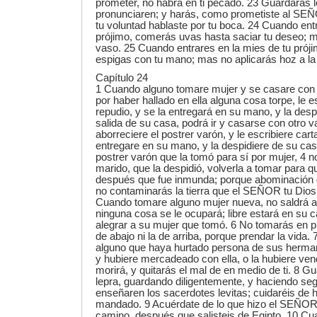
prometer, no habrá en ti pecado. 23 Guardarás l
pronunciaren; y harás, como prometiste al SEÑ
tu voluntad hablaste por tu boca. 24 Cuando entr
prójimo, comerás uvas hasta saciar tu deseo; 
vaso. 25 Cuando entrares en la mies de tu próji
espigas con tu mano; mas no aplicarás hoz a la 
Capítulo 24
1 Cuando alguno tomare mujer y se casare con el
por haber hallado en ella alguna cosa torpe, le e
repudio, y se la entregará en su mano, y la des
salida de su casa, podrá ir y casarse con otro va
aborreciere el postrer varón, y le escribiere cart
entregare en su mano, y la despidiere de su casa
postrer varón que la tomó para sí por mujer, 4 
marido, que la despidió, volverla a tomar para q
después que fue inmunda; porque abominación
no contaminarás la tierra que el SEÑOR tu Dios 
Cuando tomare alguno mujer nueva, no saldrá a 
ninguna cosa se le ocupará; libre estará en su 
alegrar a su mujer que tomó. 6 No tomarás en pr
de abajo ni la de arriba, porque prendar la vida.
alguno que haya hurtado persona de sus hermano
y hubiere mercadeado con ella, o la hubiere vendi
morirá, y quitarás el mal de en medio de ti. 8 Gu
lepra, guardando diligentemente, y haciendo seg
enseñaren los sacerdotes levitas; cuidaréis de
mandado. 9 Acuérdate de lo que hizo el SEÑOR 
camino, después que salisteis de Egipto. 10 Cu