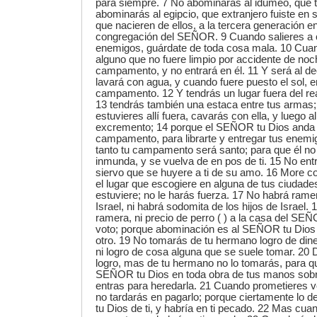
para siempre. 7 No abominarás al idumeo, que 
abominarás al egipcio, que extranjero fuiste en su
que nacieren de ellos, a la tercera generación en
congregación del SEÑOR. 9 Cuando salieres a 
enemigos, guárdate de toda cosa mala. 10 Cuand
alguno que no fuere limpio por accidente de noch
campamento, y no entrará en él. 11 Y será al dec
lavará con agua, y cuando fuere puesto el sol, e
campamento. 12 Y tendrás un lugar fuera del real
13 tendrás también una estaca entre tus armas;
estuvieres allí fuera, cavarás con ella, y luego al
excremento; 14 porque el SEÑOR tu Dios anda 
campamento, para librarte y entregar tus enemig
tanto tu campamento será santo; para que él no 
inmunda, y se vuelva de en pos de ti. 15 No ent
siervo que se huyere a ti de su amo. 16 More con
el lugar que escogiere en alguna de tus ciudade
estuviere; no le harás fuerza. 17 No habrá ramer
Israel, ni habrá sodomita de los hijos de Israel.
ramera, ni precio de perro ( ) a la casa del SE
voto; porque abominación es al SEÑOR tu Dios 
otro. 19 No tomarás de tu hermano logro de dine
ni logro de cosa alguna que se suele tomar. 20 
logro, mas de tu hermano no lo tomarás, para qu
SEÑOR tu Dios en toda obra de tus manos sobre 
entras para heredarla. 21 Cuando prometieres 
no tardarás en pagarlo; porque ciertamente l
tu Dios de ti, y habría en ti pecado. 22 Mas cua