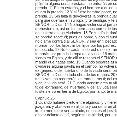
prójimo alguna cosa prestada, no entrarás en s
prenda. 11 Fuera estarás, y el hombre a quien p
afuera la prenda. 12 Y si fuere hombre pobre, 
prenda. 13 Sin falta le devolverás la prenda cua
para que duerma en su ropa, y te bendiga; y te se
SEÑOR tu Dios. 14 No hagas violencia al jornal
menesteroso, así de tus hermanos como de tus 
en tu tierra en tus ciudades. 15 En su día le dará
se pondrá sobre él; pues es pobre, y con él sus
no clame contra ti al SEÑOR, y sea en ti pecad
morirán por los hijos, ni los hijos por los padres
su pecado. 17 No torcerás el derecho del extranj
tomarás por prenda la ropa de la viuda; 18 mas 
siervo en Egipto, y de allí te rescató el SEÑOR t
mando que hagas esto. 19 Cuando segares tu mie
olvidares alguna gavilla en el campo, no volverá
extranjero, o del huérfano, o de la viuda será; p
SEÑOR tu Dios en toda obra de tus manos. 20
tus olivas, no recorrerás las ramas tras ti; del e
y de la viuda será. 21 Cuando vendimiares tu vi
ti; del extranjero, del huérfano, y de la viuda se
fuiste siervo en tierra de Egipto; por tanto, te 
Capítulo 25
1 Cuando hubiere pleito entre algunos, y vinieren 
juzgaren, y absolvieren al justo y condenaren al i
impío mereciere ser azotado, entonces el juez lo
azotar delante de sí, según su impiedad, por cu