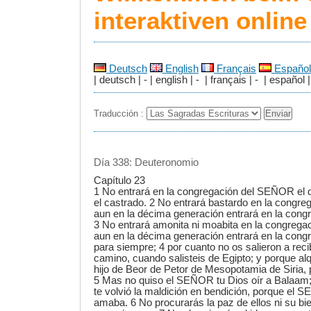
interaktiven onlin
Deutsch
English
Français
Español
| deutsch | - | english | - | français | - | español |
Traducción :
Día 338: Deuteronomio
Capítulo 23
1 No entrará en la congregación del SEÑOR el q
el castrado. 2 No entrará bastardo en la congr
aun en la décima generación entrará en la con
3 No entrará amonita ni moabita en la congrega
aun en la décima generación entrará en la con
para siempre; 4 por cuanto no os salieron a reci
camino, cuando salisteis de Egipto; y porque alq
hijo de Beor de Petor de Mesopotamia de Siria, 
5 Mas no quiso el SEÑOR tu Dios oír a Balaam
te volvió la maldición en bendición, porque el 
amaba. 6 No procurarás la paz de ellos ni su bi