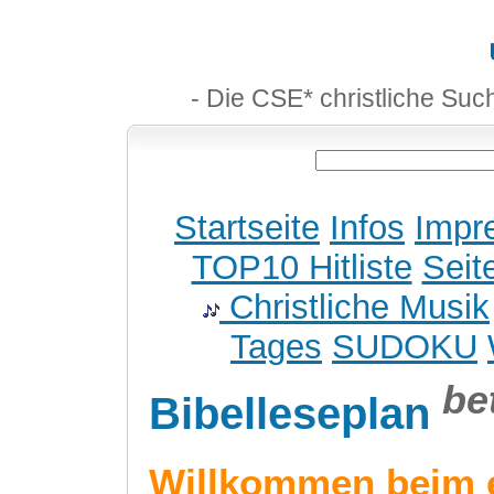
- Die CSE* christliche Suc
Startseite
Infos
Impr
TOP10 Hitliste
Seit
Christliche Musik
Tages
SUDOKU
be
Bibelleseplan
Willkommen beim 