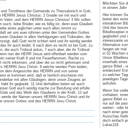
Möchten Sie d
in einem Jahr
 und Timotheus der Gemeinde zu Thessalonich in Gott,
Hier können Si
m HERRN Jesus Christus: 2 Gnade sei mit euch und
bietet den ers
rm Vater, und dem HERRN Jesus Christus! 3 Wir sollen
interaktiven Bi
m euch, liebe Brüder, wie es billig ist; denn euer Glauben
Und das besond
iebe eines jeglichen unter euch allen nimmt zu
Bibelleseplan i
 daß wir uns euer rühmen unter den Gemeinden Gottes
gegliedert und 
euren Glauben in allen Verfolgungen und Trübsalen, die
interessante u
nzeigt, daß Gott recht richten wird und ihr würdig werdet
Alternative zum
das ihr auch leidet; 6 nach dem es recht ist bei Gott, zu
fangen wir mal
n, die euch Trübsal antun, 7 euch aber, die ihr Trübsal
in 52 Wochen sin
 wenn nun der HERR Jesus wird offenbart werden vom
Unser Bibellese
ln seiner Kraft 8 und mit Feuerflammen, Rache zu
innerhalb eines
t nicht erkennen, und über die so nicht gehorsam sind
ganze Bibel - u
s HERRN Jesu Christi, 9 welche werden Pein leiden,
entdecken! Ent
von dem Angesichte des HERRN und von seiner
zu welcher Tage
enn er kommen wird, daß er herrlich erscheine mit
jeweiligen Tage
underbar mit allen Gläubigen; denn unser Zeugnis an
aufrufen.
habt ihr geglaubt. 11 Und derhalben beten wir auch
 unser Gott euch würdig mache zur Berufung und erfülle
Wenn Sie viell
 Güte und das Werk des Glaubens in der Kraft, 12 auf
vorhaben, inner
n werde der Namen unsers HERRN Jesu Christi und ihr
ganze Bibel zu 
de unsres Gottes und des HERRN Jesu Christi.
nur auf die pa
warten - oder b
nach einer gute
Ausschau hielte
doch einfach jet
Lukas119.