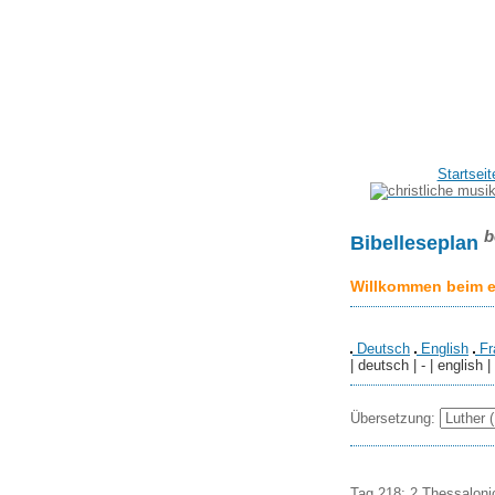
Startseit
b
Bibelleseplan
Willkommen beim er
Deutsch
English
Fr
| deutsch | - | english |
Übersetzung:
Tag 218: 2 Thessaloni