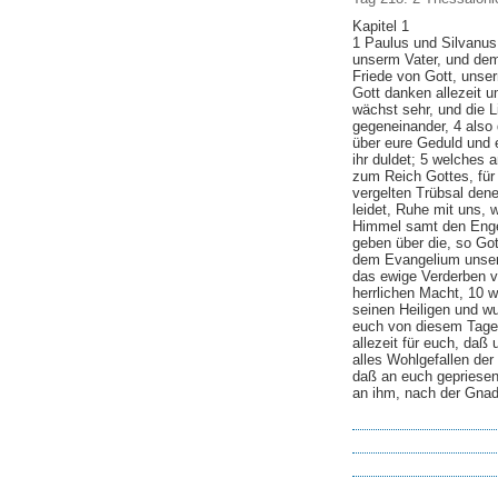
Kapitel 1
1 Paulus und Silvanus
unserm Vater, und de
Friede von Gott, unse
Gott danken allezeit u
wächst sehr, und die L
gegeneinander, 4 also
über eure Geduld und 
ihr duldet; 5 welches a
zum Reich Gottes, für 
vergelten Trübsal dene
leidet, Ruhe mit uns,
Himmel samt den Enge
geben über die, so Got
dem Evangelium unser
das ewige Verderben 
herrlichen Macht, 10 w
seinen Heiligen und w
euch von diesem Tage 
allezeit für euch, daß
alles Wohlgefallen der
daß an euch gepriese
an ihm, nach der Gna