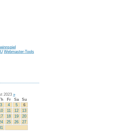
winnspiel
U
Webmaster-Tools
t 2023
»
Th
Fr
Sa
Su
3
4
5
6
10
11
12
13
17
18
19
20
24
25
26
27
31