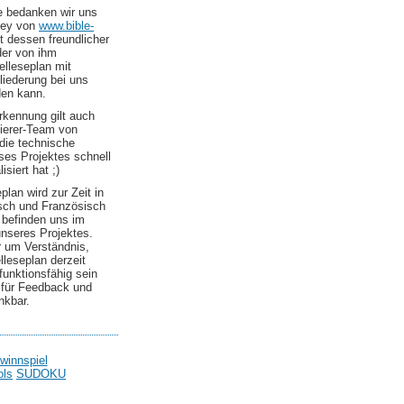
le bedanken wir uns
ley von
www.bible-
t dessen freundlicher
er von ihm
elleseplan mit
liederung bei uns
den kann.
kennung gilt auch
erer-Team von
die technische
es Projektes schnell
isiert hat ;)
plan wird zur Zeit in
sch und Französisch
 befinden uns im
nseres Projektes.
r um Verständnis,
elleseplan derzeit
 funktionsfähig sein
d für Feedback und
nkbar.
winnspiel
ols
SUDOKU