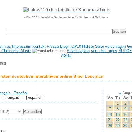
- Die CSE* christliche Suchmaschine für Kirche und Religion -
e
Infos
Impressum
Kontakt
Presse
Blog
TOP10 Hitliste
Seite vorschlagen
Ge
Christliche Musik
Bibelleseplan
Vers des Tages
SUDOK
AGBs
eta
sten deutschen interaktiven online Bibel Leseplan
ançais
Español
«
Augus
 - | français | - | español |
Mo
Tu
We
1
2
7
8
9
14
15
16
21
22
23
28
29
30
cher