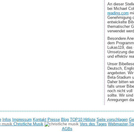
An dieser Stel
bei Michael Co
reading.com
mi
Genehmigung d
entwickelte Bib
thematischer G
verwendet wer
Besondere Aner
dem Programmi
Lukas119, das 
Umsetzung dies
und effektiv real
Unser Bibellese
Deutsch, Engli
angeboten. Wir
Beta-Stadium u
Daher bitten wi
falls unser Bib
noch nicht voll
sollte. Wir sin
Anregungen da
e
Infos
Impressum
Kontakt
Presse
Blog
TOP10 Hitliste
Seite vorschlagen
Ge
Christliche Musik
Vers des Tages
Webmaster-To
AGBs