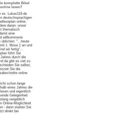
ie komplette Bibel
 online lesen?
e es. Lukas119.de
ten deutschsprachigen
belleseplan online.
ere daran: unser
st thematisch
damit eine
nd willkommene
 üblichen: "...heute
 mit 1. Mose 1 an und
d wir fertig"...
plan führt Sie
 Jahres durch die
nd da gibt es viel zu
scheiden Sie selbst,
szeit Sie die
sabschnitte online
eicht schon lange
halb eines Jahres die
lesen und eigentlich
ssende Gelegenheit
islang vergeblich
n Online-Möglichkeit
n - dann starten Sie
zt direkt bei