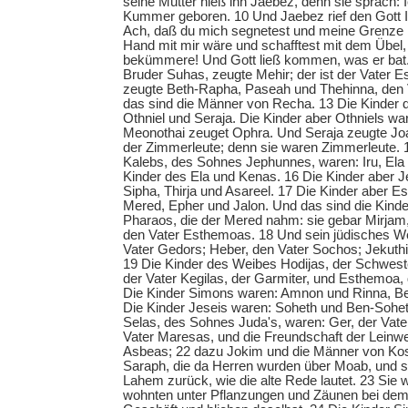
seine Mutter hieß ihn Jaebez, denn sie sprach: 
Kummer geboren. 10 Und Jaebez rief den Gott I
Ach, daß du mich segnetest und meine Grenze 
Hand mit mir wäre und schafftest mit dem Übel,
bekümmere! Und Gott ließ kommen, was er bat. 
Bruder Suhas, zeugte Mehir; der ist der Vater E
zeugte Beth-Rapha, Paseah und Thehinna, den 
das sind die Männer von Recha. 13 Die Kinder
Othniel und Seraja. Die Kinder aber Othniels wa
Meonothai zeuget Ophra. Und Seraja zeugte Joa
der Zimmerleute; denn sie waren Zimmerleute. 
Kalebs, des Sohnes Jephunnes, waren: Iru, El
Kinder des Ela und Kenas. 16 Die Kinder aber Je
Sipha, Thirja und Asareel. 17 Die Kinder aber Es
Mered, Epher und Jalon. Und das sind die Kinder
Pharaos, die der Mered nahm: sie gebar Mirja
den Vater Esthemoas. 18 Und sein jüdisches We
Vater Gedors; Heber, den Vater Sochos; Jekuthi
19 Die Kinder des Weibes Hodijas, der Schwes
der Vater Kegilas, der Garmiter, und Esthemoa, 
Die Kinder Simons waren: Amnon und Rinna, Be
Die Kinder Jeseis waren: Soheth und Ben-Sohet
Selas, des Sohnes Juda's, waren: Ger, der Vate
Vater Maresas, und die Freundschaft der Lein
Asbeas; 22 dazu Jokim und die Männer von Ko
Saraph, die da Herren wurden über Moab, und s
Lahem zurück, wie die alte Rede lautet. 23 Sie 
wohnten unter Pflanzungen und Zäunen bei de