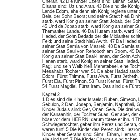
Cheran. 42 Die Kinder Ezers sind: Bilhan, Saaw
Disans sind: Uz und Aran. 43 Die sind die König
Lande Edom, ehe denn ein König regierte unter d
Bela, der Sohn Beors; und seine Stadt hieß Din
starb, ward König an seiner Statt Jobab, der S
45 Und da Jobab starb, ward König an seiner S
Themaniter Lande. 46 Da Husam starb, ward Kön
Hadad, der Sohn Bedads der die Midianiter schl
Feld; und seine Stadt hieß Awith. 47 Da Hadad 
seiner Statt Samla von Masrek. 48 Da Samla st
seiner Statt Saul von Rehoboth am Strom. 49 Da
König an seiner Statt Baal-Hanan, der Sohn Ach
Hanan starb, ward König an seiner Statt Hadad,
Pagi; und sein Weib hieß Mehetabeel, eine Toch
Mesahabs Tochter war. 51 Da aber Hadad starb
Edom: Fürst Thimna, Fürst Alwa, Fürst Jetheth,
Fürst Ela, Fürst Pinon, 53 Fürst Kenas, Fürst T
54 Fürst Magdiel, Fürst Iram. Das sind die Für
Kapitel 2
1 Dies sind die Kinder Israels: Ruben, Simeon, L
Sebulon, 2 Dan, Joseph, Benjamin, Naphthali, G
Kinder Juda's sind: Ger, Onan, Sela. Die drei 
der Kanaanitin, der Tochter Suas. Ger aber, der
böse vor dem HERRN; darum tötete er ihn. 4 Th
Schwiegertochter, gebar ihm Perez und Serah, d
waren fünf. 5 Die Kinder des Perez sind: Hezro
Kinder aber Serahs sind: Simri, Ethan, Heman, 
alle sind fünf. 7 Die Kinder Charmis sind Achan,