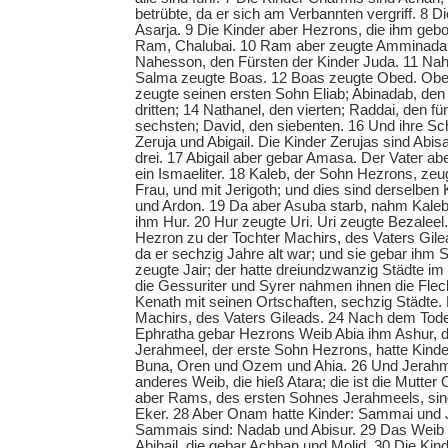
betrübte, da er sich am Verbannten vergriff. 8 D
Asarja. 9 Die Kinder aber Hezrons, die ihm gebo
Ram, Chalubai. 10 Ram aber zeugte Amminada
Nahesson, den Fürsten der Kinder Juda. 11 Na
Salma zeugte Boas. 12 Boas zeugte Obed. Obed 
zeugte seinen ersten Sohn Eliab; Abinadab, den
dritten; 14 Nathanel, den vierten; Raddai, den f
sechsten; David, den siebenten. 16 Und ihre S
Zeruja und Abigail. Die Kinder Zerujas sind Abisa
drei. 17 Abigail aber gebar Amasa. Der Vater a
ein Ismaeliter. 18 Kaleb, der Sohn Hezrons, zeu
Frau, und mit Jerigoth; und dies sind derselben
und Ardon. 19 Da aber Asuba starb, nahm Kaleb
ihm Hur. 20 Hur zeugte Uri. Uri zeugte Bezalee
Hezron zu der Tochter Machirs, des Vaters Gile
da er sechzig Jahre alt war; und sie gebar ihm
zeugte Jair; der hatte dreiundzwanzig Städte im
die Gessuriter und Syrer nahmen ihnen die Flec
Kenath mit seinen Ortschaften, sechzig Städte. 
Machirs, des Vaters Gileads. 24 Nach dem Tod
Ephratha gebar Hezrons Weib Abia ihm Ashur, 
Jerahmeel, der erste Sohn Hezrons, hatte Kinde
Buna, Oren und Ozem und Ahia. 26 Und Jerahme
anderes Weib, die hieß Atara; die ist die Mutte
aber Rams, des ersten Sohnes Jerahmeels, sin
Eker. 28 Aber Onam hatte Kinder: Sammai und J
Sammais sind: Nadab und Abisur. 29 Das Weib 
Abihail, die gebar Achban und Molid. 30 Die Kin