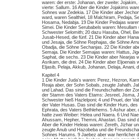
waren: der erste: Johanan, der zweite: Jojakim, d
vierte: Sallum. 16 Aber die Kinder Jojakims war
Sohnes war Zedekia. 17 Die Kinder aber Jechon
ward, waren Sealthiel, 18 Malchiram, Pedaja, S
Hosama, Nedabja. 19 Die Kinder Pedajas waren
Simei. Die Kinder Serubabels waren: Mesullam 
Schwester Selomith; 20 dazu Hasuba, Ohel, Ber
Jusab-Hesed, die fünf. 21 Die Kinder aber Hana
und Jesaja, die Söhne Rephajas, die Söhne Arn
Obadja, die Söhne Sechanjas. 22 Die Kinder a
Semaja. Die Kinder Semajas waren: Hattus, Jige
Saphat, die sechs. 23 Die Kinder aber Nearjas w
Asrikam, die drei. 24 Die Kinder aber Eljoenais
Eljasib, Pelaja, Akkub, Johanan, Delaja, Anani, d
Kapitel 4
1 Die Kinder Juda's waren: Perez, Hezron, Karm
Reaja aber, der Sohn Sobals, zeugte Jahath. J
und Lahad. Das sind die Freundschaften der Zora
der Stamm des Vaters Etams: Jesreel, Jisma, J
Schwester hieß Hazlelponi; 4 und Pnuel, der Va
der Vater Husas. Das sind die Kinder Hurs, des
Ephrata, des Vaters Bethlehems. 5 Ashur aber, 
hatte zwei Weiber: Helea und Naera. 6 Und Nae
Ahussam, Hepher, Themni, Ahastari. Das sind d
Aber die Kinder Heleas waren: Zereth, Jizhar u
zeugte Anub und Hazobeba und die Freundschaf
Sohnes Harums. 9 Jaebez aber war herrlicher d