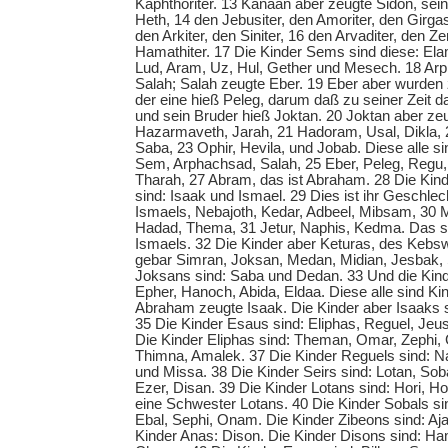
Kaphthoriter. 13 Kanaan aber zeugte Sidon, sei
Heth, 14 den Jebusiter, den Amoriter, den Girgas
den Arkiter, den Siniter, 16 den Arvaditer, den Z
Hamathiter. 17 Die Kinder Sems sind diese: El
Lud, Aram, Uz, Hul, Gether und Mesech. 18 Ar
Salah; Salah zeugte Eber. 19 Eber aber wurden
der eine hieß Peleg, darum daß zu seiner Zeit da
und sein Bruder hieß Joktan. 20 Joktan aber ze
Hazarmaveth, Jarah, 21 Hadoram, Usal, Dikla, 
Saba, 23 Ophir, Hevila, und Jobab. Diese alle s
Sem, Arphachsad, Salah, 25 Eber, Peleg, Regu,
Tharah, 27 Abram, das ist Abraham. 28 Die Kin
sind: Isaak und Ismael. 29 Dies ist ihr Geschlec
Ismaels, Nebajoth, Kedar, Adbeel, Mibsam, 30
Hadad, Thema, 31 Jetur, Naphis, Kedma. Das si
Ismaels. 32 Die Kinder aber Keturas, des Kebs
gebar Simran, Joksan, Medan, Midian, Jesbak, 
Joksans sind: Saba und Dedan. 33 Und die Kind
Epher, Hanoch, Abida, Eldaa. Diese alle sind Ki
Abraham zeugte Isaak. Die Kinder aber Isaaks s
35 Die Kinder Esaus sind: Eliphas, Reguel, Jeu
Die Kinder Eliphas sind: Theman, Omar, Zephi
Thimna, Amalek. 37 Die Kinder Reguels sind: 
und Missa. 38 Die Kinder Seirs sind: Lotan, Sob
Ezer, Disan. 39 Die Kinder Lotans sind: Hori,
eine Schwester Lotans. 40 Die Kinder Sobals si
Ebal, Sephi, Onam. Die Kinder Zibeons sind: Aj
Kinder Anas: Dison. Die Kinder Disons sind: Ha