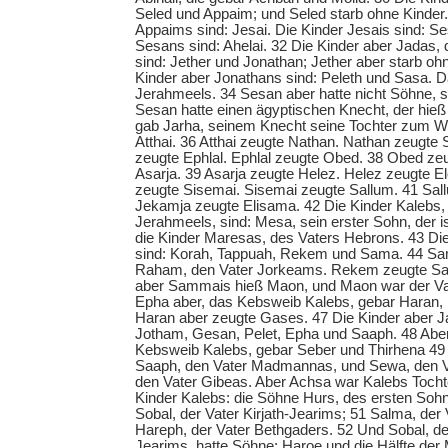
Seled und Appaim; und Seled starb ohne Kinder.
Appaims sind: Jesai. Die Kinder Jesais sind: Se
Sesans sind: Ahelai. 32 Die Kinder aber Jadas
sind: Jether und Jonathan; Jether aber starb oh
Kinder aber Jonathans sind: Peleth und Sasa. D
Jerahmeels. 34 Sesan aber hatte nicht Söhne, 
Sesan hatte einen ägyptischen Knecht, der hie
gab Jarha, seinem Knecht seine Tochter zum We
Atthai. 36 Atthai zeugte Nathan. Nathan zeugte
zeugte Ephlal. Ephlal zeugte Obed. 38 Obed ze
Asarja. 39 Asarja zeugte Helez. Helez zeugte E
zeugte Sisemai. Sisemai zeugte Sallum. 41 Sal
Jekamja zeugte Elisama. 42 Die Kinder Kalebs,
Jerahmeels, sind: Mesa, sein erster Sohn, der is
die Kinder Maresas, des Vaters Hebrons. 43 Di
sind: Korah, Tappuah, Rekem und Sama. 44 Sa
Raham, den Vater Jorkeams. Rekem zeugte S
aber Sammais hieß Maon, und Maon war der Vat
Epha aber, das Kebsweib Kalebs, gebar Haran
Haran aber zeugte Gases. 47 Die Kinder aber J
Jotham, Gesan, Pelet, Epha und Saaph. 48 Abe
Kebsweib Kalebs, gebar Seber und Thirhena 49
Saaph, den Vater Madmannas, und Sewa, den 
den Vater Gibeas. Aber Achsa war Kalebs Tochte
Kinder Kalebs: die Söhne Hurs, des ersten Sohn
Sobal, der Vater Kirjath-Jearims; 51 Salma, der
Hareph, der Vater Bethgaders. 52 Und Sobal, der
Jearims, hatte Söhne: Haroe und die Hälfte der 