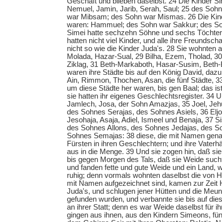
Geschäft und blieben daselbst. 24 Die Kinder 
Nemuel, Jamin, Jarib, Serah, Saul; 25 des Soh
war Mibsam; des Sohn war Mismas. 26 Die Kin
waren: Hammuel; des Sohn war Sakkur; des So
Simei hatte sechzehn Söhne und sechs Töchter;
hatten nicht viel Kinder, und alle ihre Freundsch
nicht so wie die Kinder Juda's. 28 Sie wohnten 
Molada, Hazar-Sual, 29 Bilha, Ezem, Tholad, 3
Ziklag, 31 Beth-Markaboth, Hasar-Susim, Beth-B
waren ihre Städte bis auf den König David, dazu
Ain, Rimmon, Thochen, Asan, die fünf Städte, 33 
um diese Städte her waren, bis gen Baal; das i
sie hatten ihr eigenes Geschlechtsregister. 34
Jamlech, Josa, der Sohn Amazjas, 35 Joel, Jehu
des Sohnes Serajas, des Sohnes Asiels, 36 Eljo
Jesohaja, Asaja, Adiel, Ismeel und Benaja, 37 S
des Sohnes Allons, des Sohnes Jedajas, des S
Sohnes Semajas: 38 diese, die mit Namen gena
Fürsten in ihren Geschlechtern; und ihre Vaterhä
aus in die Menge. 39 Und sie zogen hin, daß s
bis gegen Morgen des Tals, daß sie Weide sucht
und fanden fette und gute Weide und ein Land, w
ruhig; denn vormals wohnten daselbst die von H
mit Namen aufgezeichnet sind, kamen zur Zeit 
Juda's, und schlugen jener Hütten und die Meuni
gefunden wurden, und verbannte sie bis auf di
an ihrer Statt; denn es war Weide daselbst für i
gingen aus ihnen, aus den Kindern Simeons, fü