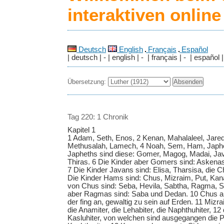
interaktiven onlin
Deutsch
English
Français
Español
| deutsch | - | english | - | français | - | español |
Übersetzung:
Tag 220: 1 Chronik
Kapitel 1
1 Adam, Seth, Enos, 2 Kenan, Mahalaleel, Jare
Methusalah, Lamech, 4 Noah, Sem, Ham, Japhet
Japheths sind diese: Gomer, Magog, Madai, Ja
Thiras. 6 Die Kinder aber Gomers sind: Askena
7 Die Kinder Javans sind: Elisa, Tharsisa, die Chi
Die Kinder Hams sind: Chus, Mizraim, Put, Kan
von Chus sind: Seba, Hevila, Sabtha, Ragma, S
aber Ragmas sind: Saba und Dedan. 10 Chus a
der fing an, gewaltig zu sein auf Erden. 11 Mizra
die Anamiter, die Lehabiter, die Naphthuhiter, 12 
Kasluhiter, von welchen sind ausgegangen die Phi