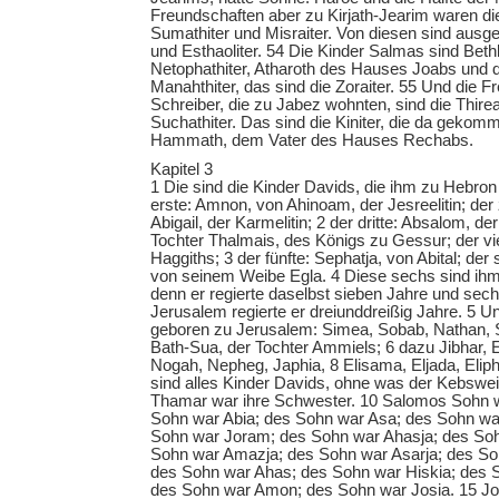
Freundschaften aber zu Kirjath-Jearim waren die J
Sumathiter und Misraiter. Von diesen sind ausge
und Esthaoliter. 54 Die Kinder Salmas sind Bet
Netophathiter, Atharoth des Hauses Joabs und d
Manahthiter, das sind die Zoraiter. 55 Und die 
Schreiber, die zu Jabez wohnten, sind die Thireat
Suchathiter. Das sind die Kiniter, die da gekom
Hammath, dem Vater des Hauses Rechabs.
Kapitel 3
1 Die sind die Kinder Davids, die ihm zu Hebron
erste: Amnon, von Ahinoam, der Jesreelitin; der 
Abigail, der Karmelitin; 2 der dritte: Absalom, 
Tochter Thalmais, des Königs zu Gessur; der vi
Haggiths; 3 der fünfte: Sephatja, von Abital; der
von seinem Weibe Egla. 4 Diese sechs sind ih
denn er regierte daselbst sieben Jahre und sec
Jerusalem regierte er dreiunddreißig Jahre. 5 U
geboren zu Jerusalem: Simea, Sobab, Nathan, S
Bath-Sua, der Tochter Ammiels; 6 dazu Jibhar, E
Nogah, Nepheg, Japhia, 8 Elisama, Eljada, Eliph
sind alles Kinder Davids, ohne was der Kebswe
Thamar war ihre Schwester. 10 Salomos Sohn
Sohn war Abia; des Sohn war Asa; des Sohn wa
Sohn war Joram; des Sohn war Ahasja; des Soh
Sohn war Amazja; des Sohn war Asarja; des So
des Sohn war Ahas; des Sohn war Hiskia; des
des Sohn war Amon; des Sohn war Josia. 15 Jo