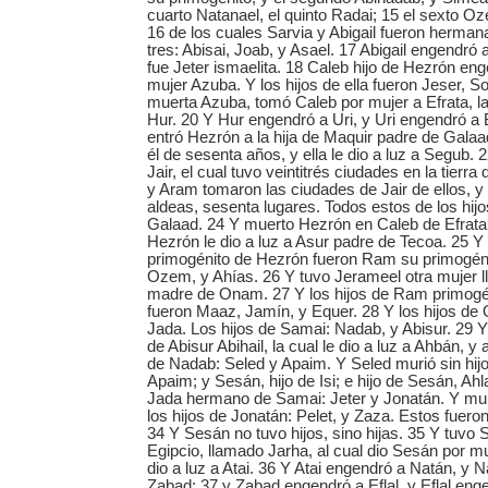
cuarto Natanael, el quinto Radai; 15 el sexto O
16 de los cuales Sarvia y Abigail fueron herman
tres: Abisai, Joab, y Asael. 17 Abigail engendr
fue Jeter ismaelita. 18 Caleb hijo de Hezrón eng
mujer Azuba. Y los hijos de ella fueron Jeser, S
muerta Azuba, tomó Caleb por mujer a Efrata, la 
Hur. 20 Y Hur engendró a Uri, y Uri engendró a
entró Hezrón a la hija de Maquir padre de Galaa
él de sesenta años, y ella le dio a luz a Segub
Jair, el cual tuvo veintitrés ciudades en la tier
y Aram tomaron las ciudades de Jair de ellos, y
aldeas, sesenta lugares. Todos estos de los hij
Galaad. 24 Y muerto Hezrón en Caleb de Efrata 
Hezrón le dio a luz a Asur padre de Tecoa. 25 Y
primogénito de Hezrón fueron Ram su primogéni
Ozem, y Ahías. 26 Y tuvo Jerameel otra mujer l
madre de Onam. 27 Y los hijos de Ram primogé
fueron Maaz, Jamín, y Equer. 28 Y los hijos d
Jada. Los hijos de Samai: Nadab, y Abisur. 29 Y
de Abisur Abihail, la cual le dio a luz a Ahbán, y 
de Nadab: Seled y Apaim. Y Seled murió sin hijos
Apaim; y Sesán, hijo de Isi; e hijo de Sesán, Ahl
Jada hermano de Samai: Jeter y Jonatán. Y muri
los hijos de Jonatán: Pelet, y Zaza. Estos fuero
34 Y Sesán no tuvo hijos, sino hijas. 35 Y tuvo
Egipcio, llamado Jarha, al cual dio Sesán por muje
dio a luz a Atai. 36 Y Atai engendró a Natán, y 
Zabad; 37 y Zabad engendró a Eflal, y Eflal eng