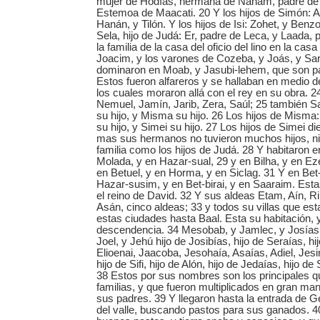
mujer de Hodías, hermana de Naham, padre de 
Estemoa de Maacati. 20 Y los hijos de Simón: A
Hanán, y Tilón. Y los hijos de Isi: Zohet, y Benz
Sela, hijo de Judá: Er, padre de Leca, y Laada,
la familia de la casa del oficio del lino en la cas
Joacim, y los varones de Cozeba, y Joás, y Sar
dominaron en Moab, y Jasubi-lehem, que son pa
Estos fueron alfareros y se hallaban en medio d
los cuales moraron allá con el rey en su obra. 2
Nemuel, Jamín, Jarib, Zera, Saúl; 25 también S
su hijo, y Misma su hijo. 26 Los hijos de Misma
su hijo, y Simei su hijo. 27 Los hijos de Simei die
mas sus hermanos no tuvieron muchos hijos, ni 
familia como los hijos de Judá. 28 Y habitaron 
Molada, y en Hazar-sual, 29 y en Bilha, y en Ez
en Betuel, y en Horma, y en Siclag. 31 Y en Be
Hazar-susim, y en Bet-birai, y en Saaraim. Est
el reino de David. 32 Y sus aldeas Etam, Aín, R
Asán, cinco aldeas; 33 y todos su villas que es
estas ciudades hasta Baal. Esta su habitación, 
descendencia. 34 Mesobab, y Jamlec, y Josías 
Joel, y Jehú hijo de Josibías, hijo de Seraías, hij
Elioenai, Jaacoba, Jesohaía, Asaías, Adiel, Jesi
hijo de Sifi, hijo de Alón, hijo de Jedaías, hijo d
38 Estos por sus nombres son los principales q
familias, y que fueron multiplicados en gran ma
sus padres. 39 Y llegaron hasta la entrada de Ge
del valle, buscando pastos para sus ganados. 4