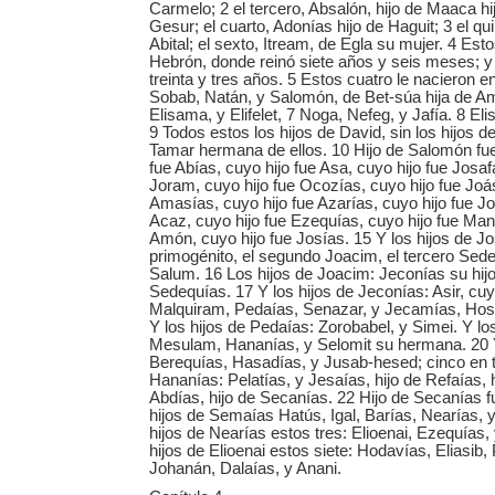
Carmelo; 2 el tercero, Absalón, hijo de Maaca hi
Gesur; el cuarto, Adonías hijo de Haguit; 3 el qui
Abital; el sexto, Itream, de Egla su mujer. 4 Est
Hebrón, donde reinó siete años y seis meses; y
treinta y tres años. 5 Estos cuatro le nacieron 
Sobab, Natán, y Salomón, de Bet-súa hija de Ami
Elisama, y Elifelet, 7 Noga, Nefeg, y Jafía. 8 Elis
9 Todos estos los hijos de David, sin los hijos d
Tamar hermana de ellos. 10 Hijo de Salomón fu
fue Abías, cuyo hijo fue Asa, cuyo hijo fue Josafa
Joram, cuyo hijo fue Ocozías, cuyo hijo fue Joás
Amasías, cuyo hijo fue Azarías, cuyo hijo fue Jo
Acaz, cuyo hijo fue Ezequías, cuyo hijo fue Man
Amón, cuyo hijo fue Josías. 15 Y los hijos de J
primogénito, el segundo Joacim, el tercero Sede
Salum. 16 Los hijos de Joacim: Jeconías su hijo,
Sedequías. 17 Y los hijos de Jeconías: Asir, cuyo
Malquiram, Pedaías, Senazar, y Jecamías, Ho
Y los hijos de Pedaías: Zorobabel, y Simei. Y lo
Mesulam, Hananías, y Selomit su hermana. 20 
Berequías, Hasadías, y Jusab-hesed; cinco en t
Hananías: Pelatías, y Jesaías, hijo de Refaías, h
Abdías, hijo de Secanías. 22 Hijo de Secanías 
hijos de Semaías Hatús, Igal, Barías, Nearías, y
hijos de Nearías estos tres: Elioenai, Ezequías,
hijos de Elioenai estos siete: Hodavías, Eliasib,
Johanán, Dalaías, y Anani.