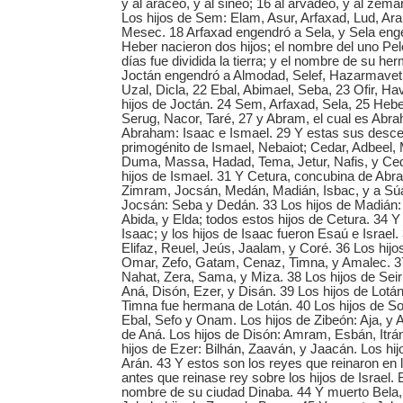
y al araceo, y al sineo; 16 al arvadeo, y al zema
Los hijos de Sem: Elam, Asur, Arfaxad, Lud, Ara
Mesec. 18 Arfaxad engendró a Sela, y Sela eng
Heber nacieron dos hijos; el nombre del uno Pel
días fue dividida la tierra; y el nombre de su h
Joctán engendró a Almodad, Selef, Hazarmavet
Uzal, Dicla, 22 Ebal, Abimael, Seba, 23 Ofir, Hav
hijos de Joctán. 24 Sem, Arfaxad, Sela, 25 Hebe
Serug, Nacor, Taré, 27 y Abram, el cual es Abra
Abraham: Isaac e Ismael. 29 Y estas sus desce
primogénito de Ismael, Nebaiot; Cedar, Adbeel
Duma, Massa, Hadad, Tema, Jetur, Nafis, y Ce
hijos de Ismael. 31 Y Cetura, concubina de Abra
Zimram, Jocsán, Medán, Madián, Isbac, y a Súa
Jocsán: Seba y Dedán. 33 Los hijos de Madián: 
Abida, y Elda; todos estos hijos de Cetura. 34
Isaac; y los hijos de Isaac fueron Esaú e Israel.
Elifaz, Reuel, Jeús, Jaalam, y Coré. 36 Los hijo
Omar, Zefo, Gatam, Cenaz, Timna, y Amalec. 37
Nahat, Zera, Sama, y Miza. 38 Los hijos de Seir
Aná, Disón, Ezer, y Disán. 39 Los hijos de Lotá
Timna fue hermana de Lotán. 40 Los hijos de So
Ebal, Sefo y Onam. Los hijos de Zibeón: Aja, y A
de Aná. Los hijos de Disón: Amram, Esbán, Itrá
hijos de Ezer: Bilhán, Zaaván, y Jaacán. Los hi
Arán. 43 Y estos son los reyes que reinaron en 
antes que reinase rey sobre los hijos de Israel. B
nombre de su ciudad Dinaba. 44 Y muerto Bela, 