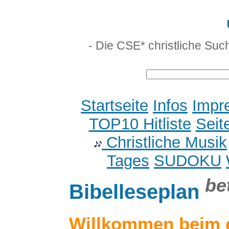
- Die CSE* christliche Suc
Startseite
Infos
Impr
TOP10 Hitliste
Seit
Christliche Musik
Tages
SUDOKU
be
Bibelleseplan
Willkommen beim 