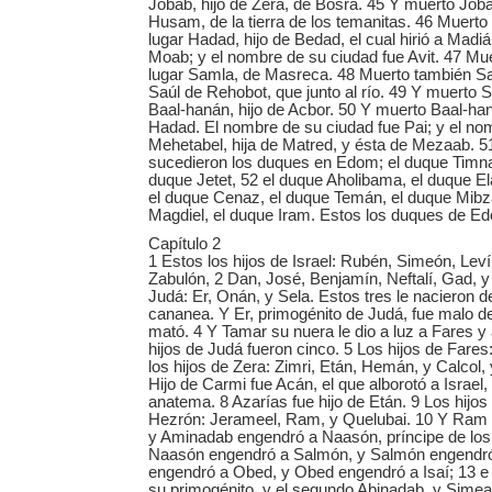
Jobab, hijo de Zera, de Bosra. 45 Y muerto Joba
Husam, de la tierra de los temanitas. 46 Muert
lugar Hadad, hijo de Bedad, el cual hirió a Mad
Moab; y el nombre de su ciudad fue Avit. 47 Mue
lugar Samla, de Masreca. 48 Muerto también Sa
Saúl de Rehobot, que junto al río. 49 Y muerto S
Baal-hanán, hijo de Acbor. 50 Y muerto Baal-han
Hadad. El nombre de su ciudad fue Pai; y el no
Mehetabel, hija de Matred, y ésta de Mezaab. 
sucedieron los duques en Edom; el duque Timna,
duque Jetet, 52 el duque Aholibama, el duque El
el duque Cenaz, el duque Temán, el duque Mibza
Magdiel, el duque Iram. Estos los duques de E
Capítulo 2
1 Estos los hijos de Israel: Rubén, Simeón, Leví
Zabulón, 2 Dan, José, Benjamín, Neftalí, Gad, y 
Judá: Er, Onán, y Sela. Estos tres le nacieron de
cananea. Y Er, primogénito de Judá, fue malo d
mató. 4 Y Tamar su nuera le dio a luz a Fares y 
hijos de Judá fueron cinco. 5 Los hijos de Fare
los hijos de Zera: Zimri, Etán, Hemán, y Calcol,
Hijo de Carmi fue Acán, el que alborotó a Israel,
anatema. 8 Azarías fue hijo de Etán. 9 Los hijos
Hezrón: Jerameel, Ram, y Quelubai. 10 Y Ram
y Aminadab engendró a Naasón, príncipe de los 
Naasón engendró a Salmón, y Salmón engendró
engendró a Obed, y Obed engendró a Isaí; 13 e 
su primogénito, y el segundo Abinadab, y Simea e