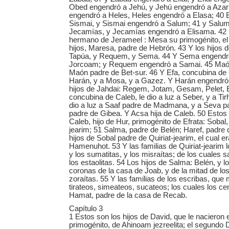
Obed engendró a Jehú, y Jehú engendró a Azarí
engendró a Heles, Heles engendró a Elasa; 40 
Sismai, y Sismai engendró a Salum; 41 y Salu
Jecamías, y Jecamías engendró a Elisama. 42 
hermano de Jerameel : Mesa su primogénito, el 
hijos, Maresa, padre de Hebrón. 43 Y los hijos 
Tapúa, y Requem, y Sema. 44 Y Sema engendr
Jorcoam; y Requem engendró a Samai. 45 Maón 
Maón padre de Bet-sur. 46 Y Efa, concubina de C
Harán, y a Mosa, y a Gazez. Y Harán engendró
hijos de Jahdai: Regem, Jotam, Gesam, Pelet, 
concubina de Caleb, le dio a luz a Seber, y a Ti
dio a luz a Saaf padre de Madmana, y a Seva 
padre de Gibea. Y Acsa hija de Caleb. 50 Estos 
Caleb, hijo de Hur, primogénito de Efrata: Sobal,
jearim; 51 Salma, padre de Belén; Haref, padre 
hijos de Sobal padre de Quiriat-jearim, el cual e
Hamenuhot. 53 Y las familias de Quiriat-jearim los 
y los sumatitas, y los misraítas; de los cuales sa
los estaolitas. 54 Los hijos de Salma: Belén, y lo
coronas de la casa de Joab, y de la mitad de lo
zoraítas. 55 Y las familias de los escribas, que
tirateos, simeateos, sucateos; los cuales los c
Hamat, padre de la casa de Recab.
Capítulo 3
1 Estos son los hijos de David, que le nacieron
primogénito, de Ahinoam jezreelita; el segundo D