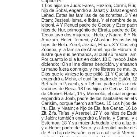
Capítulo 4
1 Los hijos de Judá: Fares, Hezrón, Carmi, Hur,
hijo de Sobal, engendró a Jahat; y Jahat engen
Lahad. Estas las familias de los zoratitas. 3 Y e
Etam: Jezreel, Isma, e Ibdas. Y el nombre de 
lelponi. 4 Y Penuel padre de Gedor, y Ezer padr
hijos de Hur, primogénito de Efrata, padre de Be
Tecoa tuvo dos mujeres, , Hela, y Naara. 6 Y Naa
Ahuzam, Hefer, Temeni, y Ahastari. Estos los hi
hijos de Hela: Zeret, Jezoar, Etnán. 8 Y Cos en
Zobeba, y la familia de Aharhel hijo de Harum. 
ilustre que sus hermanos, al cual su madre llamó
Por cuanto lo di a luz en dolor. 10 E invocó Jabe
diciendo: ¡Oh si me dieras bendición, y ensanch
tu mano fuera conmigo, y me libraras de mal, q
Dios que le viniese lo que pidió. 11 Y Quelub 
engendró a Mehir, el cual fue padre de Estón. 
Bet-rafa, a Paseah, y a Tehina, padre de la ciu
varones de Reca. 13 Los hijos de Cenaz: Otoniel
de Otoniel: Hatat, 14 y Meonotai, el cual engend
engendró a Joab, padre de los habitantes en el 
Carisim, porque fueron artífices. 15 Los hijos de
Iru, Ela, y Naam; e hijo de Ela, fue Cenaz. 16 Lo
Zif, Zifa, Tirías, y Asareel. 17 Y los hijos de Esd
y Jalón; también engendró a María, y Samai, y 
Estemoa. 18 Y su mujer Jehudaía le dio a luz a
y a Heber padre de Soco, y a Jecutiel padre de 
de Bitia hija de Faraón, con la cual casó Mered. 