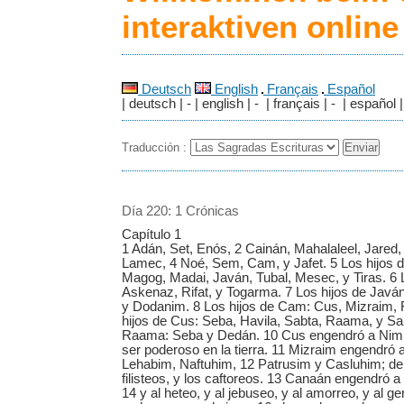
interaktiven onlin
Deutsch
English
Français
Español
| deutsch | - | english | - | français | - | español |
Traducción :
Día 220: 1 Crónicas
Capítulo 1
1 Adán, Set, Enós, 2 Cainán, Mahalaleel, Jared
Lamec, 4 Noé, Sem, Cam, y Jafet. 5 Los hijos d
Magog, Madai, Javán, Tubal, Mesec, y Tiras. 6 
Askenaz, Rifat, y Togarma. 7 Los hijos de Javán:
y Dodanim. 8 Los hijos de Cam: Cus, Mizraim, 
hijos de Cus: Seba, Havila, Sabta, Raama, y Sab
Raama: Seba y Dedán. 10 Cus engendró a Nim
ser poderoso en la tierra. 11 Mizraim engendró
Lehabim, Naftuhim, 12 Patrusim y Casluhim; de 
filisteos, y los caftoreos. 13 Canaán engendró a
14 y al heteo, y al jebuseo, y al amorreo, y al g