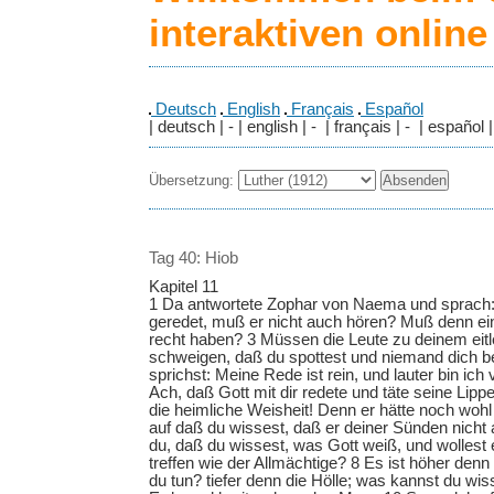
interaktiven onlin
Deutsch
English
Français
Español
| deutsch | - | english | - | français | - | español |
Übersetzung:
Tag 40: Hiob
Kapitel 11
1 Da antwortete Zophar von Naema und sprach:
geredet, muß er nicht auch hören? Muß denn e
recht haben? 3 Müssen die Leute zu deinem ei
schweigen, daß du spottest und niemand dich
sprichst: Meine Rede ist rein, und lauter bin ich
Ach, daß Gott mit dir redete und täte seine Lippe
die heimliche Weisheit! Denn er hätte noch wohl
auf daß du wissest, daß er deiner Sünden nicht 
du, daß du wissest, was Gott weiß, und wolles
treffen wie der Allmächtige? 8 Es ist höher denn
du tun? tiefer denn die Hölle; was kannst du wis