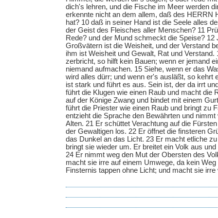
dich's lehren, und die Fische im Meer werden di
erkennte nicht an dem allem, daß des HERRN 
hat? 10 daß in seiner Hand ist die Seele alles d
der Geist des Fleisches aller Menschen? 11 Prüf
Rede? und der Mund schmeckt die Speise? 12 J
Großvätern ist die Weisheit, und der Verstand be
ihm ist Weisheit und Gewalt, Rat und Verstand.
zerbricht, so hilft kein Bauen; wenn er jemand e
niemand aufmachen. 15 Siehe, wenn er das Was
wird alles dürr; und wenn er's ausläßt, so kehrt
ist stark und führt es aus. Sein ist, der da irrt un
führt die Klugen wie einen Raub und macht die Ric
auf der Könige Zwang und bindet mit einem Gurt
führt die Priester wie einen Raub und bringt zu F
entzieht die Sprache den Bewährten und nimmt
Alten. 21 Er schüttet Verachtung auf die Fürste
der Gewaltigen los. 22 Er öffnet die finsteren G
das Dunkel an das Licht. 23 Er macht etliche z
bringt sie wieder um. Er breitet ein Volk aus und
24 Er nimmt weg den Mut der Obersten des Vol
macht sie irre auf einem Umwege, da kein Weg is
Finsternis tappen ohne Licht; und macht sie irre