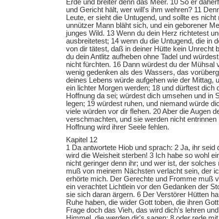
Erde und breiter denn das Meer. 10 So er daherf
und Gericht hält, wer will's ihm wehren? 11 Denn
Leute, er sieht die Untugend, und sollte es nich
unnützer Mann bläht sich, und ein geborener Men
junges Wild. 13 Wenn du dein Herz richtetest u
ausbreitetest; 14 wenn du die Untugend, die in de
von dir tätest, daß in deiner Hütte kein Unrecht 
du dein Antlitz aufheben ohne Tadel und würdest 
nicht fürchten. 16 Dann würdest du der Mühsal
wenig gedenken als des Wassers, das vorüberge
deines Lebens würde aufgehen wie der Mittag, 
ein lichter Morgen werden; 18 und dürftest dich
Hoffnung da sei; würdest dich umsehen und in S
legen; 19 würdest ruhen, und niemand würde di
viele würden vor dir flehen. 20 Aber die Augen 
verschmachten, und sie werden nicht entrinnen
Hoffnung wird ihrer Seele fehlen.
Kapitel 12
1 Da antwortete Hiob und sprach: 2 Ja, ihr seid 
wird die Weisheit sterben! 3 Ich habe so wohl ein
nicht geringer denn ihr; und wer ist, der solches
muß von meinem Nächsten verlacht sein, der ich
erhörte mich. Der Gerechte und Fromme muß ver
ein verachtet Lichtlein vor den Gedanken der Sto
sie sich daran ärgern. 6 Der Verstörer Hütten ha
Ruhe haben, die wider Gott toben, die ihren Gott
Frage doch das Vieh, das wird dich's lehren und
Himmel, die werden dir's sagen; 8 oder rede mit 