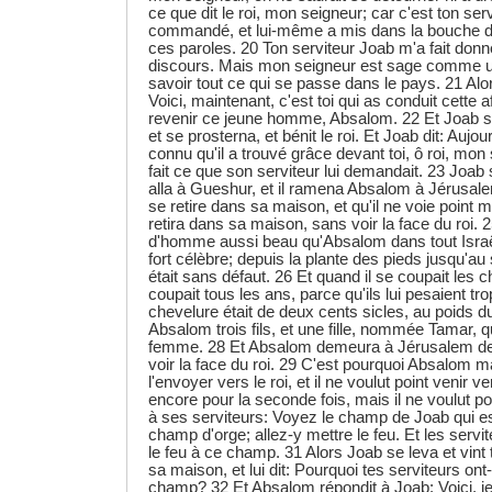
ce que dit le roi, mon seigneur; car c'est ton ser
commandé, et lui-même a mis dans la bouche de
ces paroles. 20 Ton serviteur Joab m'a fait don
discours. Mais mon seigneur est sage comme u
savoir tout ce qui se passe dans le pays. 21 Alors
Voici, maintenant, c'est toi qui as conduit cette af
revenir ce jeune homme, Absalom. 22 Et Joab se 
et se prosterna, et bénit le roi. Et Joab dit: Aujou
connu qu'il a trouvé grâce devant toi, ô roi, mon 
fait ce que son serviteur lui demandait. 23 Joab 
alla à Gueshur, et il ramena Absalom à Jérusalem.
se retire dans sa maison, et qu'il ne voie point
retira dans sa maison, sans voir la face du roi. 2
d'homme aussi beau qu'Absalom dans tout Israël
fort célèbre; depuis la plante des pieds jusqu'au 
était sans défaut. 26 Et quand il se coupait les c
coupait tous les ans, parce qu'ils lui pesaient tro
chevelure était de deux cents sicles, au poids du 
Absalom trois fils, et une fille, nommée Tamar, qu
femme. 28 Et Absalom demeura à Jérusalem deu
voir la face du roi. 29 C'est pourquoi Absalom 
l'envoyer vers le roi, et il ne voulut point venir ve
encore pour la seconde fois, mais il ne voulut poin
à ses serviteurs: Voyez le champ de Joab qui e
champ d'orge; allez-y mettre le feu. Et les serv
le feu à ce champ. 31 Alors Joab se leva et vin
sa maison, et lui dit: Pourquoi tes serviteurs ont
champ? 32 Et Absalom répondit à Joab: Voici, je 