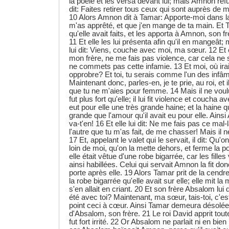
la poêle et les versa devant lui; mais Amnon refu
dit: Faites retirer tous ceux qui sont auprès de m
10 Alors Amnon dit à Tamar: Apporte-moi dans 
m'as apprêté, et que j'en mange de ta main. Et 
qu'elle avait faits, et les apporta à Amnon, son 
11 Et elle les lui présenta afin qu'il en mangeât; ma
lui dit: Viens, couche avec moi, ma sœur. 12 Et e
mon frère, ne me fais pas violence, car cela ne se
ne commets pas cette infamie. 13 Et moi, où ira
opprobre? Et toi, tu serais comme l'un des infâm
Maintenant donc, parles-en, je te prie, au roi, et
que tu ne m'aies pour femme. 14 Mais il ne voulut 
fut plus fort qu'elle; il lui fit violence et coucha
eut pour elle une très grande haine; et la haine qu'
grande que l'amour qu'il avait eu pour elle. Ainsi 
va-t'en! 16 Et elle lui dit: Ne me fais pas ce mal
l'autre que tu m'as fait, de me chasser! Mais il n
17 Et, appelant le valet qui le servait, il dit: Q
loin de moi, qu'on la mette dehors, et ferme la po
elle était vêtue d'une robe bigarrée, car les filles
ainsi habillées. Celui qui servait Amnon la fit donc
porte après elle. 19 Alors Tamar prit de la cendre
la robe bigarrée qu'elle avait sur elle; elle mit la 
s'en allait en criant. 20 Et son frère Absalom lui 
été avec toi? Maintenant, ma sœur, tais-toi, c'es
point ceci à cœur. Ainsi Tamar demeura désolé
d'Absalom, son frère. 21 Le roi David apprit tout
fut fort irrité. 22 Or Absalom ne parlait ni en bi