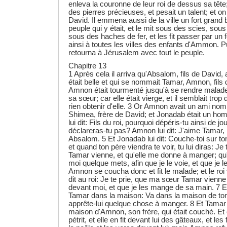
enleva la couronne de leur roi de dessus sa tête; 
des pierres précieuses, et pesait un talent; et on 
David. Il emmena aussi de la ville un fort grand buti
peuple qui y était, et le mit sous des scies, sou
sous des haches de fer, et les fit passer par un fo
ainsi à toutes les villes des enfants d'Ammon. P
retourna à Jérusalem avec tout le peuple.
Chapitre 13
1 Après cela il arriva qu'Absalom, fils de David
était belle et qui se nommait Tamar, Amnon, fils 
Amnon était tourmenté jusqu'à se rendre malad
sa sœur; car elle était vierge, et il semblait trop 
rien obtenir d'elle. 3 Or Amnon avait un ami no
Shimea, frère de David; et Jonadab était un homme
lui dit: Fils du roi, pourquoi dépéris-tu ainsi de j
déclareras-tu pas? Amnon lui dit: J'aime Tamar,
Absalom. 5 Et Jonadab lui dit: Couche-toi sur ton 
et quand ton père viendra te voir, tu lui diras: J
Tamar vienne, et qu'elle me donne à manger; qu'
moi quelque mets, afin que je le voie, et que je
Amnon se coucha donc et fit le malade; et le roi 
dit au roi: Je te prie, que ma sœur Tamar vienn
devant moi, et que je les mange de sa main. 7 E
Tamar dans la maison: Va dans la maison de ton
apprête-lui quelque chose à manger. 8 Et Tamar 
maison d'Amnon, son frère, qui était couché. Et ell
pétrit, et elle en fit devant lui des gâteaux, et les f