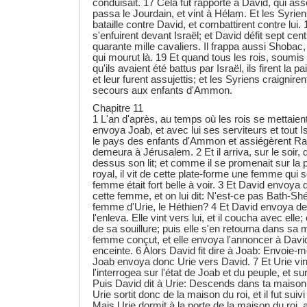
conduisait. 17 Cela fut rapporté à David, qui ass
passa le Jourdain, et vint à Hélam. Et les Syrie
bataille contre David, et combattirent contre lui.
s'enfuirent devant Israël; et David défit sept ce
quarante mille cavaliers. Il frappa aussi Shobac
qui mourut là. 19 Et quand tous les rois, soumis
qu'ils avaient été battus par Israël, ils firent la p
et leur furent assujettis; et les Syriens craignir
secours aux enfants d'Ammon.
Chapitre 11
1 L'an d'après, au temps où les rois se mettai
envoya Joab, et avec lui ses serviteurs et tout Is
le pays des enfants d'Ammon et assiégèrent R
demeura à Jérusalem. 2 Et il arriva, sur le soir,
dessus son lit; et comme il se promenait sur la 
royal, il vit de cette plate-forme une femme qui s
femme était fort belle à voir. 3 Et David envoya 
cette femme, et on lui dit: N'est-ce pas Bath-Shéb
femme d'Urie, le Héthien? 4 Et David envoya d
l'enleva. Elle vint vers lui, et il coucha avec elle;
de sa souillure; puis elle s'en retourna dans sa 
femme conçut, et elle envoya l'annoncer à David,
enceinte. 6 Alors David fit dire à Joab: Envoie-mo
Joab envoya donc Urie vers David. 7 Et Urie vint
l'interrogea sur l'état de Joab et du peuple, et sur
Puis David dit à Urie: Descends dans ta maison e
Urie sortit donc de la maison du roi, et il fut suiv
Mais Urie dormit à la porte de la maison du roi, 