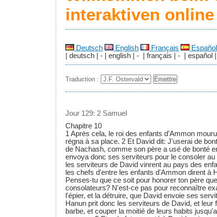
interaktiven onlin
Deutsch
English
Français
Español
| deutsch | - | english | - | français | - | español |
Traduction :
Jour 129: 2 Samuel
Chapitre 10
1 Après cela, le roi des enfants d'Ammon mourut,
régna à sa place. 2 Et David dit: J'userai de bon
de Nachash, comme son père a usé de bonté e
envoya donc ses serviteurs pour le consoler au 
les serviteurs de David vinrent au pays des en
les chefs d'entre les enfants d'Ammon dirent à 
Penses-tu que ce soit pour honorer ton père que
consolateurs? N'est-ce pas pour reconnaître exa
l'épier, et la détruire, que David envoie ses servi
Hanun prit donc les serviteurs de David, et leur fi
barbe, et couper la moitié de leurs habits jusqu'