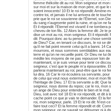
femme thékoïte dit au roi: Mon seigneur et mon roi
sur moi et sur la maison de mon père, et que le r
soient innocents! 10 Et le roi répondit: Amène-mo
contre toi, et jamais il ne lui arrivera de te toucher
prie que le roi se souvienne de l'Éternel, son Di
du sang n'augmente point la ruine, et qu'on ne fa
Et il répondit: l'Éternel est vivant! il ne tombera 
cheveu de ton fils. 12 Alors la femme dit: Je te p
dise un mot au roi, mon seigneur. Et il répondit:
dit: Pourquoi donc as-tu pensé une chose sembl
de Dieu? Car, en tenant ce discours, le roi se d
qu'il ne fait point revenir celui qu'il a banni. 14
mourrons, et nous sommes semblables aux eaux 
terre et qu'on ne recueille point. Or Dieu ne lui ôt
médite les moyens de ne pas repousser loin de lui
maintenant, si je suis venue pour tenir ce disco
seigneur, c'est que le peuple m'a épouvantée. Et 
parlerai maintenant au roi; peut-être que le roi 
lui dira. 16 Car le roi écoutera sa servante, pour 
de celui qui veut nous exterminer, moi et mon fi
l'héritage de Dieu. 17 Et ta servante a dit: Que l
seigneur, nous donne du repos; car le roi, mon
un ange de Dieu pour entendre le bien et le mal. 
Dieu, soit avec toi! 18 Et le roi répondit, et dit 
cache point ce que je vais te demander. Et la f
roi, mon seigneur, parle. 19 Et le roi dit: N'est-ce
faire tout ceci? Et la femme répondit et dit: Com
mon seigneur, on ne saurait se détourner ni à dr