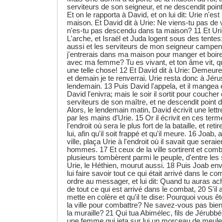
serviteurs de son seigneur, et ne descendit poi
Et on le rapporta à David, et on lui dit: Urie n'
maison. Et David dit à Urie: Ne viens-tu pas d
n'es-tu pas descendu dans ta maison? 11 Et Uri
L'arche, et Israël et Juda logent sous des tent
aussi et les serviteurs de mon seigneur campe
j'entrerais dans ma maison pour manger et boire
avec ma femme? Tu es vivant, et ton âme vit, qu
une telle chose! 12 Et David dit à Urie: Demeure 
et demain je te renverrai. Urie resta donc à Jéru
lendemain. 13 Puis David l'appela, et il mangea e
David l'enivra; mais le soir il sortit pour coucher
serviteurs de son maître, et ne descendit point
Alors, le lendemain matin, David écrivit une lett
par les mains d'Urie. 15 Or il écrivit en ces ter
l'endroit où sera le plus fort de la bataille, et re
lui, afin qu'il soit frappé et qu'il meure. 16 Joab
ville, plaça Urie à l'endroit où il savait que seraie
hommes. 17 Et ceux de la ville sortirent et comba
plusieurs tombèrent parmi le peuple, d'entre les
Urie, le Héthien, mourut aussi. 18 Puis Joab en
lui faire savoir tout ce qui était arrivé dans le co
ordre au messager, et lui dit: Quand tu auras ac
de tout ce qui est arrivé dans le combat, 20 S'il a
mette en colère et qu'il te dise: Pourquoi vous
la ville pour combattre? Ne savez-vous pas bien
la muraille? 21 Qui tua Abimélec, fils de Jérubb
une femme qui jeta sur lui un morceau de meule