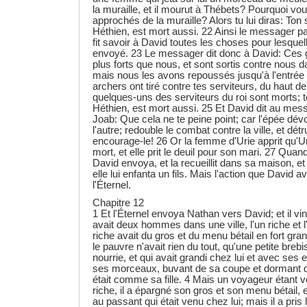
la muraille, et il mourut à Thébets? Pourquoi vo
approchés de la muraille? Alors tu lui diras: Ton s
Héthien, est mort aussi. 22 Ainsi le messager parti
fit savoir à David toutes les choses pour lesquel
envoyé. 23 Le messager dit donc à David: Ces 
plus forts que nous, et sont sortis contre nous
mais nous les avons repoussés jusqu'à l'entrée d
archers ont tiré contre tes serviteurs, du haut de 
quelques-uns des serviteurs du roi sont morts; to
Héthien, est mort aussi. 25 Et David dit au mess
Joab: Que cela ne te peine point; car l'épée dévor
l'autre; redouble le combat contre la ville, et détru
encourage-le! 26 Or la femme d'Urie apprit qu'Uri
mort, et elle prit le deuil pour son mari. 27 Quand
David envoya, et la recueillit dans sa maison, et
elle lui enfanta un fils. Mais l'action que David ava
l'Éternel.
Chapitre 12
1 Et l'Éternel envoya Nathan vers David; et il vint à 
avait deux hommes dans une ville, l'un riche et l
riche avait du gros et du menu bétail en fort g
le pauvre n'avait rien du tout, qu'une petite brebi
nourrie, et qui avait grandi chez lui et avec ses
ses morceaux, buvant de sa coupe et dormant da
était comme sa fille. 4 Mais un voyageur étant
riche, il a épargné son gros et son menu bétail, e
au passant qui était venu chez lui; mais il a pri