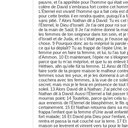
pauvre, et l'a apprêtée pour l'homme qui était ven
colère de David s'embrasa fort contre cet homme;
L'Éternel est vivant! l'homme qui a fait cela est 
pour cette brebis il en rendra quatre, puisqu'il a fa
sans pitié. 7 Alors Nathan dit à David: Tu es cet
l'Éternel, le Dieu d'Israël: Je t'ai oint pour roi sur I
de la main de Saül; 8 Je t'ai même donné la mai
les femmes de ton seigneur dans ton sein, et je 
d'Israël et de Juda, et si c'était peu, je t'eusse ajo
chose. 9 Pourquoi donc as-tu méprisé la parole d
ce qui lui déplaît? Tu as frappé de l'épée Urie, le
femme pour en faire ta femme, et lui, tu l'as tué
d'Ammon. 10 Et maintenant, l'épée ne s'éloigne
parce que tu m'as méprisé, et que tu as enlevé 
Héthien, afin qu'elle fût ta femme. 11 Ainsi dit l'Ét
faire sortir de ta propre maison le malheur contre 
femmes sous tes yeux, et je les donnerai à un de
couchera avec tes femmes, à la vue de ce soleil. 
secret; mais moi je le ferai en présence de tout I
soleil. 13 Alors David dit à Nathan: J'ai péché con
Nathan dit à David: Aussi l'Éternel a fait passer 
mourras point; 14 Toutefois, parce qu'en cela t
aux ennemis de l'Éternel de blasphémer, le fils q
certainement. 15 Et Nathan retourna dans sa mai
frappa l'enfant que la femme d'Urie avait enfanté 
fort malade; 16 Et David pria Dieu pour l'enfant, e
rentra et passa la nuit couché sur la terre. 17 E
maison se levèrent et vinrent vers lui pour le fair