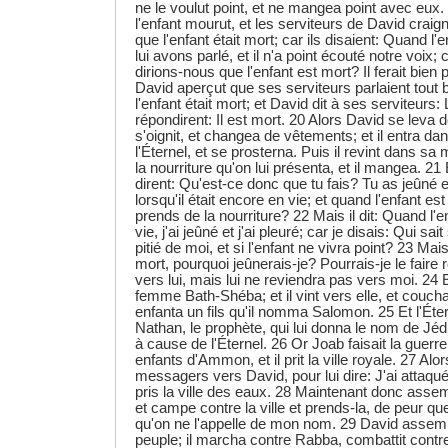
ne le voulut point, et ne mangea point avec eux.
l'enfant mourut, et les serviteurs de David craigna
que l'enfant était mort; car ils disaient: Quand l'e
lui avons parlé, et il n'a point écouté notre voix
dirions-nous que l'enfant est mort? Il ferait bien
David aperçut que ses serviteurs parlaient tout b
l'enfant était mort; et David dit à ses serviteurs: 
répondirent: Il est mort. 20 Alors David se leva d
s'oignit, et changea de vêtements; et il entra da
l'Éternel, et se prosterna. Puis il revint dans s
la nourriture qu'on lui présenta, et il mangea. 21 
dirent: Qu'est-ce donc que tu fais? Tu as jeûné et
lorsqu'il était encore en vie; et quand l'enfant est
prends de la nourriture? 22 Mais il dit: Quand l'e
vie, j'ai jeûné et j'ai pleuré; car je disais: Qui sait
pitié de moi, et si l'enfant ne vivra point? 23 Mai
mort, pourquoi jeûnerais-je? Pourrais-je le faire 
vers lui, mais lui ne reviendra pas vers moi. 24
femme Bath-Shéba; et il vint vers elle, et coucha 
enfanta un fils qu'il nomma Salomon. 25 Et l'Éter
Nathan, le prophète, qui lui donna le nom de Jédi
à cause de l'Éternel. 26 Or Joab faisait la guer
enfants d'Ammon, et il prit la ville royale. 27 A
messagers vers David, pour lui dire: J'ai attaqu
pris la ville des eaux. 28 Maintenant donc assem
et campe contre la ville et prends-la, de peur que 
qu'on ne l'appelle de mon nom. 29 David assemb
peuple; il marcha contre Rabba, combattit contre el