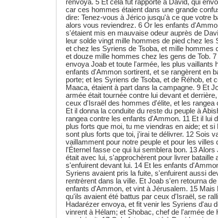
renvoya. 5 Et cela fut rapporté à David, qui env
car ces hommes étaient dans une grande confusion
dire: Tenez-vous à Jérico jusqu'à ce que votre b
alors vous reviendrez. 6 Or les enfants d'Ammon
s'étaient mis en mauvaise odeur auprès de Davi
leur solde vingt mille hommes de pied chez les
et chez les Syriens de Tsoba, et mille hommes 
et douze mille hommes chez les gens de Tob. 7 D
envoya Joab et toute l'armée, les plus vaillants
enfants d'Ammon sortirent, et se rangèrent en bat
porte; et les Syriens de Tsoba, et de Réhob, et 
Maaca, étaient à part dans la campagne. 9 Et Jo
armée était tournée contre lui devant et derrière,
ceux d'Israël des hommes d'élite, et les rangea 
Et il donna la conduite du reste du peuple à Abish
rangea contre les enfants d'Ammon. 11 Et il lui di
plus forts que moi, tu me viendras en aide; et s
sont plus forts que toi, j'irai te délivrer. 12 Sois 
vaillamment pour notre peuple et pour les villes 
l'Éternel fasse ce qui lui semblera bon. 13 Alors 
était avec lui, s'approchèrent pour livrer bataille 
s'enfuirent devant lui. 14 Et les enfants d'Ammo
Syriens avaient pris la fuite, s'enfuirent aussi de
rentrèrent dans la ville. Et Joab s'en retourna de
enfants d'Ammon, et vint à Jérusalem. 15 Mais 
qu'ils avaient été battus par ceux d'Israël, se rall
Hadarézer envoya, et fit venir les Syriens d'au de
vinrent à Hélam; et Shobac, chef de l'armée de 