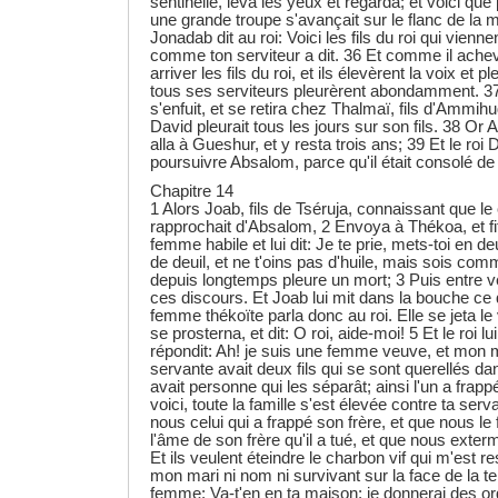
sentinelle, leva les yeux et regarda; et voici que
une grande troupe s'avançait sur le flanc de la 
Jonadab dit au roi: Voici les fils du roi qui vienne
comme ton serviteur a dit. 36 Et comme il achevai
arriver les fils du roi, et ils élevèrent la voix et p
tous ses serviteurs pleurèrent abondamment. 
s'enfuit, et se retira chez Thalmaï, fils d'Ammih
David pleurait tous les jours sur son fils. 38 Or 
alla à Gueshur, et y resta trois ans; 39 Et le roi
poursuivre Absalom, parce qu'il était consolé d
Chapitre 14
1 Alors Joab, fils de Tséruja, connaissant que le
rapprochait d'Absalom, 2 Envoya à Thékoa, et fit
femme habile et lui dit: Je te prie, mets-toi en deu
de deuil, et ne t'oins pas d'huile, mais sois c
depuis longtemps pleure un mort; 3 Puis entre vers
ces discours. Et Joab lui mit dans la bouche ce q
femme thékoïte parla donc au roi. Elle se jeta le 
se prosterna, et dit: O roi, aide-moi! 5 Et le roi lu
répondit: Ah! je suis une femme veuve, et mon ma
servante avait deux fils qui se sont querellés da
avait personne qui les séparât; ainsi l'un a frappé 
voici, toute la famille s'est élevée contre ta ser
nous celui qui a frappé son frère, et que nous le
l'âme de son frère qu'il a tué, et que nous exter
Et ils veulent éteindre le charbon vif qui m'est re
mon mari ni nom ni survivant sur la face de la terr
femme: Va-t'en en ta maison; je donnerai des ord