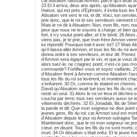
car Absalom haïssait Amnon, parce qu'il avait o
23 Et il arriva, deux ans après, qu'Absalom ayan
Hatsor, qui est près d'Éphraïm, il invita tous les f
Absalom vint vers le roi, et dit: Voici, ton servite
prie donc, que le roi et ses serviteurs viennent c
Mais le roi dit à Absalom: Non, mon fils, non; no
peur que nous ne te soyons à charge; et bien q
fort, il n'y voulut point aller; et il le bénit. 26 Alo
viens pas, je te prie, que mon frère Amnon vienn
lui répondit: Pourquoi irait-il avec toi? 27 Mais 
qu'il laissa aller Amnon, et tous les fils du roi a
donna ordre à ses serviteurs, et leur dit: Prene
d'Amnon sera égayé par le vin, et que je vous d
alors tuez-le, ne craignez point; n'est-ce pas mo
commande? Fortifiez-vous et soyez vaillants. 29
d'Absalom firent à Amnon comme Absalom l'ava
tous les fils du roi se levèrent, et montèrent ch
s'enfuirent. 30 Or, comme ils étaient en chemin, l
David qu'Absalom avait tué tous les fils du roi, et
resté un seul. 31 Alors le roi se leva et déchira
coucha par terre; tous ses serviteurs aussi se t
vêtements déchirés. 32 Et Jonadab, fils de Shime
la parole et dit: Que mon seigneur ne dise point 
jeunes gens, fils du roi; car Amnon seul est mort; 
d'Absalom depuis le jour où Amnon outragea Ta
Maintenant donc, que le roi mon seigneur ne pre
cœur, en disant: Tous les fils du roi sont morts;
mort. 34 Or Absalom s'était enfui. Et le jeune h