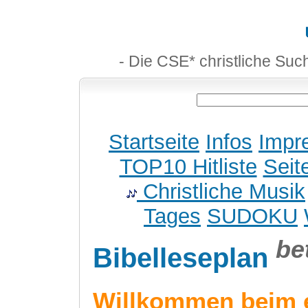
- Die CSE* christliche Suc
Startseite
Infos
Impr
TOP10 Hitliste
Seit
Christliche Musik
Tages
SUDOKU
be
Bibelleseplan
Willkommen beim 