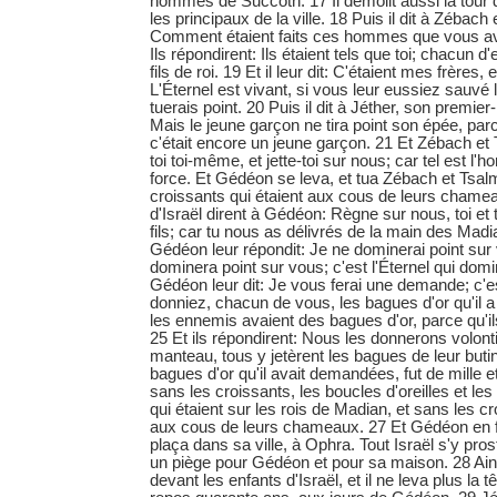
hommes de Succoth. 17 Il démolit aussi la tour d
les principaux de la ville. 18 Puis il dit à Zébach
Comment étaient faits ces hommes que vous a
Ils répondirent: Ils étaient tels que toi; chacun d'e
fils de roi. 19 Et il leur dit: C'étaient mes frère
L'Éternel est vivant, si vous leur eussiez sauvé l
tuerais point. 20 Puis il dit à Jéther, son premier-
Mais le jeune garçon ne tira point son épée, parce
c'était encore un jeune garçon. 21 Et Zébach et
toi toi-même, et jette-toi sur nous; car tel est l'
force. Et Gédéon se leva, et tua Zébach et Tsalmu
croissants qui étaient aux cous de leurs cham
d'Israël dirent à Gédéon: Règne sur nous, toi et ton
fils; car tu nous as délivrés de la main des Madi
Gédéon leur répondit: Je ne dominerai point sur 
dominera point sur vous; c'est l'Éternel qui dom
Gédéon leur dit: Je vous ferai une demande; c'
donniez, chacun de vous, les bagues d'or qu'il a
les ennemis avaient des bagues d'or, parce qu'il
25 Et ils répondirent: Nous les donnerons volont
manteau, tous y jetèrent les bagues de leur butin
bagues d'or qu'il avait demandées, fut de mille et
sans les croissants, les boucles d'oreilles et le
qui étaient sur les rois de Madian, et sans les cr
aux cous de leurs chameaux. 27 Et Gédéon en fit
plaça dans sa ville, à Ophra. Tout Israël s'y prost
un piège pour Gédéon et pour sa maison. 28 Ains
devant les enfants d'Israël, et il ne leva plus la tê