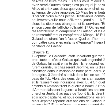
délivrés de leurs mains. 13 Mais vous m'avez 
avez servi d'autres dieux; c'est pourquoi je ne v
Allez, et criez aux dieux que vous avez choisis; 
au temps de votre angoisse. 15 Mais les enfants 
l'Éternel: Nous avons péché! Traite-nous comme
seulement veuille nous délivrer aujourd'hui. 16 Et
d'eux les dieux des étrangers, et ils servirent l'É
en son cœur de l'affliction d'Israël. 17 Or, les 
rassemblèrent, et campèrent en Galaad; et les e
se rassemblèrent et campèrent à Mitspa. 18 Et l
Galaad, se dirent l'un à l'autre: Quel est l'ho
combattre contre les enfants d'Ammon? Il sera l
habitants de Galaad.
Chapitre 11
1 Jephthé, le Galaadite, était un vaillant guerrie
prostituée; et c'était Galaad qui avait engendré
de Galaad lui avait enfanté des fils; et quand les
furent grands, ils chassèrent Jephthé, en lui disa
d'héritage dans la maison de notre père; car tu 
étrangère. 3 Jephthé s'enfuit donc loin de ses frè
pays de Tob. Alors des gens de rien s'amassère
et ils faisaient des incursions avec lui. 4 Or, qu
enfants d'Ammon firent la guerre à Israël. 5 Et
d'Ammon faisaient la guerre à Israël, les ancien
chercher Jephthé au pays de Tob. 6 Et ils dirent
sois notre capitaine, et nous combattrons les e
Mais Jephthé répondit aux anciens de Galaad: N
m'avez haï? Et ne m'avez-vous pas chassé de