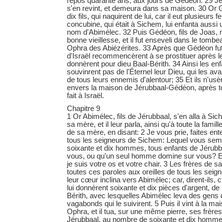
repos quarante ans, aux jours de Gédéon. 29 Jér
s'en revint, et demeura dans sa maison. 30 Or 
dix fils, qui naquirent de lui, car il eut plusieur
concubine, qui était à Sichem, lui enfanta aussi un
nom d'Abimélec. 32 Puis Gédéon, fils de Joas,
bonne vieillesse, et il fut enseveli dans le tomb
Ophra des Abiézérites. 33 Après que Gédéon fut
d'Israël recommencèrent à se prostituer après l
donnèrent pour dieu Baal-Bérith. 34 Ainsi les enf
souvinrent pas de l'Éternel leur Dieu, qui les ava
de tous leurs ennemis d'alentour; 35 Et ils n'usè
envers la maison de Jérubbaal-Gédéon, après tout
fait à Israël.
Chapitre 9
1 Or Abimélec, fils de Jérubbaal, s'en alla à Sic
sa mère, et il leur parla, ainsi qu'à toute la fami
de sa mère, en disant: 2 Je vous prie, faites en
tous les seigneurs de Sichem: Lequel vous semb
soixante et dix hommes, tous enfants de Jérubb
vous, ou qu'un seul homme domine sur vous? 
je suis votre os et votre chair. 3 Les frères de s
toutes ces paroles aux oreilles de tous les seig
leur cœur inclina vers Abimélec; car, dirent-ils, c'
lui donnèrent soixante et dix pièces d'argent, de
Bérith, avec lesquelles Abimélec leva des gens 
vagabonds qui le suivirent. 5 Puis il vint à la m
Ophra, et il tua, sur une même pierre, ses frères
Jérubbaal, au nombre de soixante et dix hommes