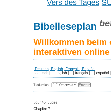
Vers des Tages
S
be
Bibelleseplan
Willkommen beim 
interaktiven onlin
Deutsch
English
Français
Español
| deutsch | - | english | - | français | - | español |
Traduction :
Jour 45: Juges
Chapitre 7