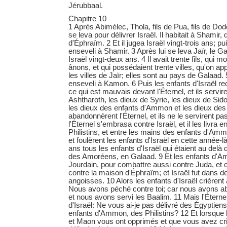
Jérubbaal.
Chapitre 10
1 Après Abimélec, Thola, fils de Pua, fils de D
se leva pour délivrer Israël. Il habitait à Shamir
d'Éphraïm. 2 Et il jugea Israël vingt-trois ans; pui
enseveli à Shamir. 3 Après lui se leva Jaïr, le Ga
Israël vingt-deux ans. 4 Il avait trente fils, qui m
ânons, et qui possédaient trente villes, qu'on ap
les villes de Jaïr; elles sont au pays de Galaad. 5
enseveli à Kamon. 6 Puis les enfants d'Israël r
ce qui est mauvais devant l'Éternel, et ils servire
Ashtharoth, les dieux de Syrie, les dieux de Sid
les dieux des enfants d'Ammon et les dieux des Ph
abandonnèrent l'Éternel, et ils ne le servirent pas
l'Éternel s'embrasa contre Israël, et il les livra 
Philistins, et entre les mains des enfants d'Am
et foulèrent les enfants d'Israël en cette année-là
ans tous les enfants d'Israël qui étaient au delà
des Amoréens, en Galaad. 9 Et les enfants d'A
Jourdain, pour combattre aussi contre Juda, et 
contre la maison d'Éphraïm; et Israël fut dans d
angoisses. 10 Alors les enfants d'Israël crièrent à
Nous avons péché contre toi; car nous avons a
et nous avons servi les Baalim. 11 Mais l'Éterne
d'Israël: Ne vous ai-je pas délivré des Égyptie
enfants d'Ammon, des Philistins? 12 Et lorsque 
et Maon vous ont opprimés et que vous avez cri