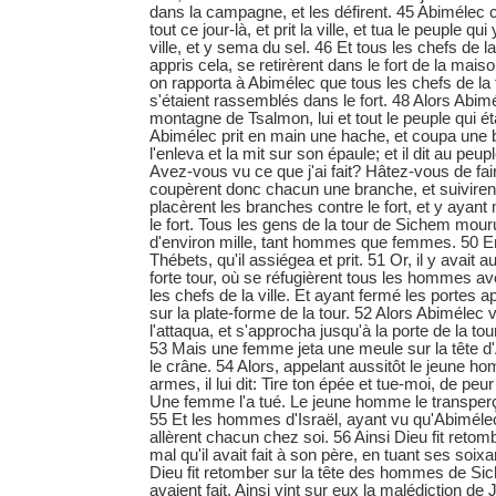
dans la campagne, et les défirent. 45 Abimélec co
tout ce jour-là, et prit la ville, et tua le peuple qui 
ville, et y sema du sel. 46 Et tous les chefs de 
appris cela, se retirèrent dans le fort de la mais
on rapporta à Abimélec que tous les chefs de la
s'étaient rassemblés dans le fort. 48 Alors Abim
montagne de Tsalmon, lui et tout le peuple qui éta
Abimélec prit en main une hache, et coupa une 
l'enleva et la mit sur son épaule; et il dit au peupl
Avez-vous vu ce que j'ai fait? Hâtez-vous de fa
coupèrent donc chacun une branche, et suivirent
placèrent les branches contre le fort, et y ayant m
le fort. Tous les gens de la tour de Sichem mour
d'environ mille, tant hommes que femmes. 50 En
Thébets, qu'il assiégea et prit. 51 Or, il y avait au
forte tour, où se réfugièrent tous les hommes a
les chefs de la ville. Et ayant fermé les portes a
sur la plate-forme de la tour. 52 Alors Abimélec vi
l'attaqua, et s'approcha jusqu'à la porte de la tou
53 Mais une femme jeta une meule sur la tête d'A
le crâne. 54 Alors, appelant aussitôt le jeune ho
armes, il lui dit: Tire ton épée et tue-moi, de peu
Une femme l'a tué. Le jeune homme le transperça
55 Et les hommes d'Israël, ayant vu qu'Abimélec
allèrent chacun chez soi. 56 Ainsi Dieu fit retom
mal qu'il avait fait à son père, en tuant ses soixa
Dieu fit retomber sur la tête des hommes de Sich
avaient fait. Ainsi vint sur eux la malédiction de 