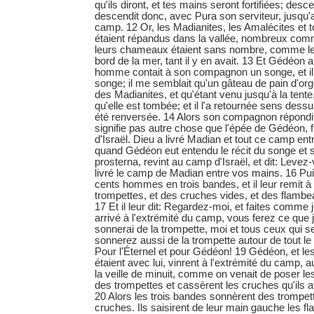
qu'ils diront, et tes mains seront fortifiées; des
descendit donc, avec Pura son serviteur, jusqu
camp. 12 Or, les Madianites, les Amalécites et tou
étaient répandus dans la vallée, nombreux comm
leurs chameaux étaient sans nombre, comme le s
bord de la mer, tant il y en avait. 13 Et Gédéon ar
homme contait à son compagnon un songe, et il dis
songe; il me semblait qu'un gâteau de pain d'org
des Madianites, et qu'étant venu jusqu'à la tente, 
qu'elle est tombée; et il l'a retournée sens dessu
été renversée. 14 Alors son compagnon répondit
signifie pas autre chose que l'épée de Gédéon,
d'Israël. Dieu a livré Madian et tout ce camp en
quand Gédéon eut entendu le récit du songe et son
prosterna, revint au camp d'Israël, et dit: Levez-
livré le camp de Madian entre vos mains. 16 Puis 
cents hommes en trois bandes, et il leur remit 
trompettes, et des cruches vides, et des flamb
17 Et il leur dit: Regardez-moi, et faites comme j
arrivé à l'extrémité du camp, vous ferez ce que j
sonnerai de la trompette, moi et tous ceux qui 
sonnerez aussi de la trompette autour de tout le
Pour l'Éternel et pour Gédéon! 19 Gédéon, et l
étaient avec lui, vinrent à l'extrémité du cam
la veille de minuit, comme on venait de poser le
des trompettes et cassèrent les cruches qu'ils a
20 Alors les trois bandes sonnèrent des trompett
cruches. Ils saisirent de leur main gauche les fl