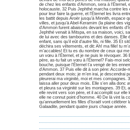
de chez les enfants d'Ammon, sera à l'Éternel, et j
holocauste. 32 Puis Jephthé marcha contre les
pour leur faire la guerre, et l'Éternel les livra ent
les battit depuis Aroër jusqu'à Minnith, espace qu
villes, et jusqu'à Abel-Keramim (la plaine des vig
d'Ammon furent abaissés devant les enfants d'
Jephthé venait à Mitspa, en sa maison, voici, sa f
de lui avec des tambourins et des danses. Elle é
enfant, sans qu'il eût d'autre fils, ni fille. 35 Et sitô
déchira ses vêtements, et dit: Ah! ma fille! tu m'
m'accables! Et tu es du nombre de ceux qui me tro
un vœu à l'Éternel, et je ne puis le révoquer. 36 E
père, as-tu fait un vœu à l'Éternel? Fais-moi selo
bouche, puisque l'Éternel t'a vengé de tes ennem
d'Ammon. 37 Puis elle dit à son père: Accorde-m
pendant deux mois; je m'en irai, je descendrai p
pleurerai ma virginité, moi et mes compagnes. 38 Et
laissa aller pour deux mois. Elle s'en alla don
et pleura sa virginité sur les montagnes. 39 Et,
elle revint vers son père, et il accomplit sur elle l
elle ne connut point d'homme. 40 De là vint la c
qu'annuellement les filles d'Israël vont célébrer la
Galaadite, pendant quatre jours chaque année.