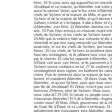
frère. 19 Si vous avez agi aujourd'hui en sincérit
Jérubbaal et sa maison, qu'Abimélec soit votre 
aussi la sienne! Sinon, que le feu sorte d'Abimél
chefs de Sichem et la maison de Millo; et que le
Sichem et de la maison de Millo, et qu'il dévore
Jotham s'enfuit et s'échappa. Il alla à Béer, et il
d'Abimélec, son frère. 22 Abimélec domina sur I
ans. 23 Puis Dieu envoya un mauvais esprit ent
chefs de Sichem; et les chefs de Sichem furent 
24 Afin que la violence faite aux soixante et dix
retombât et que leur sang retournât sur Abimélec,
avait tués, et sur les chefs de Sichem, qui l'avai
frères. 25 Les chefs de Sichem lui tendirent do
haut des montagnes, et ils pillaient tous ceux qu
par le chemin. Et cela fut rapporté à Abimélec. 26
d'Ébed, vint avec ses frères, et ils passèrent à 
Sichem eurent confiance en lui. 27 Ils sortirent
vendangèrent leurs vignes, en foulèrent les raisi
chère. Puis ils entrèrent dans la maison de leur
burent, et maudirent Abimélec. 28 Alors Gaal, fils
Abimélec, et qu'est Sichem, pour que nous serv
pas fils de Jérubbaal? Et Zébul, n'est-il pas son
hommes d'Hémor, père de Sichem. Mais nous, p
nous celui-là? 29 Oh! Si j'avais ce peuple sous 
chasserais Abimélec! Et il dit à Abimélec: Augm
contre nous! 30 Mais Zébul, gouverneur de la vill
de Gaal, fils d'Ébed, et sa colère s'embrasa. 31 
adroitement des messagers vers Abimélec, pour l