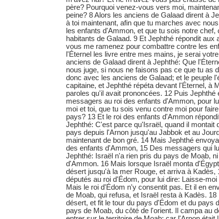
père? Pourquoi venez-vous vers moi, maintenan
peine? 8 Alors les anciens de Galaad dirent à 
à toi maintenant, afin que tu marches avec nous
les enfants d'Ammon, et que tu sois notre chef, c
habitants de Galaad. 9 Et Jephthé répondit aux 
vous me ramenez pour combattre contre les en
l'Éternel les livre entre mes mains, je serai votre
anciens de Galaad dirent à Jephthé: Que l'Étern
nous juge, si nous ne faisons pas ce que tu as di
donc avec les anciens de Galaad; et le peuple l'é
capitaine, et Jephthé répéta devant l'Éternel, à M
paroles qu'il avait prononcées. 12 Puis Jephthé
messagers au roi des enfants d'Ammon, pour lui d
moi et toi, que tu sois venu contre moi pour fai
pays? 13 Et le roi des enfants d'Ammon répond
Jephthé: C'est parce qu'Israël, quand il montait
pays depuis l'Arnon jusqu'au Jabbok et au Jour
maintenant de bon gré. 14 Mais Jephthé envoya
des enfants d'Ammon, 15 Des messagers qui lui d
Jephthé: Israël n'a rien pris du pays de Moab, n
d'Ammon. 16 Mais lorsque Israël monta d'Égypte
désert jusqu'à la mer Rouge, et arriva à Kadès,
députés au roi d'Édom, pour lui dire: Laisse-moi
Mais le roi d'Édom n'y consentit pas. Et il en 
de Moab, qui refusa, et Israël resta à Kadès. 18 
désert, et fit le tour du pays d'Édom et du pays 
pays de Moab, du côté de l'orient. Il campa au d
entrer sur le territoire de Moab; car l'Arnon était