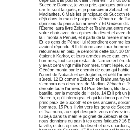
cependant ils poursuivaient l'ennemi. 5 Il dit do
Succoth: Donnez, je vous prie, quelques pains a
car ils sont fatigués; et je poursuivrai Zébach e
Madianites. 6 Mais les principaux de Succoth ré
déjà dans ta main le poignet de Zébach et de T
donnions du pain à ton armée? 7 Et Gédéon dit:
l'Éternel aura livré Zébach et Tsalmuna entre me
votre chair avec des épines du désert et avec d
là il monta à Pénuël, et il parla de la même man
Et les gens de Pénuël lui répondirent comme le
avaient répondu. 9 Il dit donc aussi aux homme
retournerai en paix, je démolirai cette tour. 10 
étaient à Karkor, et leurs armées avec eux, envi
hommes, tout ce qui restait de l'armée entière des 
y avait cent vingt mille hommes, tirant l'épée, qu
Gédéon monta par le chemin de ceux qui habiten
l'orient de Nobach et de Jogbéha, et défit l'armé
sûreté. 12 Et comme Zébach et Tsalmuna fuyaient, 
s'empara des deux rois de Madian, Zébach et T
déroute toute l'armée. 13 Puis Gédéon, fils de Jo
bataille, par la montée de Hérès. 14 Et il prit un
Succoth, qu'il interrogea, et qui lui donna par éc
principaux de Succoth et de ses anciens, soixan
hommes. 15 Puis il vint vers les gens de Succoth
et Tsalmuna, au sujet desquels vous m'avez insu
tu déjà dans ta main le poignet de Zébach et de
nous donnions du pain à tes gens fatigués? 16 Et 
la ville, et des épines du désert et des chardons, 