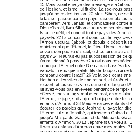
19 Mais Israël envoya des messagers à Sihon, 
de Hesbon, et Israël lui fit dire: Laisse-nous pas
jusqu'à notre destination. 20 Mais Sihon, ne se fi
le laisser passer par son pays, rassembla tout s
campèrent vers Jahats, et combattirent contre Isr
Dieu d'Israël, livra Sihon et tout son peuple entre
Israël le défit, et conquit tout le pays des Amoré
pays-là. 22 Ils conquirent donc tout le pays de
l'Arnon jusqu'au Jabbok, et depuis le désert jus
maintenant que l'Éternel, le Dieu d'Israël, a ch
devant son peuple d'Israël, est-ce toi qui aurais
pays? 24 N'aurais-tu pas la possession de ce 
t'aurait donné à posséder? Ainsi nous posséder
ceux que l'Éternel notre Dieu aura chassés deva
vaux-tu mieux que Balak, fils de Tsippor, roi de 
combattu contre Israël? 26 Voilà trois cents ans 
Hesbon et les villes de son ressort, et Aroër et l
ressort, et toutes les villes qui sont le long de l
lui avez-vous pas enlevées pendant ce temps-là?
offensé, mais tu agis mal avec moi, en me faisa
l'Éternel, le juge, soit aujourd'hui juge entre les e
enfants d'Ammon! 28 Mais le roi des enfants d'
écouter les paroles que Jephthé lui avait fait dire
l'Éternel fut sur Jephthé, qui traversa Galaad e
jusqu'à Mitspa de Galaad, et de Mitspa de Galaa
enfants d'Ammon. 30 Et Jephthé fit un vœu à l'Éte
livres les enfants d'Ammon entre mes mains, 31 
devant de moi des portes de ma maison, quand j