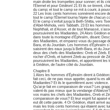
main droite les trompettes pour sonner; et ils cr
l'Éternel et pour Gédéon! 21 Et ils se tinrent, c
du camp; et tout le camp se mit à courir, à pousse
22 Les trois cents hommes sonnèrent encore de
tout le camp l'Éternel tourna l'épée de chacun
Et le camp s'enfuit jusqu'à Beth-Shitta, vers Tse
d'Abel-Mehola, vers Tabbath. 23 Et les hommes 
Nephthali, et d'Asser, et de tout Manassé, s'ass
poursuivirent les Madianites. 24 Alors Gédéon
dans toute la montagne d'Éphraïm, disant: Desc
des Madianites, et emparez-vous du passage de
Bara, et du Jourdain. Les hommes d'Éphraïm s
saisirent des eaux jusqu'à Beth-Bara, et du Jourda
deux des chefs des Madianites: Oreb et Zéeb. Et
rocher d'Oreb, et tuèrent Zéeb au pressoir de Zé
poursuivirent les Madianites, et apportèrent les
à Gédéon, de l'autre côté du Jourdain.
Chapitre 8
1 Alors les hommes d'Éphraïm dirent à Gédéon:
fait ceci, de ne pas nous appeler, quand tu es all
Madianites? Et ils le querellèrent avec violence. 2
Qu'ai-je fait en comparaison de vous? Les grap
valent-ils pas mieux que la vendange d'Abiézer? 
vos mains les chefs des Madianites, Oreb et Zée
comparaison de vous? Et leur esprit fut apaisé en
eut dit cette parole. 4 Or Gédéon, étant arrivé a
mais les trois cents hommes qui étaient avec lui,