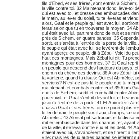
fils d'Ébed, et ses frères, sont entrés à Sichem; e
la ville contre toi. 32 Maintenant donc, lève-toi de
qui est avec toi, et dresse des embuscades da
le matin, au lever du soleil, tu te lèveras et viend
alors, Gaal et le peuple qui est avec lui, sortiront 
feras selon que tu en trouveras le moyen. 34 Abi
qui était avec lui, partirent donc de nuit et se 
près de Sichem, en quatre bandes. 35 Cependant
sortit, et s'arrêta à l'entrée de la porte de la vill
le peuple qui était avec lui, se levèrent de l'em
ayant aperçu ce peuple, dit à Zébul: Voici du pe
haut des montagnes. Mais Zébul lui dit: Tu pren
montagnes pour des hommes. 37 Et Gaal reprit la 
un peuple qui descend des hauteurs du pays, et 
chemin du chêne des devins. 38 Alors Zébul lui 
ta vanterie, quand tu disais: Qui est Abimélec, 
servions? N'est-ce pas là le peuple que tu mépr
maintenant, et combats contre eux! 39 Alors Gaa
chefs de Sichem, sortit et combattit contre Abim
poursuivit, et Gaal s'enfuit devant lui, et beauc
jusqu'à l'entrée de la porte. 41 Et Abimélec s'ar
chassa Gaal et ses frères, qui ne purent plus r
le lendemain le peuple sortit aux champs, ce qui 
Abimélec. 43 Alors il prit sa troupe, et la divisa 
mit en embuscade dans les champs; et, ayant vu
de la ville, il se leva contre eux et les défit. 44 
étaient avec lui, s'avancèrent, et se tinrent à l'en
ville; mais les deux autres bandes se jetèrent su