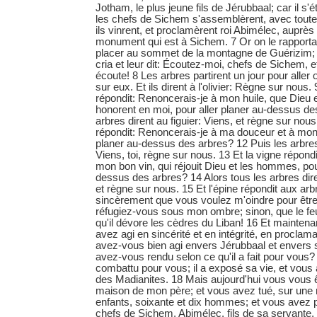
Jotham, le plus jeune fils de Jérubbaal; car il s'é
les chefs de Sichem s'assemblèrent, avec toute 
ils vinrent, et proclamèrent roi Abimélec, auprè
monument qui est à Sichem. 7 Or on le rapporta à
placer au sommet de la montagne de Guérizim; et,
cria et leur dit: Écoutez-moi, chefs de Sichem, 
écoute! 8 Les arbres partirent un jour pour aller 
sur eux. Et ils dirent à l'olivier: Règne sur nous. 9
répondit: Renoncerais-je à mon huile, que Dieu
honorent en moi, pour aller planer au-dessus de
arbres dirent au figuier: Viens, et règne sur nous.
répondit: Renoncerais-je à ma douceur et à mon b
planer au-dessus des arbres? 12 Puis les arbres 
Viens, toi, règne sur nous. 13 Et la vigne répond
mon bon vin, qui réjouit Dieu et les hommes, pou
dessus des arbres? 14 Alors tous les arbres diren
et règne sur nous. 15 Et l'épine répondit aux arbr
sincèrement que vous voulez m'oindre pour être 
réfugiez-vous sous mon ombre; sinon, que le feu 
qu'il dévore les cèdres du Liban! 16 Et maintena
avez agi en sincérité et en intégrité, en proclam
avez-vous bien agi envers Jérubbaal et envers 
avez-vous rendu selon ce qu'il a fait pour vous
combattu pour vous; il a exposé sa vie, et vous 
des Madianites. 18 Mais aujourd'hui vous vous ê
maison de mon père; et vous avez tué, sur une
enfants, soixante et dix hommes; et vous avez p
chefs de Sichem, Abimélec, fils de sa servante, p