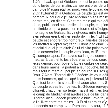
1 Jérubbaal, qui est Gédéon, et tout le peuple qui 
donc levés de bon matin, campèrent près de la f
camp de Madian était au nord, vers le coteau de
2 Or, l'Éternel dit à Gédéon: Le peuple qui est ave
nombreux pour que je livre Madian en ses mains; I
contre moi, en disant: C'est ma main qui m'a dél
donc, publie ceci aux oreilles du peuple, et qu'on
est timide et qui a peur, s'en retourne et s'éloign
montagne de Galaad. Et vingt-deux mille homme
s'en retournèrent, et il en resta dix mille. 4 Et l'
peuple est encore trop nombreux; fais-les descen
les mettrai à l'épreuve; et celui dont je te dirai: Ce
et celui duquel je te dirai: Celui-ci n'ira point avec t
donc descendre le peuple vers l'eau, et l'Éternel
Quiconque lapera l'eau avec sa langue, comme le
mettras à part; et tu les sépareras de tous ceux
leurs genoux pour boire. 6 Et le nombre de ceux 
dans leurs mains, la portant à leur bouche, fut 
mais tout le reste du peuple se courba sur ses 
l'eau. 7 Alors l'Éternel dit à Gédéon: Je vous déli
cents hommes, qui ont lapé l'eau, et je livrerai 
Que tout le peuple s'en aille, chacun chez soi. 
du peuple et ses trompettes. Et Gédéon renvo
d'Israël, chacun en sa tente, mais il retint les t
le camp de Madian était au-dessous de lui, dans 
l'Éternel dit à Gédéon pendant la nuit: Lève-toi
je l'ai livré entre tes mains. 10 Et si tu crains d
descends au camp avec Pura ton serviteur, 11 E