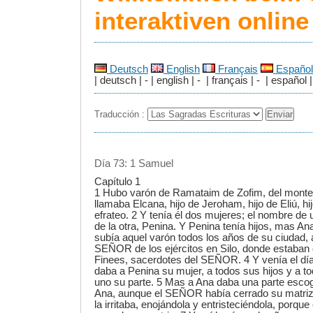
interaktiven onlin
Deutsch
English
Français
Español
| deutsch | - | english | - | français | - | español |
Traducción :
Día 73: 1 Samuel
Capítulo 1
1 Hubo varón de Ramataim de Zofim, del monte 
llamaba Elcana, hijo de Jeroham, hijo de Eliú, hij
efrateo. 2 Y tenía él dos mujeres; el nombre de
de la otra, Penina. Y Penina tenía hijos, mas Ana
subía aquel varón todos los años de su ciudad, a
SEÑOR de los ejércitos en Silo, donde estaban d
Finees, sacerdotes del SEÑOR. 4 Y venía el día,
daba a Penina su mujer, a todos sus hijos y a to
uno su parte. 5 Mas a Ana daba una parte esco
Ana, aunque el SEÑOR había cerrado su matriz
la irritaba, enojándola y entristeciéndola, porq