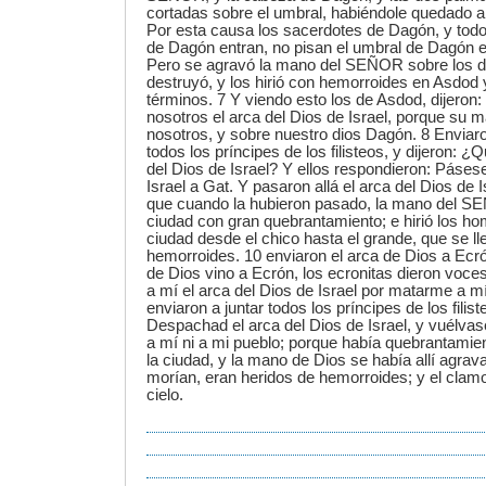
cortadas sobre el umbral, habiéndole quedado 
Por esta causa los sacerdotes de Dagón, y todo
de Dagón entran, no pisan el umbral de Dagón e
Pero se agravó la mano del SEÑOR sobre los d
destruyó, y los hirió con hemorroides en Asdod 
términos. 7 Y viendo esto los de Asdod, dijeron
nosotros el arca del Dios de Israel, porque su 
nosotros, y sobre nuestro dios Dagón. 8 Enviaron
todos los príncipes de los filisteos, y dijeron: 
del Dios de Israel? Y ellos respondieron: Pásese
Israel a Gat. Y pasaron allá el arca del Dios de 
que cuando la hubieron pasado, la mano del SE
ciudad con gran quebrantamiento; e hirió los ho
ciudad desde el chico hasta el grande, que se l
hemorroides. 10 enviaron el arca de Dios a Ecr
de Dios vino a Ecrón, los ecronitas dieron voc
a mí el arca del Dios de Israel por matarme a mí
enviaron a juntar todos los príncipes de los filist
Despachad el arca del Dios de Israel, y vuélvas
a mí ni a mi pueblo; porque había quebrantamie
la ciudad, y la mano de Dios se había allí agrav
morían, eran heridos de hemorroides; y el clamo
cielo.