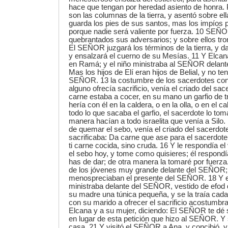
hace que tengan por heredad asiento de honra
son las columnas de la tierra, y asentó sobre el
guarda los pies de sus santos, mas los impíos p
porque nadie será valiente por fuerza. 10 SEÑ
quebrantados sus adversarios; y sobre ellos tro
El SEÑOR juzgará los términos de la tierra, y da
y ensalzará el cuerno de su Mesías. 11 Y Elcan
en Ramá; y el niño ministraba al SEÑOR delante
Mas los hijos de Elí eran hijos de Belial, y no t
SEÑOR. 13 la costumbre de los sacerdotes con 
alguno ofrecía sacrificio, venía el criado del sac
carne estaba a cocer, en su mano un garfio de 
hería con él en la caldera, o en la olla, o en el ca
todo lo que sacaba el garfio, el sacerdote lo to
manera hacían a todo israelita que venía a Silo
de quemar el sebo, venía el criado del sacerdote
sacrificaba: Da carne que ase para el sacerdot
ti carne cocida, sino cruda. 16 Y le respondía 
el sebo hoy, y tome como quisieres; él respondí
has de dar; de otra manera la tomaré por fuerza.
de los jóvenes muy grande delante del SEÑOR;
menospreciaban el presente del SEÑOR. 18 Y e
ministraba delante del SEÑOR, vestido de efod d
su madre una túnica pequeña, y se la traía cad
con su marido a ofrecer el sacrificio acostumbra
Elcana y a su mujer, diciendo: El SEÑOR te dé 
en lugar de esta petición que hizo al SEÑOR. Y 
casa. 21 Y visitó el SEÑOR a Ana, y concibió, y d