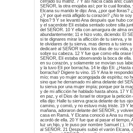
cerrado su matriz. 7 Y así hacía cada año; cuan
SEÑOR, la otra enojaba así; por lo cual lloraba,
Elcana su marido le dijo: Ana, ¿por qué lloras
¿Y por qué está afligido tu corazón? ¿No te soy
hijos? 9 Y se levantó Ana después que hubo com
y el sacerdote Elí estaba sentado sobre silla junt
del SEÑOR. 10 Y ella con amargura de alma or
abundantemente; 11 e hizo voto, diciendo: El S
si te dignares mirar la aflicción de tu sierva, y 
te olvidares de tu sierva, mas dieres a tu sierva
dedicaré al SEÑOR todos los días de su vida, y
sobre su cabeza. 12 Y fue que como ella orase 
SEÑOR, Elí estaba observando la boca de ella
en su corazón, y solamente se movían sus labio
y la tuvo Elí por borracha. 14 le dijo Elí: ¿Hast
borracha? Digiere tu vino. 15 Y Ana le respondió
mío; mas yo mujer acongojada de espíritu; no he
sino que he derramado mi alma delante del SE
tu sierva por una mujer impía; porque por la ma
y de mi aflicción he hablado hasta ahora. 17 Y El
en paz, y el Dios de Israel te otorgue la petició
ella dijo: Halle tu sierva gracia delante de tus oj
camino, y comió, y no estuvo más triste. 19 Y 
mañana, adoraron delante del SEÑOR, y volviero
casa en Ramá. Y Elcana conoció a Ana su muj
acordó de ella. 20 Y fue que al pasar el tiempo, 
luz un hijo, y le puso por nombre Samuel ( ), :
al SEÑOR. 21 Después subió el varón Elcana, co