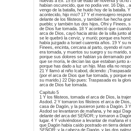
nuevas a Elí. 15 Elí de edad de noventa y ocho 
habían oscurecido, que no podía ver. 16 Dijo, , a
vengo de la batalla, he huido hoy de la batalla. 
acontecido, hijo mío? 17 Y el mensajero respondi
delante de los filisteos, y también fue hecha gr
pueblo; y también tus dos hijos, Ofni y Finees, 
de Dios fue tomada. 18 Y aconteció que cuando 
arca de Dios, cayó hacia atrás de la silla junto al
se le quebró la cerviz, y murió; porque era hom
había juzgado a Israel cuarenta años. 19 Y su n
Finees, encinta, cercana al parto, oyendo el rum
era tomada, y muertos su suegro y su marido, s
porque sus dolores se habían ya derramado por 
que se moría, le decían las que estaban junto a 
porque has dado a luz un hijo. Mas ella no respo
21 Y llamó al niño Icabod, diciendo: ¡Traspasada 
(por el arca de Dios que fue tomada, y porque e
su marido.) 22 Dijo pues: Traspasada es la gloria
arca de Dios fue tomada.
Capítulo 5
1 Y los filisteos, tomada el arca de Dios, la tra
Asdod. 2 Y tomaron los filisteos el arca de Dios,
casa de Dagón, y la pusieron junto a Dagón. 3 Y 
Asdod se levantaron de mañana, y he aquí Dagó
delante del arca del SEÑOR; y tomaron a Dagón,
lugar. 4 Y volviéndose a levantar de mañana el s
que Dagón había caído postrado en tierra delant
SEÑOR; y la cabeza de Dagón, y las dos palm