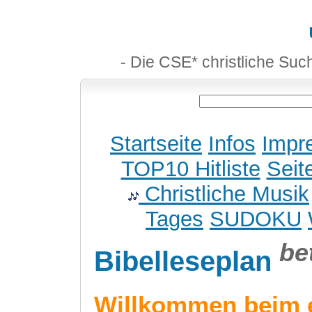
- Die CSE* christliche Suc
Startseite
Infos
Impr
TOP10 Hitliste
Seit
Christliche Musik
Tages
SUDOKU
be
Bibelleseplan
Willkommen beim 