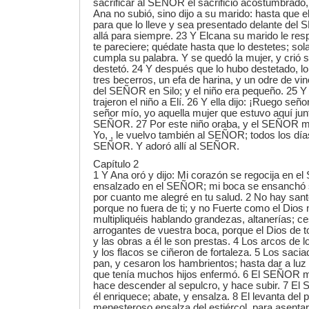
sacrificar al SEÑOR el sacrificio acostumbrado
Ana no subió, sino dijo a su marido: hasta que e
para que lo lleve y sea presentado delante del
allá para siempre. 23 Y Elcana su marido le res
te pareciere; quédate hasta que lo destetes; 
cumpla su palabra. Y se quedó la mujer, y crió s
destetó. 24 Y después que lo hubo destetado, lo
tres becerros, un efa de harina, y un odre de vino
del SEÑOR en Silo; y el niño era pequeño. 25 Y
trajeron el niño a Elí. 26 Y ella dijo: ¡Ruego seño
señor mío, yo aquella mujer que estuvo aquí junt
SEÑOR. 27 Por este niño oraba, y el SEÑOR me 
Yo, , le vuelvo también al SEÑOR; todos los días
SEÑOR. Y adoró allí al SEÑOR.
Capítulo 2
1 Y Ana oró y dijo: Mi corazón se regocija en 
ensalzado en el SEÑOR; mi boca se ensanchó 
por cuanto me alegré en tu salud. 2 No hay sa
porque no fuera de ti; y no Fuerte como el Dios 
multipliquéis hablando grandezas, altanerías; c
arrogantes de vuestra boca, porque el Dios de
y las obras a él le son prestas. 4 Los arcos de 
y los flacos se ciñeron de fortaleza. 5 Los sacia
pan, y cesaron los hambrientos; hasta dar a luz si
que tenía muchos hijos enfermó. 6 El SEÑOR mat
hace descender al sepulcro, y hace subir. 7 E
él enriquece; abate, y ensalza. 8 El levanta del p
menesteroso ensalza del estiércol, para asentarl