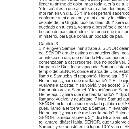
llenar tu ánimo de dolor; mas toda la cría de tu 
Y te señal esto que acontecerá a tus dos hijos,
morirán en un día. 35 Y me despertaré sacerdote
conforme a mi corazón y a mi alma; y le edifica
delante de mi Ungido todo los días. 36 Y será q
quedado en tu casa, vendrá a postrársele por un
bocado de pan, diciéndole: Te ruego que me con
ministerio, para que coma un bocado de pan.
Capítulo 3
1 Y el joven Samuel ministraba al SEÑOR delante
del SEÑOR era de estima en aquellos días; no v
aconteció un día, que estando Elí acostado en 
comenzaban a oscurecerse, que no podía ver, 3
lámpara de Dios fuese apagada, Samuel estaba
templo del SEÑOR, donde el arca de Dios esta
llamó a Samuel; y él respondió: Heme aquí. 5 Y c
Heme aquí; ¿para qué me llamaste? Y Elí le dijo
vuélvete a acostar. Y se volvió, y se acostó. 6
llamar otra vez a Samuel. Y levantándose Samuel 
Heme aquí; ¿para qué me has llamado? Y dijo: H
llamado; vuelve, y acuéstate. 7 Mas Samuel aún
SEÑOR, ni le había sido revelada palabra del
pues, llamó la tercera vez a Samuel. Y levantándo
Heme aquí; ¿para qué me has llamado? Entonces
SEÑOR llamaba al joven. 9 Y dijo Elí a Samuel: 
te llamare, dirás: Habla, SEÑOR, que tu siervo 
Samuel, y se acostó en su lugar. 10 Y vino el 