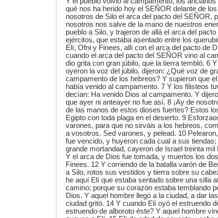
Y el pueblo volvió al campamento, los ancianos d
qué nos ha herido hoy el SEÑOR delante de los 
nosotros de Silo el arca del pacto del SEÑOR, p
nosotros nos salve de la mano de nuestros enem
pueblo a Silo, y trajeron de allá el arca del pac
ejércitos, que estaba asentado entre los querubi
Elí, Ofni y Finees, allí con el arca del pacto de 
cuando el arca del pacto del SEÑOR vino al ca
dio grita con gran júbilo, que la tierra tembló. 6 Y
oyeron la voz del júbilo, dijeron: ¿Qué voz de gra
campamento de los hebreos? Y supieron que e
había venido al campamento. 7 Y los filisteos t
decían: Ha venido Dios al campamento. Y dijero
que ayer ni anteayer no fue así. 8 ¡Ay de nosotr
de las manos de estos dioses fuertes? Estos los
Egipto con toda plaga en el desierto. 9 Esforzaos
varones, para que no sirváis a los hebreos, com
a vosotros. Sed varones, y pelead. 10 Pelearon, , 
fue vencido, y huyeron cada cual a sus tiendas
grande mortandad, cayeron de Israel treinta mil
Y el arca de Dios fue tomada, y muertos los dos 
Finees. 12 Y corriendo de la batalla varón de Be
a Silo, rotos sus vestidos y tierra sobre su cabe
he aquí Elí que estaba sentado sobre una silla a
camino; porque su corazón estaba temblando po
Dios. Y aquel hombre llegó a la ciudad, a dar la
ciudad gritó. 14 Y cuando Elí oyó el estruendo de
estruendo de alboroto éste? Y aquel hombre vino