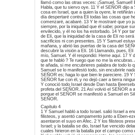
llamó como las otras veces: ¡Samuel, Samuel! 
Habla, que tu siervo oye. 11 Y el SEÑOR dijo a
cosa en Israel, que a quien la oyere, le retiñirá
día despertaré contra Elí todas las cosas que h
comenzaré, acabaré. 13 Y le mostraré que yo j
siempre, por la iniquidad que él sabe; porque su
envilecido, y él no los ha estorbado. 14 Y por ta
de Elí, que la iniquidad de la casa de Elí no ser
sacrificios ni con presentes. 15 Y Samuel estuv
mañana, y abrió las puertas de la casa del S
descubrir la visión a Elí. 16 Llamando, pues, Elí 
mío, Samuel. Y él respondió: Heme aquí. 17 Y d
que te habló ? Te ruego que no me la encubras. 
te añada, si me encubrieres palabra de todo lo q
Samuel se lo manifestó todo, sin encubrirle nada
SEÑOR es; haga lo que bien le pareciere. 19 Y 
SEÑOR fue con él, y no dejó caer a tierra ningu
Y conoció todo Israel desde Dan hasta Beerseba
profeta del SEÑOR. 21 Así volvió el SEÑOR a a
porque el SEÑOR se manifestó a Samuel en Silo
SEÑOR.
Capítulo 4
1 Y Samuel habló a todo Israel. salió Israel a enc
filisteos, y asentó campamento junto a Eben-ezer 
asentaron el suyo en Afec. 2 Y los filisteos prese
Israel; y la batalla se dio, Israel fue vencido delan
cuales hirieron en la batalla por el campo como