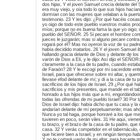
dos hijas. Y el joven Samuel crecía delante de
era muy viejo, y oía todo lo que sus hijos hacía
dormían con las mujeres que velaban a la puerta
testimonio. 23 Y les dijo: ¿Por qué hacéis cos
yo oigo de todo este pueblo vuestros malos proc
míos; porque no es buena fama la que yo oigo; 
pueblo del SEÑOR. 25 Si pecare el hombre cont
jueces le juzgarán; mas si alguno pecare cont
rogará por él? Mas no oyeron la voz de su pad
había decidido matarlos. 26 Y el joven Samuel i
hallando gracia delante de Dios y delante de lo
varón de Dios a Elí, y le dijo: Así dijo el SEÑ
claramente a la casa de tu padre, cuando estab
de Faraón? 28 Y le escogí por mi sacerdote entr
Israel, para que ofreciese sobre mi altar, y que
llevase efod delante de mí; y di a la casa de tu 
sacrificios de los hijos de Israel. 29 ¿Por qué h
sacrificios y mis presentes, que mandé en el ta
honrado a tus hijos más que a mí, engordándoos 
todas las ofrendas de mi pueblo Israel? 30 Por 
Dios de Israel dijo: había dicho que tu casa y la
andarían delante de mí perpetuamente; mas ah
Nunca yo tal haga, porque honraré a los que me
tuvieren en poco, serán viles. 31 He aquí, viene
tu brazo, y el brazo de la casa de tu padre, que 
casa. 32 Y verás competidor en el tabernáculo,
que hiciere bien a Israel; y en ningún tiempo hab
Y no te cortaré varón de mi altar, para hacerte m