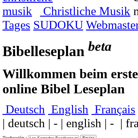
Christliche Musik
Tages
SUDOKU
Webmaster
beta
Bibelleseplan
Willkommen beim ersten
online Bibel Leseplan
Deutsch
English
Français
| deutsch | - | english | - | fr
Traducción :