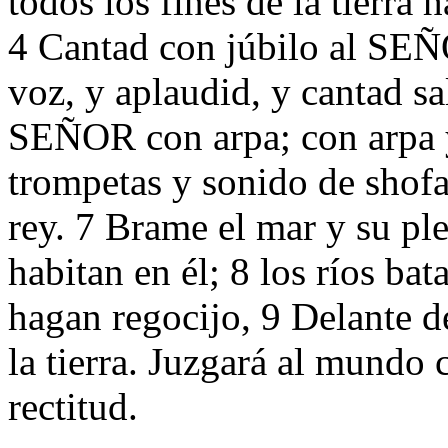
todos los fines de la tierra 
4 Cantad con júbilo al SEÑO
voz, y aplaudid, y cantad s
SEÑOR con arpa; con arpa y
trompetas y sonido de shofa
rey. 7 Brame el mar y su pl
habitan en él; 8 los ríos ba
hagan regocijo, 9 Delante 
la tierra. Juzgará al mundo 
rectitud.