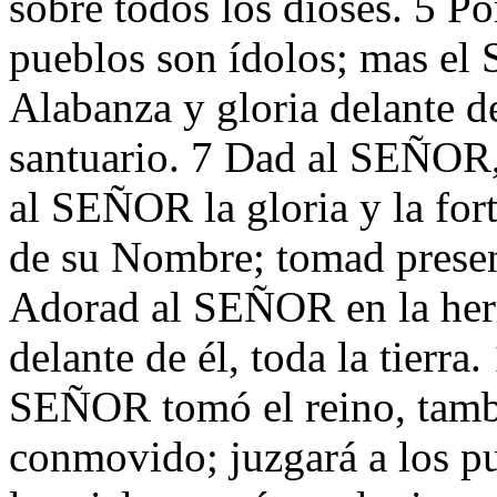
sobre todos los dioses. 5 Po
pueblos son ídolos; mas el 
Alabanza y gloria delante de
santuario. 7 Dad al SEÑOR, 
al SEÑOR la gloria y la fo
de su Nombre; tomad present
Adorad al SEÑOR en la herm
delante de él, toda la tierra
SEÑOR tomó el reino, tamb
conmovido; juzgará a los pu