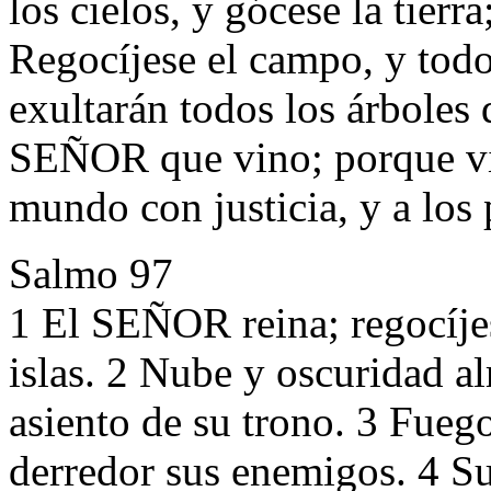
los cielos, y gócese la tierr
Regocíjese el campo, y todo
exultarán todos los árboles 
SEÑOR que vino; porque vino
mundo con justicia, y a los
Salmo 97
1 El SEÑOR reina; regocíjes
islas. 2 Nube y oscuridad alr
asiento de su trono. 3 Fuego
derredor sus enemigos. 4 S