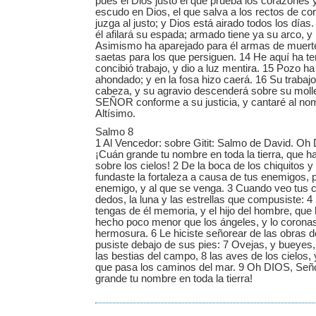
pues el Dios justo el que prueba los corazones y
escudo en Dios, el que salva a los rectos de co
juzga al justo; y Dios está airado todos los días.
él afilará su espada; armado tiene ya su arco, y
Asimismo ha aparejado para él armas de muerte
saetas para los que persiguen. 14 He aquí ha ten
concibió trabajo, y dio a luz mentira. 15 Pozo ha
ahondado; y en la fosa hizo caerá. 16 Su trabaj
cabeza, y su agravio descenderá sobre su molle
SEÑOR conforme a su justicia, y cantaré al n
Altísimo.
Salmo 8
1 Al Vencedor: sobre Gitit: Salmo de David. Oh
¡Cuán grande tu nombre en toda la tierra, que h
sobre los cielos! 2 De la boca de los chiquitos
fundaste la fortaleza a causa de tus enemigos, 
enemigo, y al que se venga. 3 Cuando veo tus ci
dedos, la luna y las estrellas que compusiste: 
tengas de él memoria, y el hijo del hombre, que 
hecho poco menor que los ángeles, y lo coronast
hermosura. 6 Le hiciste señorear de las obras d
pusiste debajo de sus pies: 7 Ovejas, y bueyes,
las bestias del campo, 8 las aves de los cielos, 
que pasa los caminos del mar. 9 Oh DIOS, Seño
grande tu nombre en toda la tierra!