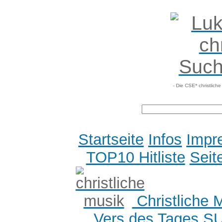
- Die CSE* christlich
Startseite
Infos
Impr
TOP10 Hitliste
Seit
Christliche 
Vers des Tages
S