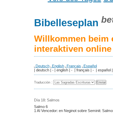
be
Bibelleseplan
Willkommen beim 
interaktiven onlin
Deutsch
English
Français
Español
| deutsch | - | english | - | français | - | español |
Traducción :
Día 18: Salmos
Salmo 6
1 Al Vencedor: en Neginot sobre Seminit: Sal