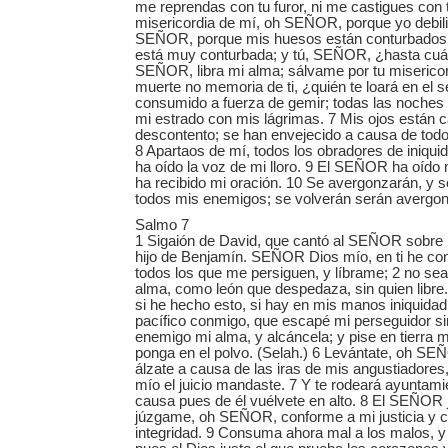
me reprendas con tu furor, ni me castigues con t
misericordia de mí, oh SEÑOR, porque yo debil
SEÑOR, porque mis huesos están conturbados
está muy conturbada; y tú, SEÑOR, ¿hasta cuá
SEÑOR, libra mi alma; sálvame por tu misericor
muerte no memoria de ti, ¿quién te loará en el
consumido a fuerza de gemir; todas las noches 
mi estrado con mis lágrimas. 7 Mis ojos están 
descontento; se han envejecido a causa de tod
8 Apartaos de mí, todos los obradores de iniqu
ha oído la voz de mi lloro. 9 El SEÑOR ha oíd
ha recibido mi oración. 10 Se avergonzarán, y 
todos mis enemigos; se volverán serán avergon
Salmo 7
1 Sigaión de David, que cantó al SEÑOR sobre 
hijo de Benjamín. SEÑOR Dios mío, en ti he co
todos los que me persiguen, y líbrame; 2 no se
alma, como león que despedaza, sin quien libr
si he hecho esto, si hay en mis manos iniquidad;
pacífico conmigo, que escapé mi perseguidor si
enemigo mi alma, y alcáncela; y pise en tierra m
ponga en el polvo. (Selah.) 6 Levántate, oh SEÑ
álzate a causa de las iras de mis angustiadores,
mío el juicio mandaste. 7 Y te rodeará ayuntami
causa pues de él vuélvete en alto. 8 El SEÑOR 
júzgame, oh SEÑOR, conforme a mi justicia y 
integridad. 9 Consuma ahora mal a los malos, y 