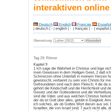
interaktiven onlin
Deutsch
English
Français
Español
| deutsch | - | english | - | français | - | español |
Übersetzung:
Tag 29: Römer
Kapitel 9
1 Ich sage die Wahrheit in Christus und lüge nich
mein Gewissen in dem Heiligen Geist, 2 daß ich
Schmerzen ohne Unterlaß in meinem Herzen ha
gewünscht, verbannt zu sein von Christo für me
Gefreundeten sind nach dem Fleisch; 4 die da s
gehört die Kindschaft und die Herrlichkeit und 
Gesetz und der Gottesdienst und die Verheißun
sind die Väter, und aus welchen Christus herk
der da ist Gott über alles, gelobt in Ewigkeit. A
ich solches, als ob Gottes Wort darum aus sei. D
Israeliter, die von Israel sind; 7 auch nicht all