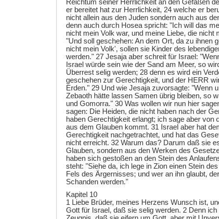
Reichtum seiner Herrlichkeit an den Gefäßen de
er bereitet hat zur Herrlichkeit, 24 welche er be
nicht allein aus den Juden sondern auch aus de
denn auch durch Hosea spricht: "Ich will das me
nicht mein Volk war, und meine Liebe, die nicht 
"Und soll geschehen: An dem Ort, da zu ihnen ge
nicht mein Volk', sollen sie Kinder des lebendig
werden." 27 Jesaja aber schreit für Israel: "Wen
Israel würde sein wie der Sand am Meer, so wir
Überrest selig werden; 28 denn es wird ein Ver
geschehen zur Gerechtigkeit, und der HERR wir
Erden." 29 Und wie Jesaja zuvorsagte: "Wenn 
Zebaoth hätte lassen Samen übrig bleiben, so 
und Gomorra." 30 Was wollen wir nun hier sage
sagen: Die Heiden, die nicht haben nach der Ger
haben Gerechtigkeit erlangt; ich sage aber von d
aus dem Glauben kommt. 31 Israel aber hat de
Gerechtigkeit nachgetrachtet, und hat das Gese
nicht erreicht. 32 Warum das? Darum daß sie e
Glauben, sondern aus den Werken des Gesetze
haben sich gestoßen an den Stein des Anlaufen
steht: "Siehe da, ich lege in Zion einen Stein de
Fels des Ärgernisses; und wer an ihn glaubt, der 
Schanden werden."
Kapitel 10
1 Liebe Brüder, meines Herzens Wunsch ist, und
Gott für Israel, daß sie selig werden. 2 Denn ic
Zeugnis, daß sie eifern um Gott, aber mit Unver