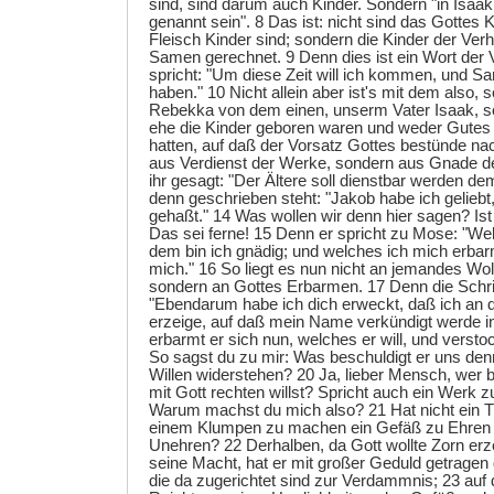
sind, sind darum auch Kinder. Sondern "in Isaak
genannt sein". 8 Das ist: nicht sind das Gottes 
Fleisch Kinder sind; sondern die Kinder der Ver
Samen gerechnet. 9 Denn dies ist ein Wort der 
spricht: "Um diese Zeit will ich kommen, und Sa
haben." 10 Nicht allein aber ist's mit dem also,
Rebekka von dem einen, unserm Vater Isaak, 
ehe die Kinder geboren waren und weder Gutes
hatten, auf daß der Vorsatz Gottes bestünde nac
aus Verdienst der Werke, sondern aus Gnade d
ihr gesagt: "Der Ältere soll dienstbar werden d
denn geschrieben steht: "Jakob habe ich geliebt
gehaßt." 14 Was wollen wir denn hier sagen? Is
Das sei ferne! 15 Denn er spricht zu Mose: "We
dem bin ich gnädig; und welches ich mich erba
mich." 16 So liegt es nun nicht an jemandes Wol
sondern an Gottes Erbarmen. 17 Denn die Schri
"Ebendarum habe ich dich erweckt, daß ich an 
erzeige, auf daß mein Name verkündigt werde in
erbarmt er sich nun, welches er will, und verstoc
So sagst du zu mir: Was beschuldigt er uns d
Willen widerstehen? 20 Ja, lieber Mensch, wer b
mit Gott rechten willst? Spricht auch ein Werk 
Warum machst du mich also? 21 Hat nicht ein T
einem Klumpen zu machen ein Gefäß zu Ehren 
Unehren? 22 Derhalben, da Gott wollte Zorn er
seine Macht, hat er mit großer Geduld getragen
die da zugerichtet sind zur Verdammnis; 23 auf