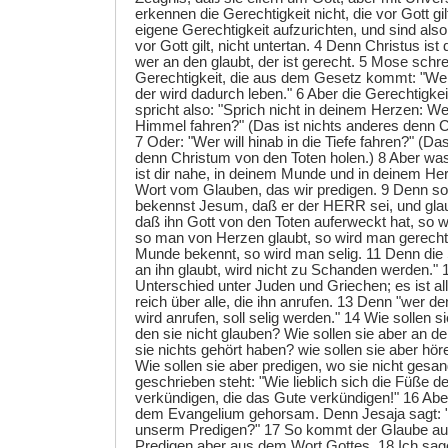
erkennen die Gerechtigkeit nicht, die vor Gott gil
eigene Gerechtigkeit aufzurichten, und sind also
vor Gott gilt, nicht untertan. 4 Denn Christus i
wer an den glaubt, der ist gerecht. 5 Mose schre
Gerechtigkeit, die aus dem Gesetz kommt: "Wel
der wird dadurch leben." 6 Aber die Gerechtigk
spricht also: "Sprich nicht in deinem Herzen: Wer
Himmel fahren?" (Das ist nichts anderes denn C
7 Oder: "Wer will hinab in die Tiefe fahren?" (Da
denn Christum von den Toten holen.) 8 Aber wa
ist dir nahe, in deinem Munde und in deinem Her
Wort vom Glauben, das wir predigen. 9 Denn s
bekennst Jesum, daß er der HERR sei, und gla
daß ihn Gott von den Toten auferweckt hat, so w
so man von Herzen glaubt, so wird man gerech
Munde bekennt, so wird man selig. 11 Denn die S
an ihn glaubt, wird nicht zu Schanden werden." 1
Unterschied unter Juden und Griechen; es ist a
reich über alle, die ihn anrufen. 13 Denn "we
wird anrufen, soll selig werden." 14 Wie sollen s
den sie nicht glauben? Wie sollen sie aber an 
sie nichts gehört haben? wie sollen sie aber hö
Wie sollen sie aber predigen, wo sie nicht ges
geschrieben steht: "Wie lieblich sich die Füße de
verkündigen, die das Gute verkündigen!" 16 Aber 
dem Evangelium gehorsam. Denn Jesaja sagt: 
unserm Predigen?" 17 So kommt der Glaube aus
Predigen aber aus dem Wort Gottes. 18 Ich sag