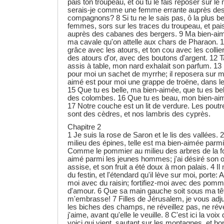
pais ton troupeau, et où tu le fais reposer sur le
serais-je comme une femme errante auprès des
compagnons? 8 Si tu ne le sais pas, ô la plus bel
femmes, sors sur les traces du troupeau, et pai
auprès des cabanes des bergers. 9 Ma bien-aim
ma cavale qu'on attelle aux chars de Pharaon. 
grâce avec les atours, et ton cou avec les collie
des atours d'or, avec des boutons d'argent. 12 Ta
assis à table, mon nard exhalait son parfum. 1
pour moi un sachet de myrrhe; il reposera sur 
aimé est pour moi une grappe de troëne, dans le
15 Que tu es belle, ma bien-aimée, que tu es be
des colombes. 16 Que tu es beau, mon bien-aim
17 Notre couche est un lit de verdure. Les pou
sont des cèdres, et nos lambris des cyprès.
Chapitre 2
1 Je suis la rose de Saron et le lis des vallées.
milieu des épines, telle est ma bien-aimée parmi 
Comme le pommier au milieu des arbres de la for
aimé parmi les jeunes hommes; j'ai désiré son 
assise, et son fruit a été doux à mon palais. 4 I
du festin, et l'étendard qu'il lève sur moi, por
moi avec du raisin; fortifiez-moi avec des pom
d'amour. 6 Que sa main gauche soit sous ma tête
m'embrasse! 7 Filles de Jérusalem, je vous adju
les biches des champs, ne réveillez pas, ne réve
j'aime, avant qu'elle le veuille. 8 C'est ici la voi
voici qui vient, sautant sur les montagnes, et bo