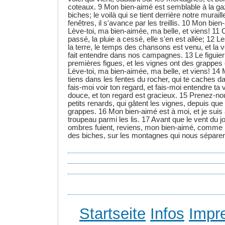
coteaux. 9 Mon bien-aimé est semblable à la gaz
biches; le voilà qui se tient derrière notre muraill
fenêtres, il s'avance par les treillis. 10 Mon bien
Lève-toi, ma bien-aimée, ma belle, et viens! 11 Ca
passé, la pluie a cessé, elle s'en est allée; 12 L
la terre, le temps des chansons est venu, et la vo
fait entendre dans nos campagnes. 13 Le figuie
premières figues, et les vignes ont des grappes 
Lève-toi, ma bien-aimée, ma belle, et viens! 14
tiens dans les fentes du rocher, qui te caches d
fais-moi voir ton regard, et fais-moi entendre ta v
douce, et ton regard est gracieux. 15 Prenez-nou
petits renards, qui gâtent les vignes, depuis qu
grappes. 16 Mon bien-aimé est à moi, et je suis à 
troupeau parmi les lis. 17 Avant que le vent du jo
ombres fuient, reviens, mon bien-aimé, comme la
des biches, sur les montagnes qui nous séparen
Startseite
Infos
Impr