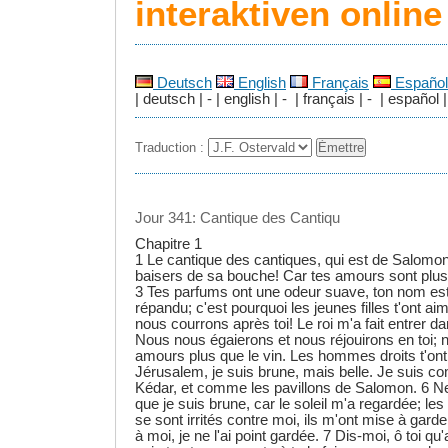
interaktiven onlin
Deutsch
English
Français
Español
| deutsch | - | english | - | français | - | español |
Traduction :
Jour 341: Cantique des Cantiqu
Chapitre 1
1 Le cantique des cantiques, qui est de Salomon
baisers de sa bouche! Car tes amours sont plus 
3 Tes parfums ont une odeur suave, ton nom e
répandu; c'est pourquoi les jeunes filles t'ont ai
nous courrons après toi! Le roi m'a fait entrer 
Nous nous égaierons et nous réjouirons en toi; 
amours plus que le vin. Les hommes droits t'ont 
Jérusalem, je suis brune, mais belle. Je suis c
Kédar, et comme les pavillons de Salomon. 6 N
que je suis brune, car le soleil m'a regardée; l
se sont irrités contre moi, ils m'ont mise à gard
à moi, je ne l'ai point gardée. 7 Dis-moi, ô toi 